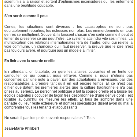
soient mis à la raison et sortent d’optimismes inconsidérés qui les enferment
dans une béatitude coupable.
S’en sortir comme il peut
Certes, les situations sont diverses : les catastrophes ne sont pas
équitablement réparties, les richesses non plus. Les emmerdements en tous
genres se multiplient. Souvent, ils laissent chacun s’en sortir comme il peut et
tenter de préserver ce qui peut l’être. Le système atteindra vite ses limites. La
multiplication des relations internationales fera de l’autre, celui qui rejette la
voie commune, un chanceux qu’il faut préserver, la preuve que le pire n’est
pas toujours avéré, et pourquoi pas un modèle à imiter.
En finir avec la sourde oreille
En attendant, on blablate, on gère les affaires courantes et on tente de
camoufler ce qui pourrait nous effrayer. Comme si nous n’étions pas
concernés par une note à payer, par des adaptations à envisager, par des
responsabilités à prendre tant qu’il en est encore temps. Et ce n’est pas
d’hier que datent les premières alertes que la culture traditionnelle n’a pas
prises au sérieux. Le personnel politique a fait la sourde oreille et a laissé les
écolos patentés s’occuper de façon très désordonnée d’une dérive dont il est
loisible aujourd’hui de mesurer les effets. Et tous de sombrer dans une
panade qui leur reste extérieure et dont les spécialistes disent avoir du mal à
comprendre tous les tenants et aboutissants.
Ne serait-il pas temps de devenir responsables ? Tous !
Jean-Marie Philibert