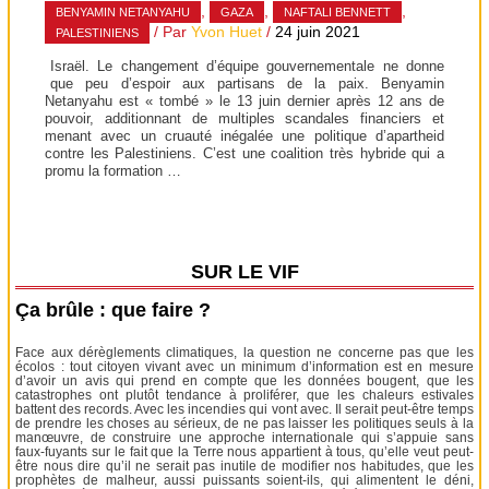
,
,
,
BENYAMIN NETANYAHU
GAZA
NAFTALI BENNETT
/ Par
Yvon Huet
/
24 juin 2021
PALESTINIENS
Israël. Le changement d’équipe gouvernementale ne donne
que peu d’espoir aux partisans de la paix. Benyamin
Netanyahu est « tombé » le 13 juin dernier après 12 ans de
pouvoir, additionnant de multiples scandales financiers et
menant avec un cruauté inégalée une politique d’apartheid
contre les Palestiniens. C’est une coalition très hybride qui a
promu la formation …
SUR LE VIF
Ça brûle : que faire ?
Face aux dérèglements climatiques, la question ne concerne pas que les
écolos : tout citoyen vivant avec un minimum d’information est en mesure
d’avoir un avis qui prend en compte que les données bougent, que les
catastrophes ont plutôt tendance à proliférer, que les chaleurs estivales
battent des records. Avec les incendies qui vont avec. Il serait peut-être temps
de prendre les choses au sérieux, de ne pas laisser les politiques seuls à la
manœuvre, de construire une approche internationale qui s’appuie sans
faux-fuyants sur le fait que la Terre nous appartient à tous, qu’elle veut peut-
être nous dire qu’il ne serait pas inutile de modifier nos habitudes, que les
prophètes de malheur, aussi puissants soient-ils, qui alimentent le déni,