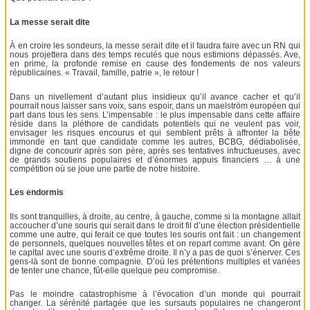
La messe serait dite
À en croire les sondeurs, la messe serait dite et il faudra faire avec un RN qui
nous projettera dans des temps reculés que nous estimions dépassés. Ave,
en prime, la profonde remise en cause des fondements de nos valeurs
républicaines. « Travail, famille, patrie », le retour !
Dans un nivellement d’autant plus insidieux qu’il avance cacher et qu’il
pourrait nous laisser sans voix, sans espoir, dans un maelström européen qui
part dans tous les sens. L’impensable : le plus impensable dans cette affaire
réside dans la pléthore de candidats potentiels qui ne veulent pas voir,
envisager les risques encourus et qui semblent prêts à affronter la bête
immonde en tant que candidate comme les autres, BCBG, dédiabolisée,
digne de concourir après son père, après ses tentatives infructueuses, avec
de grands soutiens populaires et d’énormes appuis financiers … à une
compétition où se joue une partie de notre histoire.
Les endormis
Ils sont tranquilles, à droite, au centre, à gauche, comme si la montagne allait
accoucher d’une souris qui serait dans le droit fil d’une élection présidentielle
comme une autre, qui ferait ce que toutes les souris ont fait : un changement
de personnels, quelques nouvelles têtes et on repart comme avant. On gère
le capital avec une souris d’extrême droite. Il n’y a pas de quoi s’énerver. Ces
gens-là sont de bonne compagnie. D’où les prétentions multiples et variées
de tenter une chance, fût-elle quelque peu compromise.
Pas le moindre catastrophisme à l’évocation d’un monde qui pourrait
changer. La sérénité partagée que les sursauts populaires ne changeront