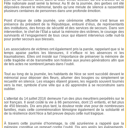
Fête nationale avait semé la terreur. Au fil de la journée, des gerbes ont été
déposées devant le mémorial, tandis qu’une minute de silence a rassemblé
plusieurs centaines de personnes dans une profonde émotion.
Point d’orgue de cette journée, une cérémonie officielle s’est tenue en
présence du président de la République, entouré d’élus, de représentants
des institutions, des forces de sécurité et des services de secours. Dans son
intervention, le chef de l’État a salué la mémoire des victimes, le courage des
survivants et l’engagement de tous ceux qui étaient intervenus cette nuit-là
pour porter secours aux blessés.
Les associations de victimes ont également pris la parole, rappelant que si le
temps apaise parfois les blessures, il n’efface ni les absences ni les
traumatismes. Elles ont insisté sur l’importance de préserver la mémoire de
cette tragédie et de transmettre son histoire aux jeunes générations afin que
de tels actes ne sombrent jamais dans l’oubli.
Tout au long de la journée, les habitants de Nice se sont succédé devant le
mémorial pour déposer des fleurs, allumer des bougies ou simplement se
recueillir en silence. Les visages étaient graves, les regards souvent tournés
vers la mer, symbole d’une ville qui a dû apprendre à se reconstruire sans
oublier.
L’attentat du 14 juillet 2016 demeure l’un des plus meurtriers perpétrés sur le
sol français. Il avait coûté la vie à 86 personnes, dont 15 enfants, et fait plus
de 450 blessés. Dix ans plus tard, la douleur reste vive pour de nombreuses
familles, mais cette commémoration témoigne également de la solidarité et
de la résilience dont Nice a fait preuve depuis cette nuit tragique.
À travers cette journée d’hommage, la cité azuréenne a rappelé que la
mémoire constitue un rempart contre l’oubli. Dix ans après les événements,