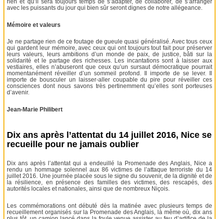
rien et qu’il sera toujours temps de s’adapter, de collaborer, de s’arranger
avec les puissants du jour qui bien sûr seront dignes de notre allégeance.
Mémoire et valeurs
Je ne partage rien de ce foutage de gueule quasi généralisé. Avec tous ceux
qui gardent leur mémoire, avec ceux qui ont toujours tout fait pour préserver
leurs valeurs, leurs ambitions d’un monde de paix, de justice, bâti sur la
solidarité et le partage des richesses. Les incantations sont à laisser aux
vestiaires, elles n’abuseront que ceux qu’un sursaut démocratique pourrait
momentanément réveiller d’un sommeil profond. Il importe de se lever. Il
importe de bousculer un laisser-aller coupable du pire pour réveiller ces
consciences dont nous savons très pertinemment qu’elles sont porteuses
d’avenir.
Jean-Marie Philibert
Dix ans après l’attentat du 14 juillet 2016, Nice se
recueille pour ne jamais oublier
Dix ans après l’attentat qui a endeuillé la Promenade des Anglais, Nice a
rendu un hommage solennel aux 86 victimes de l’attaque terroriste du 14
juillet 2016. Une journée placée sous le signe du souvenir, de la dignité et de
la résilience, en présence des familles des victimes, des rescapés, des
autorités locales et nationales, ainsi que de nombreux Niçois.
Les commémorations ont débuté dès la matinée avec plusieurs temps de
recueillement organisés sur la Promenade des Anglais, là même où, dix ans
plus tôt, un camion lancé dans la foule venue assister au feu d’artifice de la