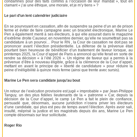
condamnés pour des faits commis à l’occasion de leur mandat », tout en
clamant « j’ai une éthique, une morale, et je m’y tiens » ?
Le pari d’un lent calendrier judiciaire
En se pourvoyant en cassation, afin de suspendre sa peine d’un an de prison
ferme et éviter de faire campagne avec un bracelet électronique, Marine Le
Pen a également menti à ses électeurs, à qui elle assurait dans le magazine
d’extrême droite Causeur, en novembre dernier, qu’elle ne soumettrait pas sa
candidature à un pourvoi… Pour le RN , la Cour de cassation ne doit pas se
prononcer avant l’élection présidentielle. La défense de la prévenue était
pourtant bien heureuse de bénéficier d’un traitement de faveur lorsque, au
printemps 2025, la Cour d’appel de Paris a annoncé qu’elle ferait en sorte de
rendre sa décision « à l’été 2026 ». Un régime de faveur qui a permis à la
prévenue d’être à nouveau éligible, grâce à la clémence de la Cour d’appel,
mettant en avant le principe de « liberté de candidature » pour réduire la
peine d’inéligibilité à quinze mois ferme (ainsi que trente avec sursis).
Marine Le Pen sera candidate jusqu’au bout
Un retour de l’exécution provisoire est jugé « improbable » par Jean-Philippe
Tanguy, un des plus fidèles lieutenants de la « patronne » Car, depuis la
décision de la Cour d’appel, le camp Le Pen a fait le plein de confiance,
persuadé que, désormais, aucune juridiction n’osera priver les électeurs
d’une candidate, qui plus est peu de temps avant l’élection. Après avoir sali,
insulté, méprisé la justice et les magistrats depuis dix ans, Marine Le Pen
compte désormais sur leur sollicitude.
Roger Rio