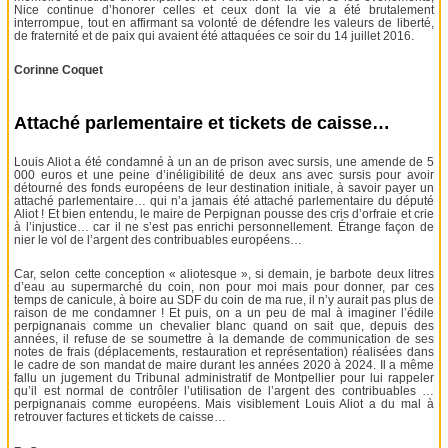
Nice continue d’honorer celles et ceux dont la vie a été brutalement
interrompue, tout en affirmant sa volonté de défendre les valeurs de liberté,
de fraternité et de paix qui avaient été attaquées ce soir du 14 juillet 2016.
Corinne Coquet
Attaché parlementaire et tickets de caisse…
Louis Aliot a été condamné à un an de prison avec sursis, une amende de 5
000 euros et une peine d’inéligibilité de deux ans avec sursis pour avoir
détourné des fonds européens de leur destination initiale, à savoir payer un
attaché parlementaire… qui n’a jamais été attaché parlementaire du député
Aliot ! Et bien entendu, le maire de Perpignan pousse des cris d’orfraie et crie
à l’injustice… car il ne s’est pas enrichi personnellement. Étrange façon de
nier le vol de l’argent des contribuables européens…
Car, selon cette conception « aliotesque », si demain, je barbote deux litres
d’eau au supermarché du coin, non pour moi mais pour donner, par ces
temps de canicule, à boire au SDF du coin de ma rue, il n’y aurait pas plus de
raison de me condamner ! Et puis, on a un peu de mal à imaginer l’édile
perpignanais comme un chevalier blanc quand on sait que, depuis des
années, il refuse de se soumettre à la demande de communication de ses
notes de frais (déplacements, restauration et représentation) réalisées dans
le cadre de son mandat de maire durant les années 2020 à 2024. Il a même
fallu un jugement du Tribunal administratif de Montpellier pour lui rappeler
qu’il est normal de contrôler l’utilisation de l’argent des contribuables …
perpignanais comme européens. Mais visiblement Louis Aliot a du mal à
retrouver factures et tickets de caisse…