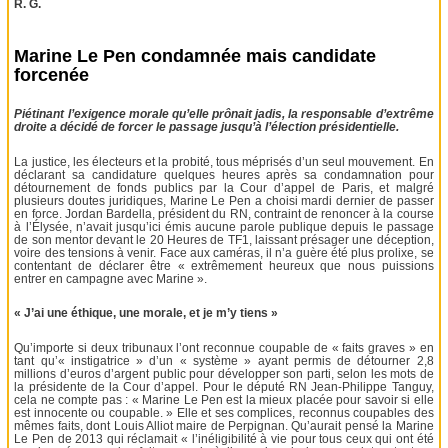
R. G.
Marine Le Pen condamnée mais candidate
forcenée
Piétinant l’exigence morale qu’elle prônait jadis, la responsable d’extrême
droite a décidé de forcer le passage jusqu’à l’élection présidentielle.
La justice, les électeurs et la probité, tous méprisés d’un seul mouvement. En
déclarant sa candidature quelques heures après sa condamnation pour
détournement de fonds publics par la Cour d’appel de Paris, et malgré
plusieurs doutes juridiques, Marine Le Pen a choisi mardi dernier de passer
en force. Jordan Bardella, président du RN, contraint de renoncer à la course
à l’Élysée, n’avait jusqu’ici émis aucune parole publique depuis le passage
de son mentor devant le 20 Heures de TF1, laissant présager une déception,
voire des tensions à venir. Face aux caméras, il n’a guère été plus prolixe, se
contentant de déclarer être « extrêmement heureux que nous puissions
entrer en campagne avec Marine ».
« J’ai une éthique, une morale, et je m’y tiens »
Qu’importe si deux tribunaux l’ont reconnue coupable de « faits graves » en
tant qu’« instigatrice » d’un « système » ayant permis de détourner 2,8
millions d’euros d’argent public pour développer son parti, selon les mots de
la présidente de la Cour d’appel. Pour le député RN Jean-Philippe Tanguy,
cela ne compte pas : « Marine Le Pen est la mieux placée pour savoir si elle
est innocente ou coupable. » Elle et ses complices, reconnus coupables des
mêmes faits, dont Louis Alliot maire de Perpignan. Qu’aurait pensé la Marine
Le Pen de 2013 qui réclamait « l’inéligibilité à vie pour tous ceux qui ont été