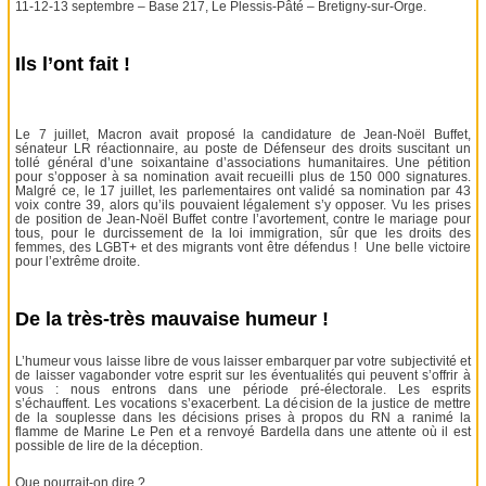
11-12-13 septembre – Base 217, Le Plessis-Pâté – Bretigny-sur-Orge.
Ils l’ont fait !
Le 7 juillet, Macron avait proposé la candidature de Jean-Noël Buffet,
sénateur LR réactionnaire, au poste de Défenseur des droits suscitant un
tollé général d’une soixantaine d’associations humanitaires. Une pétition
pour s’opposer à sa nomination avait recueilli plus de 150 000 signatures.
Malgré ce, le 17 juillet, les parlementaires ont validé sa nomination par 43
voix contre 39, alors qu’ils pouvaient légalement s’y opposer. Vu les prises
de position de Jean-Noël Buffet contre l’avortement, contre le mariage pour
tous, pour le durcissement de la loi immigration, sûr que les droits des
femmes, des LGBT+ et des migrants vont être défendus ! Une belle victoire
pour l’extrême droite.
De la très-très mauvaise humeur !
L’humeur vous laisse libre de vous laisser embarquer par votre subjectivité et
de laisser vagabonder votre esprit sur les éventualités qui peuvent s’offrir à
vous : nous entrons dans une période pré-électorale. Les esprits
s’échauffent. Les vocations s’exacerbent. La décision de la justice de mettre
de la souplesse dans les décisions prises à propos du RN a ranimé la
flamme de Marine Le Pen et a renvoyé Bardella dans une attente où il est
possible de lire de la déception.
Que pourrait-on dire ?