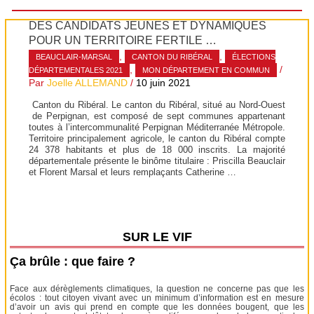
DES CANDIDATS JEUNES ET DYNAMIQUES
POUR UN TERRITOIRE FERTILE …
,
,
BEAUCLAIR-MARSAL
CANTON DU RIBÉRAL
ÉLECTIONS
,
/
DÉPARTEMENTALES 2021
MON DÉPARTEMENT EN COMMUN
Par
Joelle ALLEMAND
/
10 juin 2021
Canton du Ribéral. Le canton du Ribéral, situé au Nord-Ouest
de Perpignan, est composé de sept communes appartenant
toutes à l’intercommunalité Perpignan Méditerranée Métropole.
Territoire principalement agricole, le canton du Ribéral compte
24 378 habitants et plus de 18 000 inscrits. La majorité
départementale présente le binôme titulaire : Priscilla Beauclair
et Florent Marsal et leurs remplaçants Catherine …
SUR LE VIF
Ça brûle : que faire ?
Face aux dérèglements climatiques, la question ne concerne pas que les
écolos : tout citoyen vivant avec un minimum d’information est en mesure
d’avoir un avis qui prend en compte que les données bougent, que les