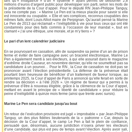
tant qu’« instigatrice » d’un « système » ayant permis de détourner 2,8
millions d’euros d’argent public pour développer son parti, selon les mots de
la présidente de la Cour d’appel. Pour le député RN Jean-Philippe Tanguy,
cela ne compte pas : « Marine Le Pen est la mieux placée pour savoir si elle
est innocente ou coupable. » Elle et ses complices, reconnus coupables des
mêmes faits, dont Louis Alliot maire de Perpignan. Qu’aurait pensé la Marine
Le Pen de 2013 qui réclamait « l’inéligibilité à vie pour tous ceux qui ont été
condamnés pour des faits commis à l’occasion de leur mandat », tout en
clamant « j’ai une éthique, une morale, et je m’y tiens » ?
Le pari d’un lent calendrier judiciaire
En se pourvoyant en cassation, afin de suspendre sa peine d’un an de prison
ferme et éviter de faire campagne avec un bracelet électronique, Marine Le
Pen a également menti à ses électeurs, à qui elle assurait dans le magazine
d’extrême droite Causeur, en novembre dernier, qu’elle ne soumettrait pas sa
candidature à un pourvoi… Pour le RN , la Cour de cassation ne doit pas se
prononcer avant l’élection présidentielle. La défense de la prévenue était
pourtant bien heureuse de bénéficier d’un traitement de faveur lorsque, au
printemps 2025, la Cour d’appel de Paris a annoncé qu’elle ferait en sorte de
rendre sa décision « à l’été 2026 ». Un régime de faveur qui a permis à la
prévenue d’être à nouveau éligible, grâce à la clémence de la Cour d’appel,
mettant en avant le principe de « liberté de candidature » pour réduire la
peine d’inéligibilité à quinze mois ferme (ainsi que trente avec sursis).
Marine Le Pen sera candidate jusqu’au bout
Un retour de l’exécution provisoire est jugé « improbable » par Jean-Philippe
Tanguy, un des plus fidèles lieutenants de la « patronne » Car, depuis la
décision de la Cour d’appel, le camp Le Pen a fait le plein de confiance,
persuadé que, désormais, aucune juridiction n’osera priver les électeurs
d’une candidate, qui plus est peu de temps avant l’élection. Après avoir sali,