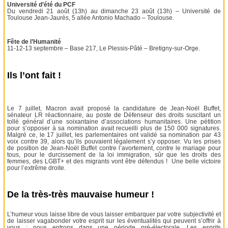
Université d’été du PCF
Du vendredi 21 août (13h) au dimanche 23 août (13h) – Université de
Toulouse Jean-Jaurès, 5 allée Antonio Machado – Toulouse.
Fête de l’Humanité
11-12-13 septembre – Base 217, Le Plessis-Pâté – Bretigny-sur-Orge.
Ils l’ont fait !
Le 7 juillet, Macron avait proposé la candidature de Jean-Noël Buffet,
sénateur LR réactionnaire, au poste de Défenseur des droits suscitant un
tollé général d’une soixantaine d’associations humanitaires. Une pétition
pour s’opposer à sa nomination avait recueilli plus de 150 000 signatures.
Malgré ce, le 17 juillet, les parlementaires ont validé sa nomination par 43
voix contre 39, alors qu’ils pouvaient légalement s’y opposer. Vu les prises
de position de Jean-Noël Buffet contre l’avortement, contre le mariage pour
tous, pour le durcissement de la loi immigration, sûr que les droits des
femmes, des LGBT+ et des migrants vont être défendus ! Une belle victoire
pour l’extrême droite.
De la très-très mauvaise humeur !
L’humeur vous laisse libre de vous laisser embarquer par votre subjectivité et
de laisser vagabonder votre esprit sur les éventualités qui peuvent s’offrir à
vous : nous entrons dans une période pré-électorale. Les esprits