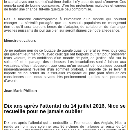
le capital avec une souris d’extrême droite. Il n’y a pas de quoi s’énerver. Ces
gens-là sont de bonne compagnie. D’où les prétentions multiples et variées
de tenter une chance, fût-elle quelque peu compromise.
Pas le moindre catastrophisme à l’évocation d’un monde qui pourrait
changer. La sérénité partagée que les sursauts populaires ne changeront
rien et qu’il sera toujours temps de s’adapter, de collaborer, de s’arranger
avec les puissants du jour qui bien sûr seront dignes de notre allégeance.
Mémoire et valeurs
Je ne partage rien de ce foutage de gueule quasi généralisé. Avec tous ceux
qui gardent leur mémoire, avec ceux qui ont toujours tout fait pour préserver
leurs valeurs, leurs ambitions d’un monde de paix, de justice, bâti sur la
solidarité et le partage des richesses. Les incantations sont à laisser aux
vestiaires, elles n’abuseront que ceux qu’un sursaut démocratique pourrait
momentanément réveiller d’un sommeil profond. Il importe de se lever. Il
importe de bousculer un laisser-aller coupable du pire pour réveiller ces
consciences dont nous savons très pertinemment qu’elles sont porteuses
d’avenir.
Jean-Marie Philibert
Dix ans après l’attentat du 14 juillet 2016, Nice se
recueille pour ne jamais oublier
Dix ans après l’attentat qui a endeuillé la Promenade des Anglais, Nice a
rendu un hommage solennel aux 86 victimes de l’attaque terroriste du 14