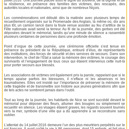
juillet 2016. Une journée placée sous le signe du souvenir, de la dignité et de
la résilience, en présence des familles des victimes, des rescapés, des
autorités locales et nationales, ainsi que de nombreux Niçois.
Les commémorations ont débuté dès la matinée avec plusieurs temps de
recueillement organisés sur la Promenade des Anglais, là même où, dix ans
plus tôt, un camion lancé dans la foule venue assister au feu d’artifice de la
Fête nationale avait semé la terreur. Au fil de la journée, des gerbes ont été
déposées devant le mémorial, tandis qu’une minute de silence a rassemblé
plusieurs centaines de personnes dans une profonde émotion.
Point d’orgue de cette journée, une cérémonie officielle s’est tenue en
présence du président de la République, entouré d’élus, de représentants
des institutions, des forces de sécurité et des services de secours. Dans son
intervention, le chef de l’État a salué la mémoire des victimes, le courage des
survivants et l’engagement de tous ceux qui étaient intervenus cette nuit-là
pour porter secours aux blessés.
Les associations de victimes ont également pris la parole, rappelant que si le
temps apaise parfois les blessures, il n’efface ni les absences ni les
traumatismes. Elles ont insisté sur l’importance de préserver la mémoire de
cette tragédie et de transmettre son histoire aux jeunes générations afin que
de tels actes ne sombrent jamais dans l’oubli.
Tout au long de la journée, les habitants de Nice se sont succédé devant le
mémorial pour déposer des fleurs, allumer des bougies ou simplement se
recueillir en silence. Les visages étaient graves, les regards souvent tournés
vers la mer, symbole d’une ville qui a dû apprendre à se reconstruire sans
oublier.
L’attentat du 14 juillet 2016 demeure l’un des plus meurtriers perpétrés sur le
sol français. Il avait coûté la vie à 86 personnes, dont 15 enfants, et fait plus