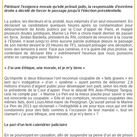
Piétinant l’exigence morale qu’elle prônait jadis, la responsable d’extrême
droite a décidé de forcer le passage jusqu’à l’élection présidentielle.
La justice, les électeurs et la probité, tous méprisés d’un seul mouvement. En
déclarant sa candidature quelques heures après sa condamnation pour
détournement de fonds publics par la Cour d’appel de Paris, et malgré
plusieurs doutes juridiques, Marine Le Pen a choisi mardi dernier de passer
en force. Jordan Bardella, président du RN, contraint de renoncer à la course
à l’Élysée, n’avait jusqu’ici émis aucune parole publique depuis le passage
de son mentor devant le 20 Heures de TF1, laissant présager une déception,
voire des tensions à venir. Face aux caméras, il n’a guère été plus prolixe, se
contentant de déclarer être « extrêmement heureux que nous puissions
entrer en campagne avec Marine ».
« J’ai une éthique, une morale, et je m’y tiens »
Qu’importe si deux tribunaux l’ont reconnue coupable de « faits graves » en
tant qu’« instigatrice » d’un « système » ayant permis de détourner 2,8
millions d’euros d’argent public pour développer son parti, selon les mots de
la présidente de la Cour d’appel. Pour le député RN Jean-Philippe Tanguy,
cela ne compte pas : « Marine Le Pen est la mieux placée pour savoir si elle
est innocente ou coupable. » Elle et ses complices, reconnus coupables des
mêmes faits, dont Louis Alliot maire de Perpignan. Qu’aurait pensé la Marine
Le Pen de 2013 qui réclamait « l’inéligibilité à vie pour tous ceux qui ont été
condamnés pour des faits commis à l’occasion de leur mandat », tout en
clamant « j’ai une éthique, une morale, et je m’y tiens » ?
Le pari d’un lent calendrier judiciaire
En se pourvoyant en cassation, afin de suspendre sa peine d’un an de prison