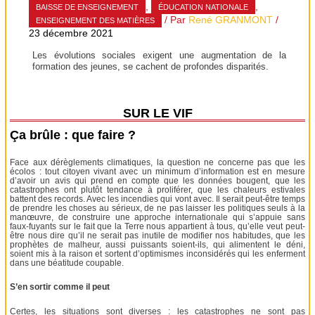
,
,
BAISSE DE ENSEIGNEMENT
ÉDUCATION NATIONALE
/ Par
René GRANMONT
/
ENSEIGNEMENT DES MATIÈRES
23 décembre 2021
Les évolutions sociales exigent une augmentation de la
formation des jeunes, se cachent de profondes disparités.
SUR LE VIF
Ça brûle : que faire ?
Face aux dérèglements climatiques, la question ne concerne pas que les
écolos : tout citoyen vivant avec un minimum d’information est en mesure
d’avoir un avis qui prend en compte que les données bougent, que les
catastrophes ont plutôt tendance à proliférer, que les chaleurs estivales
battent des records. Avec les incendies qui vont avec. Il serait peut-être temps
de prendre les choses au sérieux, de ne pas laisser les politiques seuls à la
manœuvre, de construire une approche internationale qui s’appuie sans
faux-fuyants sur le fait que la Terre nous appartient à tous, qu’elle veut peut-
être nous dire qu’il ne serait pas inutile de modifier nos habitudes, que les
prophètes de malheur, aussi puissants soient-ils, qui alimentent le déni,
soient mis à la raison et sortent d’optimismes inconsidérés qui les enferment
dans une béatitude coupable.
S’en sortir comme il peut
Certes, les situations sont diverses : les catastrophes ne sont pas