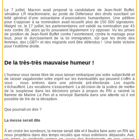
Le 7 juillet, Macron avait proposé la candidature de Jean-Noël Buffet,
sénateur LR réactionnaire, au poste de Défenseur des droits suscitant un
tollé général d’une soixantaine d’associations humanitaires. Une pétition
pour s’opposer à sa nomination avait recueilli plus de 150 000 signatures.
Malgré ce, le 17 juillet, les parlementaires ont validé sa nomination par 43
voix contre 39, alors qu’ils pouvaient légalement s’y opposer. Vu les prises
de position de Jean-Noël Buffet contre l’avortement, contre le mariage pour
tous, pour le durcissement de la loi immigration, sûr que les droits des
femmes, des LGBT+ et des migrants vont être défendus ! Une belle victoire
pour l’extrême droite.
De la très-très mauvaise humeur !
L’humeur vous laisse libre de vous laisser embarquer par votre subjectivité et
de laisser vagabonder votre esprit sur les éventualités qui peuvent s’offrir à
vous : nous entrons dans une période pré-électorale. Les esprits
s’échauffent. Les vocations s’exacerbent. La décision de la justice de mettre
de la souplesse dans les décisions prises à propos du RN a ranimé la
flamme de Marine Le Pen et a renvoyé Bardella dans une attente où il est
possible de lire de la déception.
Que pourrait-on dire ?
La messe serait dite
À en croire les sondeurs, la messe serait dite et il faudra faire avec un RN qui
nous projettera dans des temps reculés que nous estimions dépassés. Ave,