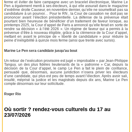
ferme et éviter de faire campagne avec un bracelet électronique, Marine Le
Pen a également menti à ses électeurs, à qui elle assurait dans le magazine
d’extrême droite Causeur, en novembre dernier, qu’elle ne soumettrait pas sa
candidature à un pourvoi… Pour le RN , la Cour de cassation ne doit pas se
prononcer avant l’élection présidentielle. La défense de la prévenue était
pourtant bien heureuse de bénéficier d’un traitement de faveur lorsque, au
printemps 2025, la Cour d’appel de Paris a annoncé qu’elle ferait en sorte de
rendre sa décision « à l’été 2026 ». Un régime de faveur qui a permis à la
prévenue d’être à nouveau éligible, grâce à la clémence de la Cour d’appel,
mettant en avant le principe de « liberté de candidature » pour réduire la
peine d’inéligibilité à quinze mois ferme (ainsi que trente avec sursis).
Marine Le Pen sera candidate jusqu’au bout
Un retour de l’exécution provisoire est jugé « improbable » par Jean-Philippe
Tanguy, un des plus fidèles lieutenants de la « patronne » Car, depuis la
décision de la Cour d’appel, le camp Le Pen a fait le plein de confiance,
persuadé que, désormais, aucune juridiction n’osera priver les électeurs
d’une candidate, qui plus est peu de temps avant l’élection. Après avoir sali,
insulté, méprisé la justice et les magistrats depuis dix ans, Marine Le Pen
compte désormais sur leur sollicitude.
Roger Rio
Où sortir ? rendez-vous culturels du 17 au
23/07/2026