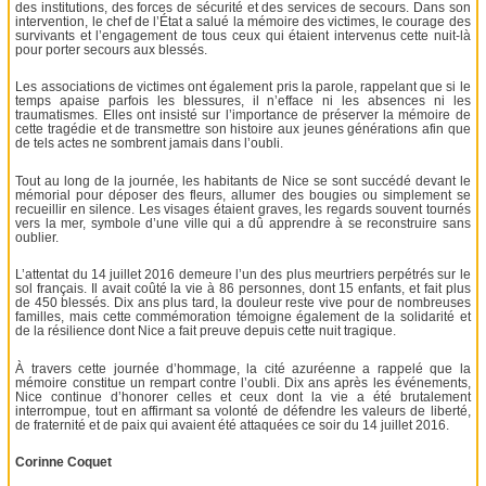
des institutions, des forces de sécurité et des services de secours. Dans son
intervention, le chef de l’État a salué la mémoire des victimes, le courage des
survivants et l’engagement de tous ceux qui étaient intervenus cette nuit-là
pour porter secours aux blessés.
Les associations de victimes ont également pris la parole, rappelant que si le
temps apaise parfois les blessures, il n’efface ni les absences ni les
traumatismes. Elles ont insisté sur l’importance de préserver la mémoire de
cette tragédie et de transmettre son histoire aux jeunes générations afin que
de tels actes ne sombrent jamais dans l’oubli.
Tout au long de la journée, les habitants de Nice se sont succédé devant le
mémorial pour déposer des fleurs, allumer des bougies ou simplement se
recueillir en silence. Les visages étaient graves, les regards souvent tournés
vers la mer, symbole d’une ville qui a dû apprendre à se reconstruire sans
oublier.
L’attentat du 14 juillet 2016 demeure l’un des plus meurtriers perpétrés sur le
sol français. Il avait coûté la vie à 86 personnes, dont 15 enfants, et fait plus
de 450 blessés. Dix ans plus tard, la douleur reste vive pour de nombreuses
familles, mais cette commémoration témoigne également de la solidarité et
de la résilience dont Nice a fait preuve depuis cette nuit tragique.
À travers cette journée d’hommage, la cité azuréenne a rappelé que la
mémoire constitue un rempart contre l’oubli. Dix ans après les événements,
Nice continue d’honorer celles et ceux dont la vie a été brutalement
interrompue, tout en affirmant sa volonté de défendre les valeurs de liberté,
de fraternité et de paix qui avaient été attaquées ce soir du 14 juillet 2016.
Corinne Coquet