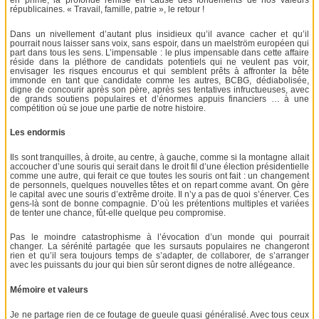
en prime, la profonde remise en cause des fondements de nos valeurs
républicaines. « Travail, famille, patrie », le retour !
Dans un nivellement d’autant plus insidieux qu’il avance cacher et qu’il
pourrait nous laisser sans voix, sans espoir, dans un maelström européen qui
part dans tous les sens. L’impensable : le plus impensable dans cette affaire
réside dans la pléthore de candidats potentiels qui ne veulent pas voir,
envisager les risques encourus et qui semblent prêts à affronter la bête
immonde en tant que candidate comme les autres, BCBG, dédiabolisée,
digne de concourir après son père, après ses tentatives infructueuses, avec
de grands soutiens populaires et d’énormes appuis financiers … à une
compétition où se joue une partie de notre histoire.
Les endormis
Ils sont tranquilles, à droite, au centre, à gauche, comme si la montagne allait
accoucher d’une souris qui serait dans le droit fil d’une élection présidentielle
comme une autre, qui ferait ce que toutes les souris ont fait : un changement
de personnels, quelques nouvelles têtes et on repart comme avant. On gère
le capital avec une souris d’extrême droite. Il n’y a pas de quoi s’énerver. Ces
gens-là sont de bonne compagnie. D’où les prétentions multiples et variées
de tenter une chance, fût-elle quelque peu compromise.
Pas le moindre catastrophisme à l’évocation d’un monde qui pourrait
changer. La sérénité partagée que les sursauts populaires ne changeront
rien et qu’il sera toujours temps de s’adapter, de collaborer, de s’arranger
avec les puissants du jour qui bien sûr seront dignes de notre allégeance.
Mémoire et valeurs
Je ne partage rien de ce foutage de gueule quasi généralisé. Avec tous ceux