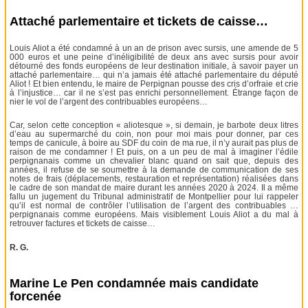
Attaché parlementaire et tickets de caisse…
Louis Aliot a été condamné à un an de prison avec sursis, une amende de 5
000 euros et une peine d’inéligibilité de deux ans avec sursis pour avoir
détourné des fonds européens de leur destination initiale, à savoir payer un
attaché parlementaire… qui n’a jamais été attaché parlementaire du député
Aliot ! Et bien entendu, le maire de Perpignan pousse des cris d’orfraie et crie
à l’injustice… car il ne s’est pas enrichi personnellement. Étrange façon de
nier le vol de l’argent des contribuables européens…
Car, selon cette conception « aliotesque », si demain, je barbote deux litres
d’eau au supermarché du coin, non pour moi mais pour donner, par ces
temps de canicule, à boire au SDF du coin de ma rue, il n’y aurait pas plus de
raison de me condamner ! Et puis, on a un peu de mal à imaginer l’édile
perpignanais comme un chevalier blanc quand on sait que, depuis des
années, il refuse de se soumettre à la demande de communication de ses
notes de frais (déplacements, restauration et représentation) réalisées dans
le cadre de son mandat de maire durant les années 2020 à 2024. Il a même
fallu un jugement du Tribunal administratif de Montpellier pour lui rappeler
qu’il est normal de contrôler l’utilisation de l’argent des contribuables …
perpignanais comme européens. Mais visiblement Louis Aliot a du mal à
retrouver factures et tickets de caisse…
R. G.
Marine Le Pen condamnée mais candidate
forcenée