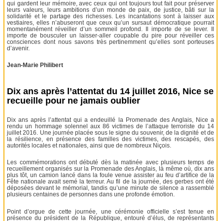
qui gardent leur mémoire, avec ceux qui ont toujours tout fait pour préserver
leurs valeurs, leurs ambitions d’un monde de paix, de justice, bâti sur la
solidarité et le partage des richesses. Les incantations sont à laisser aux
vestiaires, elles n’abuseront que ceux qu’un sursaut démocratique pourrait
momentanément réveiller d’un sommeil profond. Il importe de se lever. Il
importe de bousculer un laisser-aller coupable du pire pour réveiller ces
consciences dont nous savons très pertinemment qu’elles sont porteuses
d’avenir.
Jean-Marie Philibert
Dix ans après l’attentat du 14 juillet 2016, Nice se
recueille pour ne jamais oublier
Dix ans après l’attentat qui a endeuillé la Promenade des Anglais, Nice a
rendu un hommage solennel aux 86 victimes de l’attaque terroriste du 14
juillet 2016. Une journée placée sous le signe du souvenir, de la dignité et de
la résilience, en présence des familles des victimes, des rescapés, des
autorités locales et nationales, ainsi que de nombreux Niçois.
Les commémorations ont débuté dès la matinée avec plusieurs temps de
recueillement organisés sur la Promenade des Anglais, là même où, dix ans
plus tôt, un camion lancé dans la foule venue assister au feu d’artifice de la
Fête nationale avait semé la terreur. Au fil de la journée, des gerbes ont été
déposées devant le mémorial, tandis qu’une minute de silence a rassemblé
plusieurs centaines de personnes dans une profonde émotion.
Point d’orgue de cette journée, une cérémonie officielle s’est tenue en
présence du président de la République, entouré d’élus, de représentants