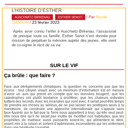
L’HISTOIRE D’ESTHER
,
/ Par
Nicole
AUSCHWITZ-BIRKENAU
ESTHER SENOT
GASPON
/
23 février 2023
Après avoir connu l’enfer à Auschwitz-Birkenau, l’assassinat
de presque toute sa famille, Esther Senot s’est donnée pour
mission de perpétuer la mémoire auprès des jeunes, elle vient
de co-signer le récit de sa vie.
SUR LE VIF
Ça brûle : que faire ?
Face aux dérèglements climatiques, la question ne concerne pas que les
écolos : tout citoyen vivant avec un minimum d’information est en mesure
d’avoir un avis qui prend en compte que les données bougent, que les
catastrophes ont plutôt tendance à proliférer, que les chaleurs estivales
battent des records. Avec les incendies qui vont avec. Il serait peut-être temps
de prendre les choses au sérieux, de ne pas laisser les politiques seuls à la
manœuvre, de construire une approche internationale qui s’appuie sans
faux-fuyants sur le fait que la Terre nous appartient à tous, qu’elle veut peut-
être nous dire qu’il ne serait pas inutile de modifier nos habitudes, que les
prophètes de malheur, aussi puissants soient-ils, qui alimentent le déni,
soient mis à la raison et sortent d’optimismes inconsidérés qui les enferment
dans une béatitude coupable.