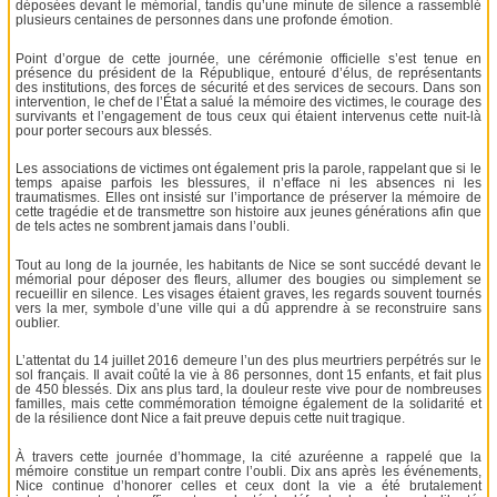
déposées devant le mémorial, tandis qu’une minute de silence a rassemblé
plusieurs centaines de personnes dans une profonde émotion.
Point d’orgue de cette journée, une cérémonie officielle s’est tenue en
présence du président de la République, entouré d’élus, de représentants
des institutions, des forces de sécurité et des services de secours. Dans son
intervention, le chef de l’État a salué la mémoire des victimes, le courage des
survivants et l’engagement de tous ceux qui étaient intervenus cette nuit-là
pour porter secours aux blessés.
Les associations de victimes ont également pris la parole, rappelant que si le
temps apaise parfois les blessures, il n’efface ni les absences ni les
traumatismes. Elles ont insisté sur l’importance de préserver la mémoire de
cette tragédie et de transmettre son histoire aux jeunes générations afin que
de tels actes ne sombrent jamais dans l’oubli.
Tout au long de la journée, les habitants de Nice se sont succédé devant le
mémorial pour déposer des fleurs, allumer des bougies ou simplement se
recueillir en silence. Les visages étaient graves, les regards souvent tournés
vers la mer, symbole d’une ville qui a dû apprendre à se reconstruire sans
oublier.
L’attentat du 14 juillet 2016 demeure l’un des plus meurtriers perpétrés sur le
sol français. Il avait coûté la vie à 86 personnes, dont 15 enfants, et fait plus
de 450 blessés. Dix ans plus tard, la douleur reste vive pour de nombreuses
familles, mais cette commémoration témoigne également de la solidarité et
de la résilience dont Nice a fait preuve depuis cette nuit tragique.
À travers cette journée d’hommage, la cité azuréenne a rappelé que la
mémoire constitue un rempart contre l’oubli. Dix ans après les événements,
Nice continue d’honorer celles et ceux dont la vie a été brutalement