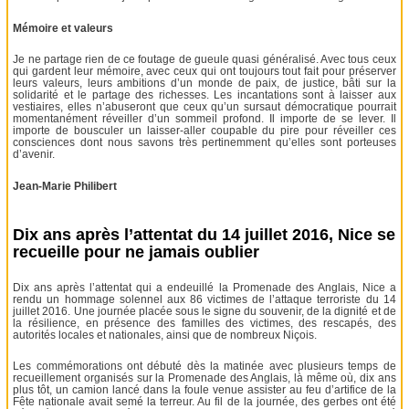
Mémoire et valeurs
Je ne partage rien de ce foutage de gueule quasi généralisé. Avec tous ceux
qui gardent leur mémoire, avec ceux qui ont toujours tout fait pour préserver
leurs valeurs, leurs ambitions d’un monde de paix, de justice, bâti sur la
solidarité et le partage des richesses. Les incantations sont à laisser aux
vestiaires, elles n’abuseront que ceux qu’un sursaut démocratique pourrait
momentanément réveiller d’un sommeil profond. Il importe de se lever. Il
importe de bousculer un laisser-aller coupable du pire pour réveiller ces
consciences dont nous savons très pertinemment qu’elles sont porteuses
d’avenir.
Jean-Marie Philibert
Dix ans après l’attentat du 14 juillet 2016, Nice se
recueille pour ne jamais oublier
Dix ans après l’attentat qui a endeuillé la Promenade des Anglais, Nice a
rendu un hommage solennel aux 86 victimes de l’attaque terroriste du 14
juillet 2016. Une journée placée sous le signe du souvenir, de la dignité et de
la résilience, en présence des familles des victimes, des rescapés, des
autorités locales et nationales, ainsi que de nombreux Niçois.
Les commémorations ont débuté dès la matinée avec plusieurs temps de
recueillement organisés sur la Promenade des Anglais, là même où, dix ans
plus tôt, un camion lancé dans la foule venue assister au feu d’artifice de la
Fête nationale avait semé la terreur. Au fil de la journée, des gerbes ont été