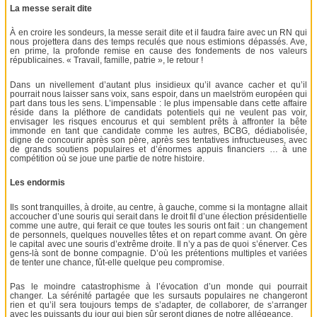
La messe serait dite
À en croire les sondeurs, la messe serait dite et il faudra faire avec un RN qui
nous projettera dans des temps reculés que nous estimions dépassés. Ave,
en prime, la profonde remise en cause des fondements de nos valeurs
républicaines. « Travail, famille, patrie », le retour !
Dans un nivellement d’autant plus insidieux qu’il avance cacher et qu’il
pourrait nous laisser sans voix, sans espoir, dans un maelström européen qui
part dans tous les sens. L’impensable : le plus impensable dans cette affaire
réside dans la pléthore de candidats potentiels qui ne veulent pas voir,
envisager les risques encourus et qui semblent prêts à affronter la bête
immonde en tant que candidate comme les autres, BCBG, dédiabolisée,
digne de concourir après son père, après ses tentatives infructueuses, avec
de grands soutiens populaires et d’énormes appuis financiers … à une
compétition où se joue une partie de notre histoire.
Les endormis
Ils sont tranquilles, à droite, au centre, à gauche, comme si la montagne allait
accoucher d’une souris qui serait dans le droit fil d’une élection présidentielle
comme une autre, qui ferait ce que toutes les souris ont fait : un changement
de personnels, quelques nouvelles têtes et on repart comme avant. On gère
le capital avec une souris d’extrême droite. Il n’y a pas de quoi s’énerver. Ces
gens-là sont de bonne compagnie. D’où les prétentions multiples et variées
de tenter une chance, fût-elle quelque peu compromise.
Pas le moindre catastrophisme à l’évocation d’un monde qui pourrait
changer. La sérénité partagée que les sursauts populaires ne changeront
rien et qu’il sera toujours temps de s’adapter, de collaborer, de s’arranger
avec les puissants du jour qui bien sûr seront dignes de notre allégeance.