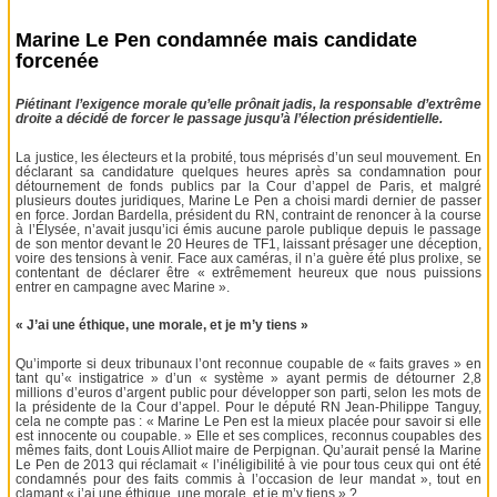
Marine Le Pen condamnée mais candidate
forcenée
Piétinant l’exigence morale qu’elle prônait jadis, la responsable d’extrême
droite a décidé de forcer le passage jusqu’à l’élection présidentielle.
La justice, les électeurs et la probité, tous méprisés d’un seul mouvement. En
déclarant sa candidature quelques heures après sa condamnation pour
détournement de fonds publics par la Cour d’appel de Paris, et malgré
plusieurs doutes juridiques, Marine Le Pen a choisi mardi dernier de passer
en force. Jordan Bardella, président du RN, contraint de renoncer à la course
à l’Élysée, n’avait jusqu’ici émis aucune parole publique depuis le passage
de son mentor devant le 20 Heures de TF1, laissant présager une déception,
voire des tensions à venir. Face aux caméras, il n’a guère été plus prolixe, se
contentant de déclarer être « extrêmement heureux que nous puissions
entrer en campagne avec Marine ».
« J’ai une éthique, une morale, et je m’y tiens »
Qu’importe si deux tribunaux l’ont reconnue coupable de « faits graves » en
tant qu’« instigatrice » d’un « système » ayant permis de détourner 2,8
millions d’euros d’argent public pour développer son parti, selon les mots de
la présidente de la Cour d’appel. Pour le député RN Jean-Philippe Tanguy,
cela ne compte pas : « Marine Le Pen est la mieux placée pour savoir si elle
est innocente ou coupable. » Elle et ses complices, reconnus coupables des
mêmes faits, dont Louis Alliot maire de Perpignan. Qu’aurait pensé la Marine
Le Pen de 2013 qui réclamait « l’inéligibilité à vie pour tous ceux qui ont été
condamnés pour des faits commis à l’occasion de leur mandat », tout en
clamant « j’ai une éthique, une morale, et je m’y tiens » ?