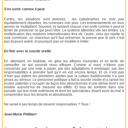
S’en sortir comme il peut
Certes, les situations sont diverses : les catastrophes ne sont pas
équitablement réparties, les richesses non plus. Les emmerdements en tous
genres se multiplient. Souvent, ils laissent chacun s’en sortir comme il peut et
tenter de préserver ce qui peut l’être. Le système atteindra vite ses limites. La
multiplication des relations internationales fera de l’autre, celui qui rejette la
voie commune, un chanceux qu’il faut préserver, la preuve que le pire n’est
pas toujours avéré, et pourquoi pas un modèle à imiter.
En finir avec la sourde oreille
En attendant, on blablate, on gère les affaires courantes et on tente de
camoufler ce qui pourrait nous effrayer. Comme si nous n’étions pas
concernés par une note à payer, par des adaptations à envisager, par des
responsabilités à prendre tant qu’il en est encore temps. Et ce n’est pas
d’hier que datent les premières alertes que la culture traditionnelle n’a pas
prises au sérieux. Le personnel politique a fait la sourde oreille et a laissé les
écolos patentés s’occuper de façon très désordonnée d’une dérive dont il est
loisible aujourd’hui de mesurer les effets. Et tous de sombrer dans une
panade qui leur reste extérieure et dont les spécialistes disent avoir du mal à
comprendre tous les tenants et aboutissants.
Ne serait-il pas temps de devenir responsables ? Tous !
Jean-Marie Philibert