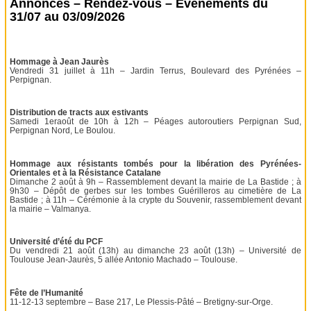
Annonces – Rendez-vous – Événements du
31/07 au 03/09/2026
Hommage à Jean Jaurès
Vendredi 31 juillet à 11h – Jardin Terrus, Boulevard des Pyrénées –
Perpignan.
Distribution de tracts aux estivants
Samedi 1eraoût de 10h à 12h – Péages autoroutiers Perpignan Sud,
Perpignan Nord, Le Boulou.
Hommage aux résistants tombés pour la libération des Pyrénées-
Orientales et à la Résistance Catalane
Dimanche 2 août à 9h – Rassemblement devant la mairie de La Bastide ; à
9h30 – Dépôt de gerbes sur les tombes Guérilleros au cimetière de La
Bastide ; à 11h – Cérémonie à la crypte du Souvenir, rassemblement devant
la mairie – Valmanya.
Université d’été du PCF
Du vendredi 21 août (13h) au dimanche 23 août (13h) – Université de
Toulouse Jean-Jaurès, 5 allée Antonio Machado – Toulouse.
Fête de l’Humanité
11-12-13 septembre – Base 217, Le Plessis-Pâté – Bretigny-sur-Orge.