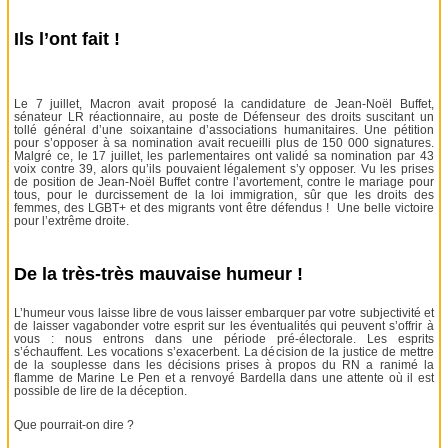
Ils l’ont fait !
Le 7 juillet, Macron avait proposé la candidature de Jean-Noël Buffet,
sénateur LR réactionnaire, au poste de Défenseur des droits suscitant un
tollé général d’une soixantaine d’associations humanitaires. Une pétition
pour s’opposer à sa nomination avait recueilli plus de 150 000 signatures.
Malgré ce, le 17 juillet, les parlementaires ont validé sa nomination par 43
voix contre 39, alors qu’ils pouvaient légalement s’y opposer. Vu les prises
de position de Jean-Noël Buffet contre l’avortement, contre le mariage pour
tous, pour le durcissement de la loi immigration, sûr que les droits des
femmes, des LGBT+ et des migrants vont être défendus ! Une belle victoire
pour l’extrême droite.
De la très-très mauvaise humeur !
L’humeur vous laisse libre de vous laisser embarquer par votre subjectivité et
de laisser vagabonder votre esprit sur les éventualités qui peuvent s’offrir à
vous : nous entrons dans une période pré-électorale. Les esprits
s’échauffent. Les vocations s’exacerbent. La décision de la justice de mettre
de la souplesse dans les décisions prises à propos du RN a ranimé la
flamme de Marine Le Pen et a renvoyé Bardella dans une attente où il est
possible de lire de la déception.
Que pourrait-on dire ?