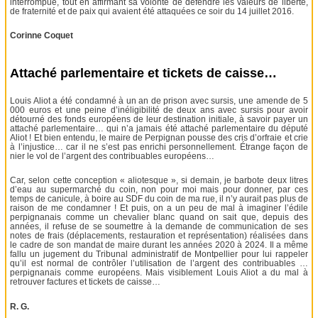
interrompue, tout en affirmant sa volonté de défendre les valeurs de liberté,
de fraternité et de paix qui avaient été attaquées ce soir du 14 juillet 2016.
Corinne Coquet
Attaché parlementaire et tickets de caisse…
Louis Aliot a été condamné à un an de prison avec sursis, une amende de 5
000 euros et une peine d’inéligibilité de deux ans avec sursis pour avoir
détourné des fonds européens de leur destination initiale, à savoir payer un
attaché parlementaire… qui n’a jamais été attaché parlementaire du député
Aliot ! Et bien entendu, le maire de Perpignan pousse des cris d’orfraie et crie
à l’injustice… car il ne s’est pas enrichi personnellement. Étrange façon de
nier le vol de l’argent des contribuables européens…
Car, selon cette conception « aliotesque », si demain, je barbote deux litres
d’eau au supermarché du coin, non pour moi mais pour donner, par ces
temps de canicule, à boire au SDF du coin de ma rue, il n’y aurait pas plus de
raison de me condamner ! Et puis, on a un peu de mal à imaginer l’édile
perpignanais comme un chevalier blanc quand on sait que, depuis des
années, il refuse de se soumettre à la demande de communication de ses
notes de frais (déplacements, restauration et représentation) réalisées dans
le cadre de son mandat de maire durant les années 2020 à 2024. Il a même
fallu un jugement du Tribunal administratif de Montpellier pour lui rappeler
qu’il est normal de contrôler l’utilisation de l’argent des contribuables …
perpignanais comme européens. Mais visiblement Louis Aliot a du mal à
retrouver factures et tickets de caisse…
R. G.