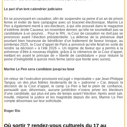
Le pari d’un lent calendrier judiciaire
En se pourvoyant en cassation, afin de suspendre sa peine d’un an de prison
ferme et éviter de faire campagne avec un bracelet électronique, Marine Le
Pen a également menti à ses électeurs, à qui elle assurait dans le magazine
d’extrême droite Causeur, en novembre dernier, qu’elle ne soumettrait pas sa
candidature à un pourvoi… Pour le RN , la Cour de cassation ne doit pas se
prononcer avant l’élection présidentielle. La défense de la prévenue était
pourtant bien heureuse de bénéficier d’un traitement de faveur lorsque, au
printemps 2025, la Cour d’appel de Paris a annoncé qu’elle ferait en sorte de
rendre sa décision « à l’été 2026 ». Un régime de faveur qui a permis à la
prévenue d’être à nouveau éligible, grâce à la clémence de la Cour d’appel,
mettant en avant le principe de « liberté de candidature » pour réduire la
peine d’inéligibilité à quinze mois ferme (ainsi que trente avec sursis).
Marine Le Pen sera candidate jusqu’au bout
Un retour de l’exécution provisoire est jugé « improbable » par Jean-Philippe
Tanguy, un des plus fidèles lieutenants de la « patronne » Car, depuis la
décision de la Cour d’appel, le camp Le Pen a fait le plein de confiance,
persuadé que, désormais, aucune juridiction n’osera priver les électeurs
d’une candidate, qui plus est peu de temps avant l’élection. Après avoir sali,
insulté, méprisé la justice et les magistrats depuis dix ans, Marine Le Pen
compte désormais sur leur sollicitude.
Roger Rio
Où sortir ? rendez-vous culturels du 17 au