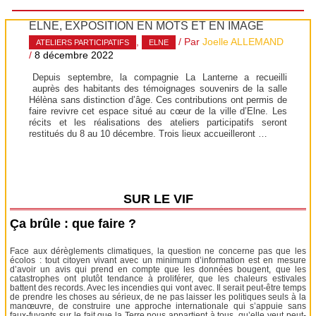
ELNE, EXPOSITION EN MOTS ET EN IMAGE
,
/ Par
Joelle ALLEMAND
ATELIERS PARTICIPATIFS
ELNE
/
8 décembre 2022
Depuis septembre, la compagnie La Lanterne a recueilli
auprès des habitants des témoignages souvenirs de la salle
Hélèna sans distinction d’âge. Ces contributions ont permis de
faire revivre cet espace situé au cœur de la ville d’Elne. Les
récits et les réalisations des ateliers participatifs seront
restitués du 8 au 10 décembre. Trois lieux accueilleront …
SUR LE VIF
Ça brûle : que faire ?
Face aux dérèglements climatiques, la question ne concerne pas que les
écolos : tout citoyen vivant avec un minimum d’information est en mesure
d’avoir un avis qui prend en compte que les données bougent, que les
catastrophes ont plutôt tendance à proliférer, que les chaleurs estivales
battent des records. Avec les incendies qui vont avec. Il serait peut-être temps
de prendre les choses au sérieux, de ne pas laisser les politiques seuls à la
manœuvre, de construire une approche internationale qui s’appuie sans
faux-fuyants sur le fait que la Terre nous appartient à tous, qu’elle veut peut-