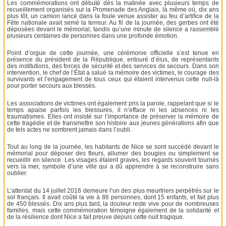
Les commémorations ont débuté dès la matinée avec plusieurs temps de
recueillement organisés sur la Promenade des Anglais, là même où, dix ans
plus tôt, un camion lancé dans la foule venue assister au feu d’artifice de la
Fête nationale avait semé la terreur. Au fil de la journée, des gerbes ont été
déposées devant le mémorial, tandis qu’une minute de silence a rassemblé
plusieurs centaines de personnes dans une profonde émotion.
Point d’orgue de cette journée, une cérémonie officielle s’est tenue en
présence du président de la République, entouré d’élus, de représentants
des institutions, des forces de sécurité et des services de secours. Dans son
intervention, le chef de l’État a salué la mémoire des victimes, le courage des
survivants et l’engagement de tous ceux qui étaient intervenus cette nuit-là
pour porter secours aux blessés.
Les associations de victimes ont également pris la parole, rappelant que si le
temps apaise parfois les blessures, il n’efface ni les absences ni les
traumatismes. Elles ont insisté sur l’importance de préserver la mémoire de
cette tragédie et de transmettre son histoire aux jeunes générations afin que
de tels actes ne sombrent jamais dans l’oubli.
Tout au long de la journée, les habitants de Nice se sont succédé devant le
mémorial pour déposer des fleurs, allumer des bougies ou simplement se
recueillir en silence. Les visages étaient graves, les regards souvent tournés
vers la mer, symbole d’une ville qui a dû apprendre à se reconstruire sans
oublier.
L’attentat du 14 juillet 2016 demeure l’un des plus meurtriers perpétrés sur le
sol français. Il avait coûté la vie à 86 personnes, dont 15 enfants, et fait plus
de 450 blessés. Dix ans plus tard, la douleur reste vive pour de nombreuses
familles, mais cette commémoration témoigne également de la solidarité et
de la résilience dont Nice a fait preuve depuis cette nuit tragique.