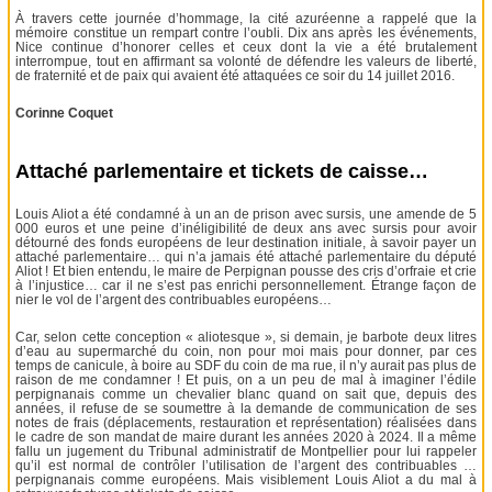
À travers cette journée d’hommage, la cité azuréenne a rappelé que la
mémoire constitue un rempart contre l’oubli. Dix ans après les événements,
Nice continue d’honorer celles et ceux dont la vie a été brutalement
interrompue, tout en affirmant sa volonté de défendre les valeurs de liberté,
de fraternité et de paix qui avaient été attaquées ce soir du 14 juillet 2016.
Corinne Coquet
Attaché parlementaire et tickets de caisse…
Louis Aliot a été condamné à un an de prison avec sursis, une amende de 5
000 euros et une peine d’inéligibilité de deux ans avec sursis pour avoir
détourné des fonds européens de leur destination initiale, à savoir payer un
attaché parlementaire… qui n’a jamais été attaché parlementaire du député
Aliot ! Et bien entendu, le maire de Perpignan pousse des cris d’orfraie et crie
à l’injustice… car il ne s’est pas enrichi personnellement. Étrange façon de
nier le vol de l’argent des contribuables européens…
Car, selon cette conception « aliotesque », si demain, je barbote deux litres
d’eau au supermarché du coin, non pour moi mais pour donner, par ces
temps de canicule, à boire au SDF du coin de ma rue, il n’y aurait pas plus de
raison de me condamner ! Et puis, on a un peu de mal à imaginer l’édile
perpignanais comme un chevalier blanc quand on sait que, depuis des
années, il refuse de se soumettre à la demande de communication de ses
notes de frais (déplacements, restauration et représentation) réalisées dans
le cadre de son mandat de maire durant les années 2020 à 2024. Il a même
fallu un jugement du Tribunal administratif de Montpellier pour lui rappeler
qu’il est normal de contrôler l’utilisation de l’argent des contribuables …
perpignanais comme européens. Mais visiblement Louis Aliot a du mal à