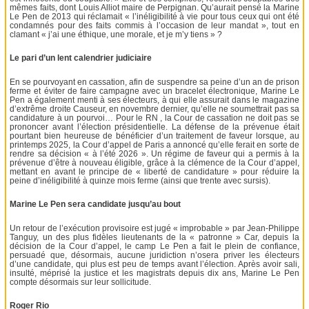
mêmes faits, dont Louis Alliot maire de Perpignan. Qu’aurait pensé la Marine
Le Pen de 2013 qui réclamait « l’inéligibilité à vie pour tous ceux qui ont été
condamnés pour des faits commis à l’occasion de leur mandat », tout en
clamant « j’ai une éthique, une morale, et je m’y tiens » ?
Le pari d’un lent calendrier judiciaire
En se pourvoyant en cassation, afin de suspendre sa peine d’un an de prison
ferme et éviter de faire campagne avec un bracelet électronique, Marine Le
Pen a également menti à ses électeurs, à qui elle assurait dans le magazine
d’extrême droite Causeur, en novembre dernier, qu’elle ne soumettrait pas sa
candidature à un pourvoi… Pour le RN , la Cour de cassation ne doit pas se
prononcer avant l’élection présidentielle. La défense de la prévenue était
pourtant bien heureuse de bénéficier d’un traitement de faveur lorsque, au
printemps 2025, la Cour d’appel de Paris a annoncé qu’elle ferait en sorte de
rendre sa décision « à l’été 2026 ». Un régime de faveur qui a permis à la
prévenue d’être à nouveau éligible, grâce à la clémence de la Cour d’appel,
mettant en avant le principe de « liberté de candidature » pour réduire la
peine d’inéligibilité à quinze mois ferme (ainsi que trente avec sursis).
Marine Le Pen sera candidate jusqu’au bout
Un retour de l’exécution provisoire est jugé « improbable » par Jean-Philippe
Tanguy, un des plus fidèles lieutenants de la « patronne » Car, depuis la
décision de la Cour d’appel, le camp Le Pen a fait le plein de confiance,
persuadé que, désormais, aucune juridiction n’osera priver les électeurs
d’une candidate, qui plus est peu de temps avant l’élection. Après avoir sali,
insulté, méprisé la justice et les magistrats depuis dix ans, Marine Le Pen
compte désormais sur leur sollicitude.
Roger Rio