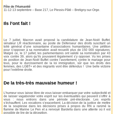
Fête de l’Humanité
11-12-13 septembre – Base 217, Le Plessis-Pâté – Bretigny-sur-Orge.
Ils l’ont fait !
Le 7 juillet, Macron avait proposé la candidature de Jean-Noël Buffet,
sénateur LR réactionnaire, au poste de Défenseur des droits suscitant un
tollé général d’une soixantaine d’associations humanitaires. Une pétition
pour s’opposer à sa nomination avait recueilli plus de 150 000 signatures.
Malgré ce, le 17 juillet, les parlementaires ont validé sa nomination par 43
voix contre 39, alors qu’ils pouvaient légalement s’y opposer. Vu les prises
de position de Jean-Noël Buffet contre l’avortement, contre le mariage pour
tous, pour le durcissement de la loi immigration, sûr que les droits des
femmes, des LGBT+ et des migrants vont être défendus ! Une belle victoire
pour l’extrême droite.
De la très-très mauvaise humeur !
L’humeur vous laisse libre de vous laisser embarquer par votre subjectivité et
de laisser vagabonder votre esprit sur les éventualités qui peuvent s’offrir à
vous : nous entrons dans une période pré-électorale. Les esprits
s’échauffent. Les vocations s’exacerbent. La décision de la justice de mettre
de la souplesse dans les décisions prises à propos du RN a ranimé la
flamme de Marine Le Pen et a renvoyé Bardella dans une attente où il est
possible de lire de la déception.