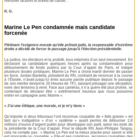
retrouver factures et tickets de caisse…
R. G.
Marine Le Pen condamnée mais candidate
forcenée
Piétinant l’exigence morale qu’elle prônait jadis, la responsable d’extrême
droite a décidé de forcer le passage jusqu’à l’élection présidentielle.
La justice, les électeurs et la probité, tous méprisés d’un seul mouvement. En
déclarant sa candidature quelques heures après sa condamnation pour
détournement de fonds publics par la Cour d’appel de Paris, et malgré
plusieurs doutes juridiques, Marine Le Pen a choisi mardi dernier de passer
en force. Jordan Bardella, président du RN, contraint de renoncer à la course
à l’Élysée, n’avait jusqu’ici émis aucune parole publique depuis le passage
de son mentor devant le 20 Heures de TF1, laissant présager une déception,
voire des tensions à venir. Face aux caméras, il n’a guère été plus prolixe, se
contentant de déclarer être « extrêmement heureux que nous puissions
entrer en campagne avec Marine ».
« J’ai une éthique, une morale, et je m’y tiens »
Qu’importe si deux tribunaux l’ont reconnue coupable de « faits graves » en
tant qu’« instigatrice » d’un « système » ayant permis de détourner 2,8
millions d’euros d’argent public pour développer son parti, selon les mots de
la présidente de la Cour d’appel. Pour le député RN Jean-Philippe Tanguy,
cela ne compte pas : « Marine Le Pen est la mieux placée pour savoir si elle
est innocente ou coupable. » Elle et ses complices, reconnus coupables des