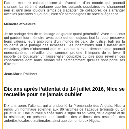
Pas le moindre catastrophisme à l’évocation d’un monde qui pourrait
changer. La sérénité partagée que les sursauts populaires ne changeront
rien et qu’il sera toujours temps de s’adapter, de collaborer, de s’arranger
avec les puissants du jour qui bien sûr seront dignes de notre allégeance.
Mémoire et valeurs
Je ne partage rien de ce foutage de gueule quasi généralisé. Avec tous ceux
qui gardent leur mémoire, avec ceux qui ont toujours tout fait pour préserver
leurs valeurs, leurs ambitions d’un monde de paix, de justice, bâti sur la
solidarité et le partage des richesses. Les incantations sont à laisser aux
vestiaires, elles n’abuseront que ceux qu’un sursaut démocratique pourrait
momentanément réveiller d’un sommeil profond. Il importe de se lever. Il
importe de bousculer un laisser-aller coupable du pire pour réveiller ces
consciences dont nous savons très pertinemment qu’elles sont porteuses
d’avenir.
Jean-Marie Philibert
Dix ans après l’attentat du 14 juillet 2016, Nice se
recueille pour ne jamais oublier
Dix ans après l’attentat qui a endeuillé la Promenade des Anglais, Nice a
rendu un hommage solennel aux 86 victimes de l’attaque terroriste du 14
juillet 2016. Une journée placée sous le signe du souvenir, de la dignité et de
la résilience, en présence des familles des victimes, des rescapés, des
autorités locales et nationales, ainsi que de nombreux Niçois.