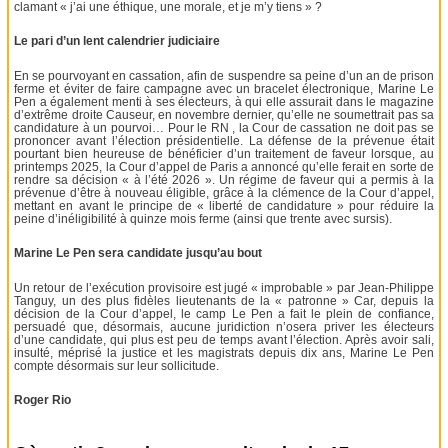
clamant « j’ai une éthique, une morale, et je m’y tiens » ?
Le pari d’un lent calendrier judiciaire
En se pourvoyant en cassation, afin de suspendre sa peine d’un an de prison
ferme et éviter de faire campagne avec un bracelet électronique, Marine Le
Pen a également menti à ses électeurs, à qui elle assurait dans le magazine
d’extrême droite Causeur, en novembre dernier, qu’elle ne soumettrait pas sa
candidature à un pourvoi… Pour le RN , la Cour de cassation ne doit pas se
prononcer avant l’élection présidentielle. La défense de la prévenue était
pourtant bien heureuse de bénéficier d’un traitement de faveur lorsque, au
printemps 2025, la Cour d’appel de Paris a annoncé qu’elle ferait en sorte de
rendre sa décision « à l’été 2026 ». Un régime de faveur qui a permis à la
prévenue d’être à nouveau éligible, grâce à la clémence de la Cour d’appel,
mettant en avant le principe de « liberté de candidature » pour réduire la
peine d’inéligibilité à quinze mois ferme (ainsi que trente avec sursis).
Marine Le Pen sera candidate jusqu’au bout
Un retour de l’exécution provisoire est jugé « improbable » par Jean-Philippe
Tanguy, un des plus fidèles lieutenants de la « patronne » Car, depuis la
décision de la Cour d’appel, le camp Le Pen a fait le plein de confiance,
persuadé que, désormais, aucune juridiction n’osera priver les électeurs
d’une candidate, qui plus est peu de temps avant l’élection. Après avoir sali,
insulté, méprisé la justice et les magistrats depuis dix ans, Marine Le Pen
compte désormais sur leur sollicitude.
Roger Rio