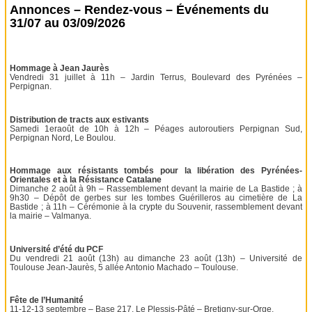
Annonces – Rendez-vous – Événements du
31/07 au 03/09/2026
Hommage à Jean Jaurès
Vendredi 31 juillet à 11h – Jardin Terrus, Boulevard des Pyrénées –
Perpignan.
Distribution de tracts aux estivants
Samedi 1eraoût de 10h à 12h – Péages autoroutiers Perpignan Sud,
Perpignan Nord, Le Boulou.
Hommage aux résistants tombés pour la libération des Pyrénées-
Orientales et à la Résistance Catalane
Dimanche 2 août à 9h – Rassemblement devant la mairie de La Bastide ; à
9h30 – Dépôt de gerbes sur les tombes Guérilleros au cimetière de La
Bastide ; à 11h – Cérémonie à la crypte du Souvenir, rassemblement devant
la mairie – Valmanya.
Université d’été du PCF
Du vendredi 21 août (13h) au dimanche 23 août (13h) – Université de
Toulouse Jean-Jaurès, 5 allée Antonio Machado – Toulouse.
Fête de l’Humanité
11-12-13 septembre – Base 217, Le Plessis-Pâté – Bretigny-sur-Orge.