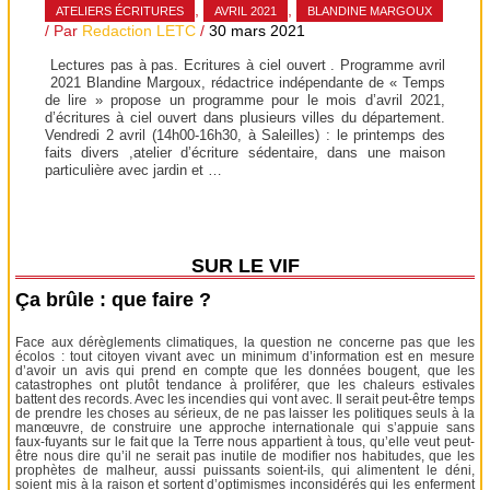
,
,
ATELIERS ÉCRITURES
AVRIL 2021
BLANDINE MARGOUX
/ Par
Redaction LETC
/
30 mars 2021
Lectures pas à pas. Ecritures à ciel ouvert . Programme avril
2021 Blandine Margoux, rédactrice indépendante de « Temps
de lire » propose un programme pour le mois d’avril 2021,
d’écritures à ciel ouvert dans plusieurs villes du département.
Vendredi 2 avril (14h00-16h30, à Saleilles) : le printemps des
faits divers ,atelier d’écriture sédentaire, dans une maison
particulière avec jardin et …
SUR LE VIF
Ça brûle : que faire ?
Face aux dérèglements climatiques, la question ne concerne pas que les
écolos : tout citoyen vivant avec un minimum d’information est en mesure
d’avoir un avis qui prend en compte que les données bougent, que les
catastrophes ont plutôt tendance à proliférer, que les chaleurs estivales
battent des records. Avec les incendies qui vont avec. Il serait peut-être temps
de prendre les choses au sérieux, de ne pas laisser les politiques seuls à la
manœuvre, de construire une approche internationale qui s’appuie sans
faux-fuyants sur le fait que la Terre nous appartient à tous, qu’elle veut peut-
être nous dire qu’il ne serait pas inutile de modifier nos habitudes, que les
prophètes de malheur, aussi puissants soient-ils, qui alimentent le déni,
soient mis à la raison et sortent d’optimismes inconsidérés qui les enferment