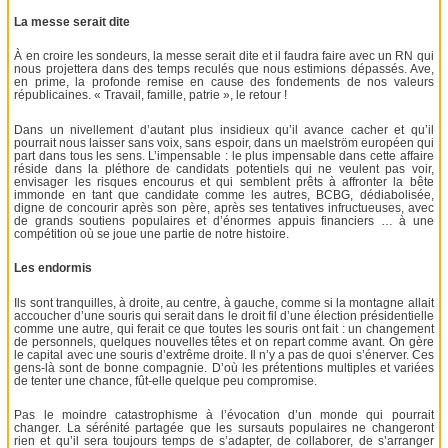
La messe serait dite
À en croire les sondeurs, la messe serait dite et il faudra faire avec un RN qui
nous projettera dans des temps reculés que nous estimions dépassés. Ave,
en prime, la profonde remise en cause des fondements de nos valeurs
républicaines. « Travail, famille, patrie », le retour !
Dans un nivellement d’autant plus insidieux qu’il avance cacher et qu’il
pourrait nous laisser sans voix, sans espoir, dans un maelström européen qui
part dans tous les sens. L’impensable : le plus impensable dans cette affaire
réside dans la pléthore de candidats potentiels qui ne veulent pas voir,
envisager les risques encourus et qui semblent prêts à affronter la bête
immonde en tant que candidate comme les autres, BCBG, dédiabolisée,
digne de concourir après son père, après ses tentatives infructueuses, avec
de grands soutiens populaires et d’énormes appuis financiers … à une
compétition où se joue une partie de notre histoire.
Les endormis
Ils sont tranquilles, à droite, au centre, à gauche, comme si la montagne allait
accoucher d’une souris qui serait dans le droit fil d’une élection présidentielle
comme une autre, qui ferait ce que toutes les souris ont fait : un changement
de personnels, quelques nouvelles têtes et on repart comme avant. On gère
le capital avec une souris d’extrême droite. Il n’y a pas de quoi s’énerver. Ces
gens-là sont de bonne compagnie. D’où les prétentions multiples et variées
de tenter une chance, fût-elle quelque peu compromise.
Pas le moindre catastrophisme à l’évocation d’un monde qui pourrait
changer. La sérénité partagée que les sursauts populaires ne changeront
rien et qu’il sera toujours temps de s’adapter, de collaborer, de s’arranger