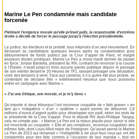
Marine Le Pen condamnée mais candidate
forcenée
Piétinant l’exigence morale qu’elle prônait jadis, la responsable d’extrême
droite a décidé de forcer le passage jusqu’à l’élection présidentielle.
La justice, les électeurs et la probité, tous méprisés d’un seul mouvement. En
déclarant sa candidature quelques heures après sa condamnation pour
détournement de fonds publics par la Cour d’appel de Paris, et malgré
plusieurs doutes juridiques, Marine Le Pen a choisi mardi dernier de passer
en force. Jordan Bardella, président du RN, contraint de renoncer à la course
à l’Élysée, n’avait jusqu’ici émis aucune parole publique depuis le passage
de son mentor devant le 20 Heures de TF1, laissant présager une déception,
voire des tensions à venir. Face aux caméras, il n’a guère été plus prolixe, se
contentant de déclarer être « extrêmement heureux que nous puissions
entrer en campagne avec Marine ».
« J’ai une éthique, une morale, et je m’y tiens »
Qu’importe si deux tribunaux l’ont reconnue coupable de « faits graves » en
tant qu’« instigatrice » d’un « système » ayant permis de détourner 2,8
millions d’euros d’argent public pour développer son parti, selon les mots de
la présidente de la Cour d’appel. Pour le député RN Jean-Philippe Tanguy,
cela ne compte pas : « Marine Le Pen est la mieux placée pour savoir si elle
est innocente ou coupable. » Elle et ses complices, reconnus coupables des
mêmes faits, dont Louis Alliot maire de Perpignan. Qu’aurait pensé la Marine
Le Pen de 2013 qui réclamait « l’inéligibilité à vie pour tous ceux qui ont été
condamnés pour des faits commis à l’occasion de leur mandat », tout en