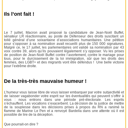
Ils l’ont fait !
Le 7 juillet, Macron avait proposé la candidature de Jean-Noël Buffet,
sénateur LR réactionnaire, au poste de Défenseur des droits suscitant un
tollé général d’une soixantaine d’associations humanitaires. Une pétition
pour s’opposer à sa nomination avait recueilli plus de 150 000 signatures.
Malgré ce, le 17 juillet, les parlementaires ont validé sa nomination par 43
voix contre 39, alors qu’ils pouvaient légalement s’y opposer. Vu les prises
de position de Jean-Noël Buffet contre l’avortement, contre le mariage pour
tous, pour le durcissement de la loi immigration, sûr que les droits des
femmes, des LGBT+ et des migrants vont être défendus ! Une belle victoire
pour l’extrême droite.
De la très-très mauvaise humeur !
L’humeur vous laisse libre de vous laisser embarquer par votre subjectivité et
de laisser vagabonder votre esprit sur les éventualités qui peuvent s’offrir à
vous : nous entrons dans une période pré-électorale. Les esprits
s’échauffent. Les vocations s’exacerbent. La décision de la justice de mettre
de la souplesse dans les décisions prises à propos du RN a ranimé la
flamme de Marine Le Pen et a renvoyé Bardella dans une attente où il est
possible de lire de la déception.
Que pourrait-on dire ?