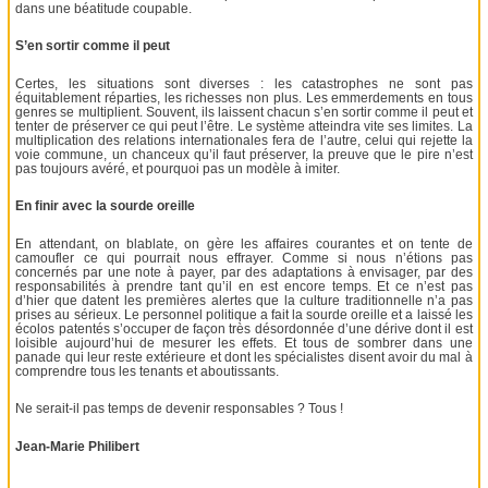
dans une béatitude coupable.
S’en sortir comme il peut
Certes, les situations sont diverses : les catastrophes ne sont pas
équitablement réparties, les richesses non plus. Les emmerdements en tous
genres se multiplient. Souvent, ils laissent chacun s’en sortir comme il peut et
tenter de préserver ce qui peut l’être. Le système atteindra vite ses limites. La
multiplication des relations internationales fera de l’autre, celui qui rejette la
voie commune, un chanceux qu’il faut préserver, la preuve que le pire n’est
pas toujours avéré, et pourquoi pas un modèle à imiter.
En finir avec la sourde oreille
En attendant, on blablate, on gère les affaires courantes et on tente de
camoufler ce qui pourrait nous effrayer. Comme si nous n’étions pas
concernés par une note à payer, par des adaptations à envisager, par des
responsabilités à prendre tant qu’il en est encore temps. Et ce n’est pas
d’hier que datent les premières alertes que la culture traditionnelle n’a pas
prises au sérieux. Le personnel politique a fait la sourde oreille et a laissé les
écolos patentés s’occuper de façon très désordonnée d’une dérive dont il est
loisible aujourd’hui de mesurer les effets. Et tous de sombrer dans une
panade qui leur reste extérieure et dont les spécialistes disent avoir du mal à
comprendre tous les tenants et aboutissants.
Ne serait-il pas temps de devenir responsables ? Tous !
Jean-Marie Philibert