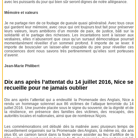
avec les puissants du jour qui bien sûr seront dignes de notre allégeance.
Mémoire et valeurs
Je ne partage rien de ce foutage de gueule quasi généralisé. Avec tous ceux
qui gardent leur mémoire, avec ceux qui ont toujours tout fait pour préserver
leurs valeurs, leurs ambitions d’un monde de paix, de justice, bâti sur la
solidarité et le partage des richesses. Les incantations sont à laisser aux
vestiaires, elles n’abuseront que ceux qu’un sursaut démocratique pourrait
momentanément réveiller d’un sommeil profond. Il importe de se lever. Il
importe de bousculer un laisser-aller coupable du pire pour réveiller ces
consciences dont nous savons très pertinemment qu’elles sont porteuses
d’avenir.
Jean-Marie Philibert
Dix ans après l’attentat du 14 juillet 2016, Nice se
recueille pour ne jamais oublier
Dix ans après l’attentat qui a endeuillé la Promenade des Anglais, Nice a
rendu un hommage solennel aux 86 victimes de l’attaque terroriste du 14
juillet 2016. Une journée placée sous le signe du souvenir, de la dignité et de
la résilience, en présence des familles des victimes, des rescapés, des
autorités locales et nationales, ainsi que de nombreux Niçois.
Les commémorations ont débuté dès la matinée avec plusieurs temps de
recueillement organisés sur la Promenade des Anglais, là même où, dix ans
plus tôt, un camion lancé dans la foule venue assister au feu d’artifice de la