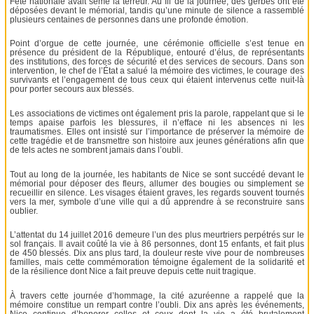
Fête nationale avait semé la terreur. Au fil de la journée, des gerbes ont été
déposées devant le mémorial, tandis qu’une minute de silence a rassemblé
plusieurs centaines de personnes dans une profonde émotion.
Point d’orgue de cette journée, une cérémonie officielle s’est tenue en
présence du président de la République, entouré d’élus, de représentants
des institutions, des forces de sécurité et des services de secours. Dans son
intervention, le chef de l’État a salué la mémoire des victimes, le courage des
survivants et l’engagement de tous ceux qui étaient intervenus cette nuit-là
pour porter secours aux blessés.
Les associations de victimes ont également pris la parole, rappelant que si le
temps apaise parfois les blessures, il n’efface ni les absences ni les
traumatismes. Elles ont insisté sur l’importance de préserver la mémoire de
cette tragédie et de transmettre son histoire aux jeunes générations afin que
de tels actes ne sombrent jamais dans l’oubli.
Tout au long de la journée, les habitants de Nice se sont succédé devant le
mémorial pour déposer des fleurs, allumer des bougies ou simplement se
recueillir en silence. Les visages étaient graves, les regards souvent tournés
vers la mer, symbole d’une ville qui a dû apprendre à se reconstruire sans
oublier.
L’attentat du 14 juillet 2016 demeure l’un des plus meurtriers perpétrés sur le
sol français. Il avait coûté la vie à 86 personnes, dont 15 enfants, et fait plus
de 450 blessés. Dix ans plus tard, la douleur reste vive pour de nombreuses
familles, mais cette commémoration témoigne également de la solidarité et
de la résilience dont Nice a fait preuve depuis cette nuit tragique.
À travers cette journée d’hommage, la cité azuréenne a rappelé que la
mémoire constitue un rempart contre l’oubli. Dix ans après les événements,
Nice continue d’honorer celles et ceux dont la vie a été brutalement