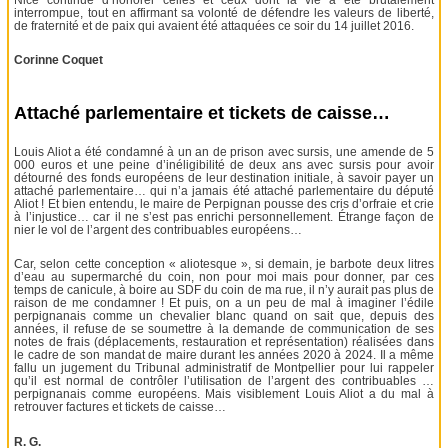
interrompue, tout en affirmant sa volonté de défendre les valeurs de liberté,
de fraternité et de paix qui avaient été attaquées ce soir du 14 juillet 2016.
Corinne Coquet
Attaché parlementaire et tickets de caisse…
Louis Aliot a été condamné à un an de prison avec sursis, une amende de 5
000 euros et une peine d’inéligibilité de deux ans avec sursis pour avoir
détourné des fonds européens de leur destination initiale, à savoir payer un
attaché parlementaire… qui n’a jamais été attaché parlementaire du député
Aliot ! Et bien entendu, le maire de Perpignan pousse des cris d’orfraie et crie
à l’injustice… car il ne s’est pas enrichi personnellement. Étrange façon de
nier le vol de l’argent des contribuables européens…
Car, selon cette conception « aliotesque », si demain, je barbote deux litres
d’eau au supermarché du coin, non pour moi mais pour donner, par ces
temps de canicule, à boire au SDF du coin de ma rue, il n’y aurait pas plus de
raison de me condamner ! Et puis, on a un peu de mal à imaginer l’édile
perpignanais comme un chevalier blanc quand on sait que, depuis des
années, il refuse de se soumettre à la demande de communication de ses
notes de frais (déplacements, restauration et représentation) réalisées dans
le cadre de son mandat de maire durant les années 2020 à 2024. Il a même
fallu un jugement du Tribunal administratif de Montpellier pour lui rappeler
qu’il est normal de contrôler l’utilisation de l’argent des contribuables …
perpignanais comme européens. Mais visiblement Louis Aliot a du mal à
retrouver factures et tickets de caisse…
R. G.