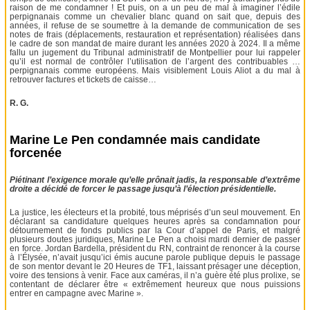
raison de me condamner ! Et puis, on a un peu de mal à imaginer l’édile
perpignanais comme un chevalier blanc quand on sait que, depuis des
années, il refuse de se soumettre à la demande de communication de ses
notes de frais (déplacements, restauration et représentation) réalisées dans
le cadre de son mandat de maire durant les années 2020 à 2024. Il a même
fallu un jugement du Tribunal administratif de Montpellier pour lui rappeler
qu’il est normal de contrôler l’utilisation de l’argent des contribuables …
perpignanais comme européens. Mais visiblement Louis Aliot a du mal à
retrouver factures et tickets de caisse…
R. G.
Marine Le Pen condamnée mais candidate
forcenée
Piétinant l’exigence morale qu’elle prônait jadis, la responsable d’extrême
droite a décidé de forcer le passage jusqu’à l’élection présidentielle.
La justice, les électeurs et la probité, tous méprisés d’un seul mouvement. En
déclarant sa candidature quelques heures après sa condamnation pour
détournement de fonds publics par la Cour d’appel de Paris, et malgré
plusieurs doutes juridiques, Marine Le Pen a choisi mardi dernier de passer
en force. Jordan Bardella, président du RN, contraint de renoncer à la course
à l’Élysée, n’avait jusqu’ici émis aucune parole publique depuis le passage
de son mentor devant le 20 Heures de TF1, laissant présager une déception,
voire des tensions à venir. Face aux caméras, il n’a guère été plus prolixe, se
contentant de déclarer être « extrêmement heureux que nous puissions
entrer en campagne avec Marine ».