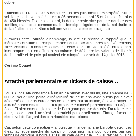
oublier.
L’attentat du 14 juillet 2016 demeure l’un des plus meurtriers perpétrés sur le
sol français. Il avait coûté la vie à 86 personnes, dont 15 enfants, et fait plus
de 450 blessés. Dix ans plus tard, la douleur reste vive pour de nombreuses
familles, mais cette commémoration témoigne également de la solidarité et
de la résilience dont Nice a fait preuve depuis cette nuit tragique.
À travers cette journée d’hommage, la cité azuréenne a rappelé que la
mémoire constitue un rempart contre l’oubli. Dix ans après les événements,
Nice continue d’honorer celles et ceux dont la vie a été brutalement
interrompue, tout en affirmant sa volonté de défendre les valeurs de liberté,
de fraternité et de paix qui avaient été attaquées ce soir du 14 juillet 2016.
Corinne Coquet
Attaché parlementaire et tickets de caisse…
Louis Aliot a été condamné à un an de prison avec sursis, une amende de 5
000 euros et une peine d’inéligibilité de deux ans avec sursis pour avoir
détourné des fonds européens de leur destination initiale, à savoir payer un
attaché parlementaire… qui n’a jamais été attaché parlementaire du député
Aliot ! Et bien entendu, le maire de Perpignan pousse des cris d’orfraie et crie
à l’injustice… car il ne s’est pas enrichi personnellement. Étrange façon de
nier le vol de l’argent des contribuables européens…
Car, selon cette conception « aliotesque », si demain, je barbote deux litres
d’eau au supermarché du coin, non pour moi mais pour donner, par ces
temps de canicule, à boire au SDF du coin de ma rue, il n’y aurait pas plus de