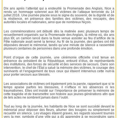
Dix ans après l’attentat qui a endeuillé la Promenade des Anglais, Nice a
rendu un hommage solennel aux 86 victimes de l’attaque terroriste du 14
juillet 2016. Une journée placée sous le signe du souvenir, de la dignité et de
la résilience, en présence des familles des victimes, des rescapés, des
autorités locales et nationales, ainsi que de nombreux Niçois.
Les commémorations ont débuté dès la matinée avec plusieurs temps de
recueillement organisés sur la Promenade des Anglais, là même où, dix ans
plus tôt, un camion lancé dans la foule venue assister au feu d’artifice de la
Fête nationale avait semé la terreur. Au fil de la journée, des gerbes ont été
déposées devant le mémorial, tandis qu’une minute de silence a rassemblé
plusieurs centaines de personnes dans une profonde émotion.
Point d’orgue de cette journée, une cérémonie officielle s’est tenue en
présence du président de la République, entouré d’élus, de représentants
des institutions, des forces de sécurité et des services de secours. Dans son
intervention, le chef de l’État a salué la mémoire des victimes, le courage des
survivants et l’engagement de tous ceux qui étaient intervenus cette nuit-là
pour porter secours aux blessés.
Les associations de victimes ont également pris la parole, rappelant que si le
temps apaise parfois les blessures, il n’efface ni les absences ni les
traumatismes. Elles ont insisté sur l’importance de préserver la mémoire de
cette tragédie et de transmettre son histoire aux jeunes générations afin que
de tels actes ne sombrent jamais dans l’oubli.
Tout au long de la journée, les habitants de Nice se sont succédé devant le
mémorial pour déposer des fleurs, allumer des bougies ou simplement se
recueillir en silence. Les visages étaient graves, les regards souvent tournés
vers la mer, symbole d’une ville qui a dû apprendre à se reconstruire sans