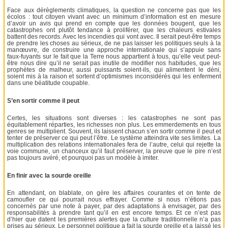
Face aux dérèglements climatiques, la question ne concerne pas que les
écolos : tout citoyen vivant avec un minimum d’information est en mesure
d’avoir un avis qui prend en compte que les données bougent, que les
catastrophes ont plutôt tendance à proliférer, que les chaleurs estivales
battent des records. Avec les incendies qui vont avec. Il serait peut-être temps
de prendre les choses au sérieux, de ne pas laisser les politiques seuls à la
manœuvre, de construire une approche internationale qui s’appuie sans
faux-fuyants sur le fait que la Terre nous appartient à tous, qu’elle veut peut-
être nous dire qu’il ne serait pas inutile de modifier nos habitudes, que les
prophètes de malheur, aussi puissants soient-ils, qui alimentent le déni,
soient mis à la raison et sortent d’optimismes inconsidérés qui les enferment
dans une béatitude coupable.
S’en sortir comme il peut
Certes, les situations sont diverses : les catastrophes ne sont pas
équitablement réparties, les richesses non plus. Les emmerdements en tous
genres se multiplient. Souvent, ils laissent chacun s’en sortir comme il peut et
tenter de préserver ce qui peut l’être. Le système atteindra vite ses limites. La
multiplication des relations internationales fera de l’autre, celui qui rejette la
voie commune, un chanceux qu’il faut préserver, la preuve que le pire n’est
pas toujours avéré, et pourquoi pas un modèle à imiter.
En finir avec la sourde oreille
En attendant, on blablate, on gère les affaires courantes et on tente de
camoufler ce qui pourrait nous effrayer. Comme si nous n’étions pas
concernés par une note à payer, par des adaptations à envisager, par des
responsabilités à prendre tant qu’il en est encore temps. Et ce n’est pas
d’hier que datent les premières alertes que la culture traditionnelle n’a pas
prises au sérieux. Le personnel politique a fait la sourde oreille et a laissé les