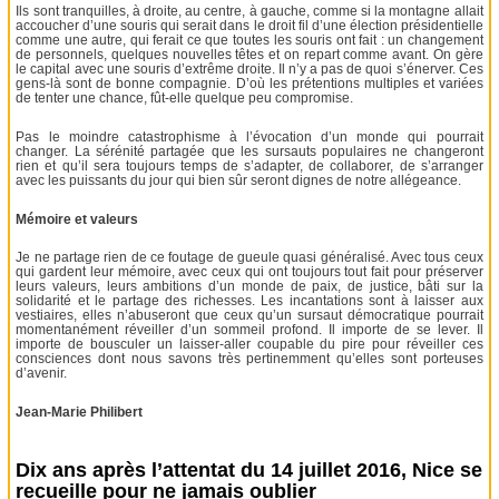
Ils sont tranquilles, à droite, au centre, à gauche, comme si la montagne allait
accoucher d’une souris qui serait dans le droit fil d’une élection présidentielle
comme une autre, qui ferait ce que toutes les souris ont fait : un changement
de personnels, quelques nouvelles têtes et on repart comme avant. On gère
le capital avec une souris d’extrême droite. Il n’y a pas de quoi s’énerver. Ces
gens-là sont de bonne compagnie. D’où les prétentions multiples et variées
de tenter une chance, fût-elle quelque peu compromise.
Pas le moindre catastrophisme à l’évocation d’un monde qui pourrait
changer. La sérénité partagée que les sursauts populaires ne changeront
rien et qu’il sera toujours temps de s’adapter, de collaborer, de s’arranger
avec les puissants du jour qui bien sûr seront dignes de notre allégeance.
Mémoire et valeurs
Je ne partage rien de ce foutage de gueule quasi généralisé. Avec tous ceux
qui gardent leur mémoire, avec ceux qui ont toujours tout fait pour préserver
leurs valeurs, leurs ambitions d’un monde de paix, de justice, bâti sur la
solidarité et le partage des richesses. Les incantations sont à laisser aux
vestiaires, elles n’abuseront que ceux qu’un sursaut démocratique pourrait
momentanément réveiller d’un sommeil profond. Il importe de se lever. Il
importe de bousculer un laisser-aller coupable du pire pour réveiller ces
consciences dont nous savons très pertinemment qu’elles sont porteuses
d’avenir.
Jean-Marie Philibert
Dix ans après l’attentat du 14 juillet 2016, Nice se
recueille pour ne jamais oublier