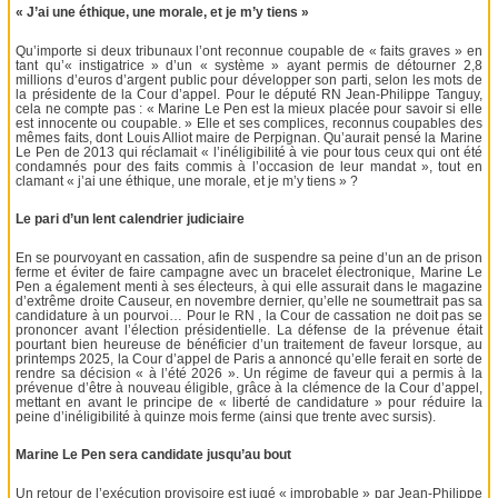
« J’ai une éthique, une morale, et je m’y tiens »
Qu’importe si deux tribunaux l’ont reconnue coupable de « faits graves » en
tant qu’« instigatrice » d’un « système » ayant permis de détourner 2,8
millions d’euros d’argent public pour développer son parti, selon les mots de
la présidente de la Cour d’appel. Pour le député RN Jean-Philippe Tanguy,
cela ne compte pas : « Marine Le Pen est la mieux placée pour savoir si elle
est innocente ou coupable. » Elle et ses complices, reconnus coupables des
mêmes faits, dont Louis Alliot maire de Perpignan. Qu’aurait pensé la Marine
Le Pen de 2013 qui réclamait « l’inéligibilité à vie pour tous ceux qui ont été
condamnés pour des faits commis à l’occasion de leur mandat », tout en
clamant « j’ai une éthique, une morale, et je m’y tiens » ?
Le pari d’un lent calendrier judiciaire
En se pourvoyant en cassation, afin de suspendre sa peine d’un an de prison
ferme et éviter de faire campagne avec un bracelet électronique, Marine Le
Pen a également menti à ses électeurs, à qui elle assurait dans le magazine
d’extrême droite Causeur, en novembre dernier, qu’elle ne soumettrait pas sa
candidature à un pourvoi… Pour le RN , la Cour de cassation ne doit pas se
prononcer avant l’élection présidentielle. La défense de la prévenue était
pourtant bien heureuse de bénéficier d’un traitement de faveur lorsque, au
printemps 2025, la Cour d’appel de Paris a annoncé qu’elle ferait en sorte de
rendre sa décision « à l’été 2026 ». Un régime de faveur qui a permis à la
prévenue d’être à nouveau éligible, grâce à la clémence de la Cour d’appel,
mettant en avant le principe de « liberté de candidature » pour réduire la
peine d’inéligibilité à quinze mois ferme (ainsi que trente avec sursis).
Marine Le Pen sera candidate jusqu’au bout
Un retour de l’exécution provisoire est jugé « improbable » par Jean-Philippe