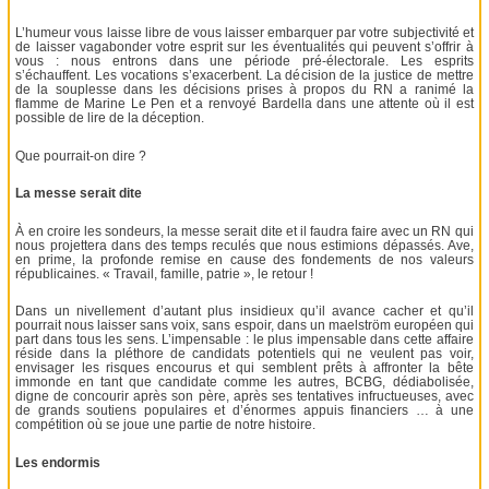
L’humeur vous laisse libre de vous laisser embarquer par votre subjectivité et
de laisser vagabonder votre esprit sur les éventualités qui peuvent s’offrir à
vous : nous entrons dans une période pré-électorale. Les esprits
s’échauffent. Les vocations s’exacerbent. La décision de la justice de mettre
de la souplesse dans les décisions prises à propos du RN a ranimé la
flamme de Marine Le Pen et a renvoyé Bardella dans une attente où il est
possible de lire de la déception.
Que pourrait-on dire ?
La messe serait dite
À en croire les sondeurs, la messe serait dite et il faudra faire avec un RN qui
nous projettera dans des temps reculés que nous estimions dépassés. Ave,
en prime, la profonde remise en cause des fondements de nos valeurs
républicaines. « Travail, famille, patrie », le retour !
Dans un nivellement d’autant plus insidieux qu’il avance cacher et qu’il
pourrait nous laisser sans voix, sans espoir, dans un maelström européen qui
part dans tous les sens. L’impensable : le plus impensable dans cette affaire
réside dans la pléthore de candidats potentiels qui ne veulent pas voir,
envisager les risques encourus et qui semblent prêts à affronter la bête
immonde en tant que candidate comme les autres, BCBG, dédiabolisée,
digne de concourir après son père, après ses tentatives infructueuses, avec
de grands soutiens populaires et d’énormes appuis financiers … à une
compétition où se joue une partie de notre histoire.
Les endormis