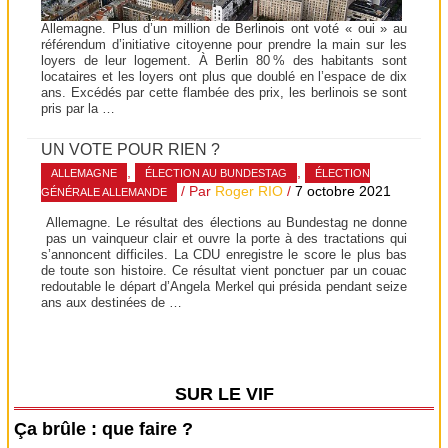
Allemagne. Plus d’un million de Berlinois ont voté « oui » au
référendum d’initiative citoyenne pour prendre la main sur les
loyers de leur logement. À Berlin 80 % des habitants sont
locataires et les loyers ont plus que doublé en l’espace de dix
ans. Excédés par cette flambée des prix, les berlinois se sont
pris par la …
UN VOTE POUR RIEN ?
,
,
ALLEMAGNE
ÉLECTION AU BUNDESTAG
ÉLECTION
/ Par
Roger RIO
/
7 octobre 2021
GÉNÉRALE ALLEMANDE
Allemagne. Le résultat des élections au Bundestag ne donne
pas un vainqueur clair et ouvre la porte à des tractations qui
s’annoncent difficiles. La CDU enregistre le score le plus bas
de toute son histoire. Ce résultat vient ponctuer par un couac
redoutable le départ d’Angela Merkel qui présida pendant seize
ans aux destinées de …
SUR LE VIF
Ça brûle : que faire ?