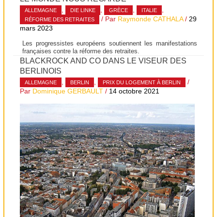
,
,
,
,
ALLEMAGNE
DIE LINKE
GRÈCE
ITALIE
/ Par
Raymonde CATHALA
/
29
RÉFORME DES RETRAITES
mars 2023
Les progressistes européens soutiennent les manifestations
françaises contre la réforme des retraites.
BLACKROCK AND CO DANS LE VISEUR DES
BERLINOIS
,
,
/
ALLEMAGNE
BERLIN
PRIX DU LOGEMENT À BERLIN
Par
Dominique GERBAULT
/
14 octobre 2021