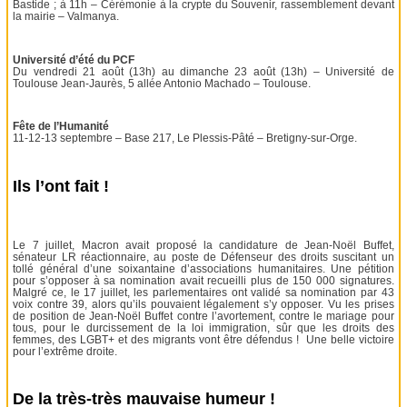
Bastide ; à 11h – Cérémonie à la crypte du Souvenir, rassemblement devant
la mairie – Valmanya.
Université d’été du PCF
Du vendredi 21 août (13h) au dimanche 23 août (13h) – Université de
Toulouse Jean-Jaurès, 5 allée Antonio Machado – Toulouse.
Fête de l’Humanité
11-12-13 septembre – Base 217, Le Plessis-Pâté – Bretigny-sur-Orge.
Ils l’ont fait !
Le 7 juillet, Macron avait proposé la candidature de Jean-Noël Buffet,
sénateur LR réactionnaire, au poste de Défenseur des droits suscitant un
tollé général d’une soixantaine d’associations humanitaires. Une pétition
pour s’opposer à sa nomination avait recueilli plus de 150 000 signatures.
Malgré ce, le 17 juillet, les parlementaires ont validé sa nomination par 43
voix contre 39, alors qu’ils pouvaient légalement s’y opposer. Vu les prises
de position de Jean-Noël Buffet contre l’avortement, contre le mariage pour
tous, pour le durcissement de la loi immigration, sûr que les droits des
femmes, des LGBT+ et des migrants vont être défendus ! Une belle victoire
pour l’extrême droite.
De la très-très mauvaise humeur !