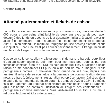
de fraternité et de paix qui avaient été attaquées ce soir du 14 juillet 2016.
Corinne Coquet
Attaché parlementaire et tickets de caisse…
Louis Aliot a été condamné à un an de prison avec sursis, une amende de 5
000 euros et une peine d’inéligibilité de deux ans avec sursis pour avoir
détourné des fonds européens de leur destination initiale, à savoir payer un
attaché parlementaire… qui n’a jamais été attaché parlementaire du député
Aliot ! Et bien entendu, le maire de Perpignan pousse des cris d’orfraie et crie
à l’injustice… car il ne s’est pas enrichi personnellement. Étrange façon de
nier le vol de l’argent des contribuables européens…
Car, selon cette conception « aliotesque », si demain, je barbote deux litres
d’eau au supermarché du coin, non pour moi mais pour donner, par ces
temps de canicule, à boire au SDF du coin de ma rue, il n’y aurait pas plus de
raison de me condamner ! Et puis, on a un peu de mal à imaginer l’édile
perpignanais comme un chevalier blanc quand on sait que, depuis des
années, il refuse de se soumettre à la demande de communication de ses
notes de frais (déplacements, restauration et représentation) réalisées dans
le cadre de son mandat de maire durant les années 2020 à 2024. Il a même
fallu un jugement du Tribunal administratif de Montpellier pour lui rappeler
qu’il est normal de contrôler l’utilisation de l’argent des contribuables …
perpignanais comme européens. Mais visiblement Louis Aliot a du mal à
retrouver factures et tickets de caisse…
R. G.