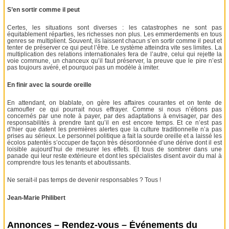
S’en sortir comme il peut
Certes, les situations sont diverses : les catastrophes ne sont pas
équitablement réparties, les richesses non plus. Les emmerdements en tous
genres se multiplient. Souvent, ils laissent chacun s’en sortir comme il peut et
tenter de préserver ce qui peut l’être. Le système atteindra vite ses limites. La
multiplication des relations internationales fera de l’autre, celui qui rejette la
voie commune, un chanceux qu’il faut préserver, la preuve que le pire n’est
pas toujours avéré, et pourquoi pas un modèle à imiter.
En finir avec la sourde oreille
En attendant, on blablate, on gère les affaires courantes et on tente de
camoufler ce qui pourrait nous effrayer. Comme si nous n’étions pas
concernés par une note à payer, par des adaptations à envisager, par des
responsabilités à prendre tant qu’il en est encore temps. Et ce n’est pas
d’hier que datent les premières alertes que la culture traditionnelle n’a pas
prises au sérieux. Le personnel politique a fait la sourde oreille et a laissé les
écolos patentés s’occuper de façon très désordonnée d’une dérive dont il est
loisible aujourd’hui de mesurer les effets. Et tous de sombrer dans une
panade qui leur reste extérieure et dont les spécialistes disent avoir du mal à
comprendre tous les tenants et aboutissants.
Ne serait-il pas temps de devenir responsables ? Tous !
Jean-Marie Philibert
Annonces – Rendez-vous – Événements du