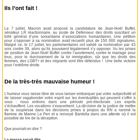
Ils l’ont fait !
Le 7 juillet, Macron avait proposé la candidature de Jean-Noël Buffet,
sénateur LR réactionnaire, au poste de Défenseur des droits suscitant un
tollé général d’une soixantaine d’associations humanitaires. Une pétition
pour s’opposer à sa nomination avait recueilli plus de 150 000 signatures.
Malgré ce, le 17 juillet, les parlementaires ont validé sa nomination par 43
voix contre 39, alors qu’ils pouvaient légalement s’y opposer. Vu les prises
de position de Jean-Noël Buffet contre l’avortement, contre le mariage pour
tous, pour le durcissement de la loi immigration, sûr que les droits des
femmes, des LGBT+ et des migrants vont être défendus ! Une belle victoire
pour l’extrême droite.
De la très-très mauvaise humeur !
L’humeur vous laisse libre de vous laisser embarquer par votre subjectivité et
de laisser vagabonder votre esprit sur les éventualités qui peuvent s’offrir à
vous : nous entrons dans une période pré-électorale. Les esprits
s’échauffent. Les vocations s’exacerbent. La décision de la justice de mettre
de la souplesse dans les décisions prises à propos du RN a ranimé la
flamme de Marine Le Pen et a renvoyé Bardella dans une attente où il est
possible de lire de la déception.
Que pourrait-on dire ?
La messe serait dite