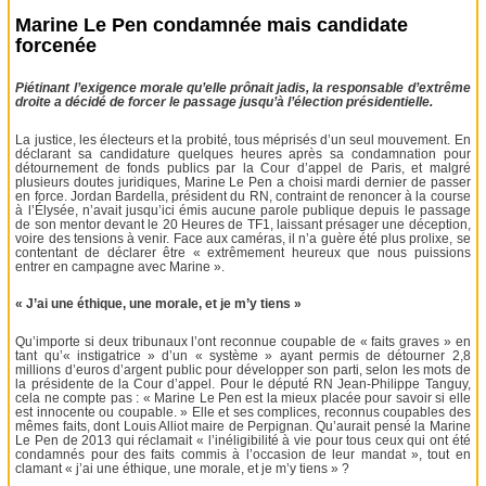
Marine Le Pen condamnée mais candidate
forcenée
Piétinant l’exigence morale qu’elle prônait jadis, la responsable d’extrême
droite a décidé de forcer le passage jusqu’à l’élection présidentielle.
La justice, les électeurs et la probité, tous méprisés d’un seul mouvement. En
déclarant sa candidature quelques heures après sa condamnation pour
détournement de fonds publics par la Cour d’appel de Paris, et malgré
plusieurs doutes juridiques, Marine Le Pen a choisi mardi dernier de passer
en force. Jordan Bardella, président du RN, contraint de renoncer à la course
à l’Élysée, n’avait jusqu’ici émis aucune parole publique depuis le passage
de son mentor devant le 20 Heures de TF1, laissant présager une déception,
voire des tensions à venir. Face aux caméras, il n’a guère été plus prolixe, se
contentant de déclarer être « extrêmement heureux que nous puissions
entrer en campagne avec Marine ».
« J’ai une éthique, une morale, et je m’y tiens »
Qu’importe si deux tribunaux l’ont reconnue coupable de « faits graves » en
tant qu’« instigatrice » d’un « système » ayant permis de détourner 2,8
millions d’euros d’argent public pour développer son parti, selon les mots de
la présidente de la Cour d’appel. Pour le député RN Jean-Philippe Tanguy,
cela ne compte pas : « Marine Le Pen est la mieux placée pour savoir si elle
est innocente ou coupable. » Elle et ses complices, reconnus coupables des
mêmes faits, dont Louis Alliot maire de Perpignan. Qu’aurait pensé la Marine
Le Pen de 2013 qui réclamait « l’inéligibilité à vie pour tous ceux qui ont été
condamnés pour des faits commis à l’occasion de leur mandat », tout en
clamant « j’ai une éthique, une morale, et je m’y tiens » ?