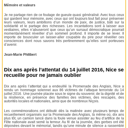
Mémoire et valeurs
Je ne partage rien de ce foutage de gueule quasi généralisé. Avec tous ceux
qui gardent leur mémoire, avec ceux qui ont toujours tout fait pour préserver
leurs valeurs, leurs ambitions d’un monde de paix, de justice, bâti sur la
solidarité et le partage des richesses. Les incantations sont à laisser aux
vestiaires, elles n’abuseront que ceux qu’un sursaut démocratique pourrait
momentanément réveiller d’un sommeil profond. Il importe de se lever. Il
importe de bousculer un laisser-aller coupable du pire pour réveiller ces
consciences dont nous savons très pertinemment qu’elles sont porteuses
d’avenir.
Jean-Marie Philibert
Dix ans après l’attentat du 14 juillet 2016, Nice se
recueille pour ne jamais oublier
Dix ans après l’attentat qui a endeuillé la Promenade des Anglais, Nice a
rendu un hommage solennel aux 86 victimes de l’attaque terroriste du 14
juillet 2016. Une journée placée sous le signe du souvenir, de la dignité et de
la résilience, en présence des familles des victimes, des rescapés, des
autorités locales et nationales, ainsi que de nombreux Niçois.
Les commémorations ont débuté dès la matinée avec plusieurs temps de
recueillement organisés sur la Promenade des Anglais, là même où, dix ans
plus tôt, un camion lancé dans la foule venue assister au feu d’artifice de la
Fête nationale avait semé la terreur. Au fil de la journée, des gerbes ont été
déposées devant le mémorial, tandis qu’une minute de silence a rassemblé