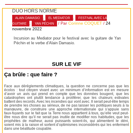
DUO HORS NORME
,
,
ALAIN DAMASIO
EL MEDIATOR
FESTIVAL AVEC LA
,
/ Par
Corinne COQUET
/
24
GUITARE
YAN PÉCHIN
novembre 2022
Incursion au Mediator pour le festival avec la guitare de Yan
Péchin et le verbe d’Alain Damasio.
SUR LE VIF
Ça brûle : que faire ?
Face aux dérèglements climatiques, la question ne concerne pas que les
écolos : tout citoyen vivant avec un minimum d’information est en mesure
d’avoir un avis qui prend en compte que les données bougent, que les
catastrophes ont plutôt tendance à proliférer, que les chaleurs estivales
battent des records. Avec les incendies qui vont avec. Il serait peut-être temps
de prendre les choses au sérieux, de ne pas laisser les politiques seuls à la
manœuvre, de construire une approche internationale qui s’appuie sans
faux-fuyants sur le fait que la Terre nous appartient à tous, qu’elle veut peut-
être nous dire qu’il ne serait pas inutile de modifier nos habitudes, que les
prophètes de malheur, aussi puissants soient-ils, qui alimentent le déni,
soient mis à la raison et sortent d’optimismes inconsidérés qui les enferment
dans une béatitude coupable.