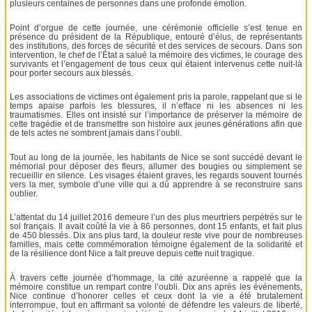
plusieurs centaines de personnes dans une profonde émotion.
Point d’orgue de cette journée, une cérémonie officielle s’est tenue en
présence du président de la République, entouré d’élus, de représentants
des institutions, des forces de sécurité et des services de secours. Dans son
intervention, le chef de l’État a salué la mémoire des victimes, le courage des
survivants et l’engagement de tous ceux qui étaient intervenus cette nuit-là
pour porter secours aux blessés.
Les associations de victimes ont également pris la parole, rappelant que si le
temps apaise parfois les blessures, il n’efface ni les absences ni les
traumatismes. Elles ont insisté sur l’importance de préserver la mémoire de
cette tragédie et de transmettre son histoire aux jeunes générations afin que
de tels actes ne sombrent jamais dans l’oubli.
Tout au long de la journée, les habitants de Nice se sont succédé devant le
mémorial pour déposer des fleurs, allumer des bougies ou simplement se
recueillir en silence. Les visages étaient graves, les regards souvent tournés
vers la mer, symbole d’une ville qui a dû apprendre à se reconstruire sans
oublier.
L’attentat du 14 juillet 2016 demeure l’un des plus meurtriers perpétrés sur le
sol français. Il avait coûté la vie à 86 personnes, dont 15 enfants, et fait plus
de 450 blessés. Dix ans plus tard, la douleur reste vive pour de nombreuses
familles, mais cette commémoration témoigne également de la solidarité et
de la résilience dont Nice a fait preuve depuis cette nuit tragique.
À travers cette journée d’hommage, la cité azuréenne a rappelé que la
mémoire constitue un rempart contre l’oubli. Dix ans après les événements,
Nice continue d’honorer celles et ceux dont la vie a été brutalement
interrompue, tout en affirmant sa volonté de défendre les valeurs de liberté,