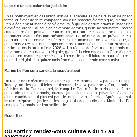
Le pari d’un lent calendrier judiciaire
En se pourvoyant en cassation, afin de suspendre sa peine d’un an de prison
ferme et éviter de faire campagne avec un bracelet électronique, Marine Le
Pen a également menti à ses électeurs, à qui elle assurait dans le magazine
d’extrême droite Causeur, en novembre dernier, qu’elle ne soumettrait pas sa
candidature à un pourvoi… Pour le RN , la Cour de cassation ne doit pas se
prononcer avant l’élection présidentielle. La défense de la prévenue était
pourtant bien heureuse de bénéficier d’un traitement de faveur lorsque, au
printemps 2025, la Cour d’appel de Paris a annoncé qu’elle ferait en sorte de
rendre sa décision « à l’été 2026 ». Un régime de faveur qui a permis à la
prévenue d’être à nouveau éligible, grâce à la clémence de la Cour d’appel,
mettant en avant le principe de « liberté de candidature » pour réduire la
peine d’inéligibilité à quinze mois ferme (ainsi que trente avec sursis).
Marine Le Pen sera candidate jusqu’au bout
Un retour de l’exécution provisoire est jugé « improbable » par Jean-Philippe
Tanguy, un des plus fidèles lieutenants de la « patronne » Car, depuis la
décision de la Cour d’appel, le camp Le Pen a fait le plein de confiance,
persuadé que, désormais, aucune juridiction n’osera priver les électeurs
d’une candidate, qui plus est peu de temps avant l’élection. Après avoir sali,
insulté, méprisé la justice et les magistrats depuis dix ans, Marine Le Pen
compte désormais sur leur sollicitude.
Roger Rio
Où sortir ? rendez-vous culturels du 17 au