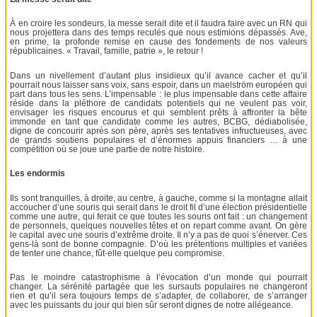
À en croire les sondeurs, la messe serait dite et il faudra faire avec un RN qui
nous projettera dans des temps reculés que nous estimions dépassés. Ave,
en prime, la profonde remise en cause des fondements de nos valeurs
républicaines. « Travail, famille, patrie », le retour !
Dans un nivellement d’autant plus insidieux qu’il avance cacher et qu’il
pourrait nous laisser sans voix, sans espoir, dans un maelström européen qui
part dans tous les sens. L’impensable : le plus impensable dans cette affaire
réside dans la pléthore de candidats potentiels qui ne veulent pas voir,
envisager les risques encourus et qui semblent prêts à affronter la bête
immonde en tant que candidate comme les autres, BCBG, dédiabolisée,
digne de concourir après son père, après ses tentatives infructueuses, avec
de grands soutiens populaires et d’énormes appuis financiers … à une
compétition où se joue une partie de notre histoire.
Les endormis
Ils sont tranquilles, à droite, au centre, à gauche, comme si la montagne allait
accoucher d’une souris qui serait dans le droit fil d’une élection présidentielle
comme une autre, qui ferait ce que toutes les souris ont fait : un changement
de personnels, quelques nouvelles têtes et on repart comme avant. On gère
le capital avec une souris d’extrême droite. Il n’y a pas de quoi s’énerver. Ces
gens-là sont de bonne compagnie. D’où les prétentions multiples et variées
de tenter une chance, fût-elle quelque peu compromise.
Pas le moindre catastrophisme à l’évocation d’un monde qui pourrait
changer. La sérénité partagée que les sursauts populaires ne changeront
rien et qu’il sera toujours temps de s’adapter, de collaborer, de s’arranger
avec les puissants du jour qui bien sûr seront dignes de notre allégeance.