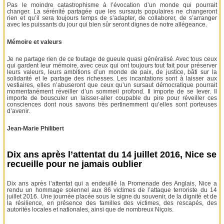
Pas le moindre catastrophisme à l’évocation d’un monde qui pourrait
changer. La sérénité partagée que les sursauts populaires ne changeront
rien et qu’il sera toujours temps de s’adapter, de collaborer, de s’arranger
avec les puissants du jour qui bien sûr seront dignes de notre allégeance.
Mémoire et valeurs
Je ne partage rien de ce foutage de gueule quasi généralisé. Avec tous ceux
qui gardent leur mémoire, avec ceux qui ont toujours tout fait pour préserver
leurs valeurs, leurs ambitions d’un monde de paix, de justice, bâti sur la
solidarité et le partage des richesses. Les incantations sont à laisser aux
vestiaires, elles n’abuseront que ceux qu’un sursaut démocratique pourrait
momentanément réveiller d’un sommeil profond. Il importe de se lever. Il
importe de bousculer un laisser-aller coupable du pire pour réveiller ces
consciences dont nous savons très pertinemment qu’elles sont porteuses
d’avenir.
Jean-Marie Philibert
Dix ans après l’attentat du 14 juillet 2016, Nice se
recueille pour ne jamais oublier
Dix ans après l’attentat qui a endeuillé la Promenade des Anglais, Nice a
rendu un hommage solennel aux 86 victimes de l’attaque terroriste du 14
juillet 2016. Une journée placée sous le signe du souvenir, de la dignité et de
la résilience, en présence des familles des victimes, des rescapés, des
autorités locales et nationales, ainsi que de nombreux Niçois.