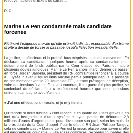
retrouver factures et tickets de caisse…
R. G.
Marine Le Pen condamnée mais candidate
forcenée
Piétinant l’exigence morale qu’elle prônait jadis, la responsable d’extrême
droite a décidé de forcer le passage jusqu’à l’élection présidentielle.
La justice, les électeurs et la probité, tous méprisés d’un seul mouvement. En
déclarant sa candidature quelques heures après sa condamnation pour
détournement de fonds publics par la Cour d’appel de Paris, et malgré
plusieurs doutes juridiques, Marine Le Pen a choisi mardi dernier de passer
en force. Jordan Bardella, président du RN, contraint de renoncer à la course
à l’Élysée, n’avait jusqu’ici émis aucune parole publique depuis le passage
de son mentor devant le 20 Heures de TF1, laissant présager une déception,
voire des tensions à venir. Face aux caméras, il n’a guère été plus prolixe, se
contentant de déclarer être « extrêmement heureux que nous puissions
entrer en campagne avec Marine ».
« J’ai une éthique, une morale, et je m’y tiens »
Qu’importe si deux tribunaux l’ont reconnue coupable de « faits graves » en
tant qu’« instigatrice » d’un « système » ayant permis de détourner 2,8
millions d’euros d’argent public pour développer son parti, selon les mots de
la présidente de la Cour d’appel. Pour le député RN Jean-Philippe Tanguy,
cela ne compte pas : « Marine Le Pen est la mieux placée pour savoir si elle
est innocente ou coupable. » Elle et ses complices, reconnus coupables des