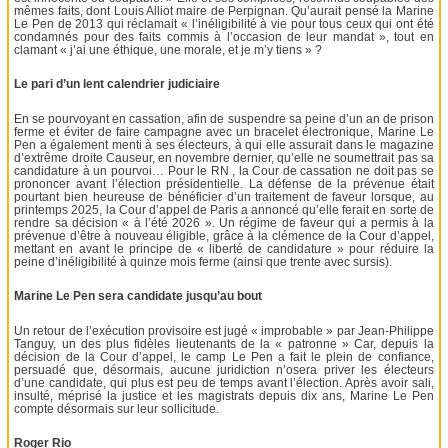
mêmes faits, dont Louis Alliot maire de Perpignan. Qu’aurait pensé la Marine
Le Pen de 2013 qui réclamait « l’inéligibilité à vie pour tous ceux qui ont été
condamnés pour des faits commis à l’occasion de leur mandat », tout en
clamant « j’ai une éthique, une morale, et je m’y tiens » ?
Le pari d’un lent calendrier judiciaire
En se pourvoyant en cassation, afin de suspendre sa peine d’un an de prison
ferme et éviter de faire campagne avec un bracelet électronique, Marine Le
Pen a également menti à ses électeurs, à qui elle assurait dans le magazine
d’extrême droite Causeur, en novembre dernier, qu’elle ne soumettrait pas sa
candidature à un pourvoi… Pour le RN , la Cour de cassation ne doit pas se
prononcer avant l’élection présidentielle. La défense de la prévenue était
pourtant bien heureuse de bénéficier d’un traitement de faveur lorsque, au
printemps 2025, la Cour d’appel de Paris a annoncé qu’elle ferait en sorte de
rendre sa décision « à l’été 2026 ». Un régime de faveur qui a permis à la
prévenue d’être à nouveau éligible, grâce à la clémence de la Cour d’appel,
mettant en avant le principe de « liberté de candidature » pour réduire la
peine d’inéligibilité à quinze mois ferme (ainsi que trente avec sursis).
Marine Le Pen sera candidate jusqu’au bout
Un retour de l’exécution provisoire est jugé « improbable » par Jean-Philippe
Tanguy, un des plus fidèles lieutenants de la « patronne » Car, depuis la
décision de la Cour d’appel, le camp Le Pen a fait le plein de confiance,
persuadé que, désormais, aucune juridiction n’osera priver les électeurs
d’une candidate, qui plus est peu de temps avant l’élection. Après avoir sali,
insulté, méprisé la justice et les magistrats depuis dix ans, Marine Le Pen
compte désormais sur leur sollicitude.
Roger Rio