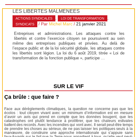
LES LIBERTÉS MALMENÉES
,
,
ACTIONS SYNDICALES
LOI DE TRANSFORMATION
/ Par
Michel Marc
/
21 janvier 2021
SYNDICATS
Entreprises et administrations. Les attaques contre les
libertés et contre l’exercice citoyen se poursuivent au sein
même des entreprises publiques et privées. Au delà de
l’espace public et de la loi sécurité globale, les attaques contre
les libertés sont légion. La loi du 6 août 2019, titrée « Loi de
transformation de la fonction publique », participe …
SUR LE VIF
Ça brûle : que faire ?
Face aux dérèglements climatiques, la question ne concerne pas que les
écolos : tout citoyen vivant avec un minimum d’information est en mesure
d’avoir un avis qui prend en compte que les données bougent, que les
catastrophes ont plutôt tendance à proliférer, que les chaleurs estivales
battent des records. Avec les incendies qui vont avec. Il serait peut-être temps
de prendre les choses au sérieux, de ne pas laisser les politiques seuls à la
manœuvre, de construire une approche internationale qui s’appuie sans
faux-fuyants sur le fait que la Terre nous appartient à tous, qu’elle veut peut-