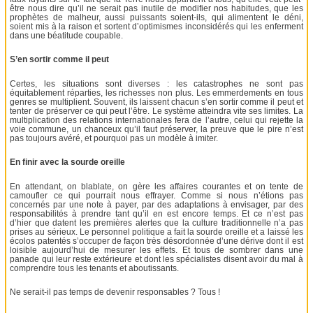
être nous dire qu’il ne serait pas inutile de modifier nos habitudes, que les
prophètes de malheur, aussi puissants soient-ils, qui alimentent le déni,
soient mis à la raison et sortent d’optimismes inconsidérés qui les enferment
dans une béatitude coupable.
S’en sortir comme il peut
Certes, les situations sont diverses : les catastrophes ne sont pas
équitablement réparties, les richesses non plus. Les emmerdements en tous
genres se multiplient. Souvent, ils laissent chacun s’en sortir comme il peut et
tenter de préserver ce qui peut l’être. Le système atteindra vite ses limites. La
multiplication des relations internationales fera de l’autre, celui qui rejette la
voie commune, un chanceux qu’il faut préserver, la preuve que le pire n’est
pas toujours avéré, et pourquoi pas un modèle à imiter.
En finir avec la sourde oreille
En attendant, on blablate, on gère les affaires courantes et on tente de
camoufler ce qui pourrait nous effrayer. Comme si nous n’étions pas
concernés par une note à payer, par des adaptations à envisager, par des
responsabilités à prendre tant qu’il en est encore temps. Et ce n’est pas
d’hier que datent les premières alertes que la culture traditionnelle n’a pas
prises au sérieux. Le personnel politique a fait la sourde oreille et a laissé les
écolos patentés s’occuper de façon très désordonnée d’une dérive dont il est
loisible aujourd’hui de mesurer les effets. Et tous de sombrer dans une
panade qui leur reste extérieure et dont les spécialistes disent avoir du mal à
comprendre tous les tenants et aboutissants.
Ne serait-il pas temps de devenir responsables ? Tous !