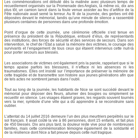
Les commémorations ont débuté dès la matinée avec plusieurs temps de
recueillement organisés sur la Promenade des Anglais, là même où, dix ans
plus tôt, un camion lancé dans la foule venue assister au feu d’artifice de la
Fête nationale avait semé la terreur. Au fil de la journée, des gerbes ont été
déposées devant le mémorial, tandis qu’une minute de silence a rassemblé
plusieurs centaines de personnes dans une profonde émotion.
Point d’orgue de cette journée, une cérémonie officielle s’est tenue en
présence du président de la République, entouré d’élus, de représentants
des institutions, des forces de sécurité et des services de secours. Dans son
intervention, le chef de l’État a salué la mémoire des victimes, le courage des
survivants et l’engagement de tous ceux qui étaient intervenus cette nuit-là
pour porter secours aux blessés.
Les associations de victimes ont également pris la parole, rappelant que si le
temps apaise parfois les blessures, il n’efface ni les absences ni les
traumatismes. Elles ont insisté sur l’importance de préserver la mémoire de
cette tragédie et de transmettre son histoire aux jeunes générations afin que
de tels actes ne sombrent jamais dans l’oubli.
Tout au long de la journée, les habitants de Nice se sont succédé devant le
mémorial pour déposer des fleurs, allumer des bougies ou simplement se
recueillir en silence. Les visages étaient graves, les regards souvent tournés
vers la mer, symbole d’une ville qui a dû apprendre à se reconstruire sans
oublier.
L’attentat du 14 juillet 2016 demeure l’un des plus meurtriers perpétrés sur le
sol français. Il avait coûté la vie à 86 personnes, dont 15 enfants, et fait plus
de 450 blessés. Dix ans plus tard, la douleur reste vive pour de nombreuses
familles, mais cette commémoration témoigne également de la solidarité et
de la résilience dont Nice a fait preuve depuis cette nuit tragique.