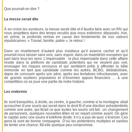
Que pourrait-on dire ?
La messe serait dite
À en croire les sondeurs, la messe serait dite et il faudra faire avec un RN qui
nous projettera dans des temps reculés que nous estimions dépassés. Ave,
en prime, la profonde remise en cause des fondements de nos valeurs
républicaines. « Travail, famille, patrie », le retour !
Dans un nivellement d’autant plus insidieux qu’il avance cacher et qu’il
pourrait nous laisser sans voix, sans espoir, dans un maelström européen qui
part dans tous les sens. L’impensable : le plus impensable dans cette affaire
réside dans la pléthore de candidats potentiels qui ne veulent pas voir,
envisager les risques encourus et qui semblent prêts à affronter la bête
immonde en tant que candidate comme les autres, BCBG, dédiabolisée,
digne de concourir après son père, après ses tentatives infructueuses, avec
de grands soutiens populaires et d’énormes appuis financiers … à une
compétition où se joue une partie de notre histoire.
Les endormis
Ils sont tranquilles, à droite, au centre, à gauche, comme si la montagne allait
accoucher d’une souris qui serait dans le droit fil d’une élection présidentielle
comme une autre, qui ferait ce que toutes les souris ont fait : un changement
de personnels, quelques nouvelles têtes et on repart comme avant. On gère
le capital avec une souris d’extrême droite. Il n’y a pas de quoi s’énerver. Ces
gens-là sont de bonne compagnie. D’où les prétentions multiples et variées
de tenter une chance, fût-elle quelque peu compromise.