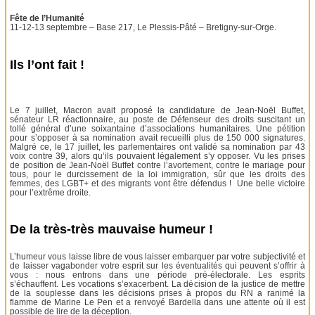
Fête de l’Humanité
11-12-13 septembre – Base 217, Le Plessis-Pâté – Bretigny-sur-Orge.
Ils l’ont fait !
Le 7 juillet, Macron avait proposé la candidature de Jean-Noël Buffet,
sénateur LR réactionnaire, au poste de Défenseur des droits suscitant un
tollé général d’une soixantaine d’associations humanitaires. Une pétition
pour s’opposer à sa nomination avait recueilli plus de 150 000 signatures.
Malgré ce, le 17 juillet, les parlementaires ont validé sa nomination par 43
voix contre 39, alors qu’ils pouvaient légalement s’y opposer. Vu les prises
de position de Jean-Noël Buffet contre l’avortement, contre le mariage pour
tous, pour le durcissement de la loi immigration, sûr que les droits des
femmes, des LGBT+ et des migrants vont être défendus ! Une belle victoire
pour l’extrême droite.
De la très-très mauvaise humeur !
L’humeur vous laisse libre de vous laisser embarquer par votre subjectivité et
de laisser vagabonder votre esprit sur les éventualités qui peuvent s’offrir à
vous : nous entrons dans une période pré-électorale. Les esprits
s’échauffent. Les vocations s’exacerbent. La décision de la justice de mettre
de la souplesse dans les décisions prises à propos du RN a ranimé la
flamme de Marine Le Pen et a renvoyé Bardella dans une attente où il est
possible de lire de la déception.