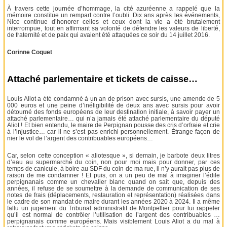
À travers cette journée d’hommage, la cité azuréenne a rappelé que la
mémoire constitue un rempart contre l’oubli. Dix ans après les événements,
Nice continue d’honorer celles et ceux dont la vie a été brutalement
interrompue, tout en affirmant sa volonté de défendre les valeurs de liberté,
de fraternité et de paix qui avaient été attaquées ce soir du 14 juillet 2016.
Corinne Coquet
Attaché parlementaire et tickets de caisse…
Louis Aliot a été condamné à un an de prison avec sursis, une amende de 5
000 euros et une peine d’inéligibilité de deux ans avec sursis pour avoir
détourné des fonds européens de leur destination initiale, à savoir payer un
attaché parlementaire… qui n’a jamais été attaché parlementaire du député
Aliot ! Et bien entendu, le maire de Perpignan pousse des cris d’orfraie et crie
à l’injustice… car il ne s’est pas enrichi personnellement. Étrange façon de
nier le vol de l’argent des contribuables européens…
Car, selon cette conception « aliotesque », si demain, je barbote deux litres
d’eau au supermarché du coin, non pour moi mais pour donner, par ces
temps de canicule, à boire au SDF du coin de ma rue, il n’y aurait pas plus de
raison de me condamner ! Et puis, on a un peu de mal à imaginer l’édile
perpignanais comme un chevalier blanc quand on sait que, depuis des
années, il refuse de se soumettre à la demande de communication de ses
notes de frais (déplacements, restauration et représentation) réalisées dans
le cadre de son mandat de maire durant les années 2020 à 2024. Il a même
fallu un jugement du Tribunal administratif de Montpellier pour lui rappeler
qu’il est normal de contrôler l’utilisation de l’argent des contribuables …
perpignanais comme européens. Mais visiblement Louis Aliot a du mal à