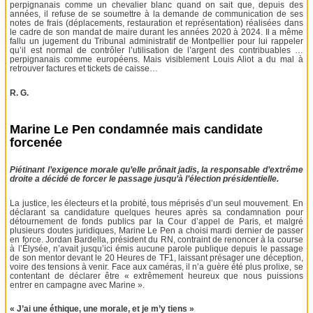
perpignanais comme un chevalier blanc quand on sait que, depuis des
années, il refuse de se soumettre à la demande de communication de ses
notes de frais (déplacements, restauration et représentation) réalisées dans
le cadre de son mandat de maire durant les années 2020 à 2024. Il a même
fallu un jugement du Tribunal administratif de Montpellier pour lui rappeler
qu’il est normal de contrôler l’utilisation de l’argent des contribuables …
perpignanais comme européens. Mais visiblement Louis Aliot a du mal à
retrouver factures et tickets de caisse…
R. G.
Marine Le Pen condamnée mais candidate
forcenée
Piétinant l’exigence morale qu’elle prônait jadis, la responsable d’extrême
droite a décidé de forcer le passage jusqu’à l’élection présidentielle.
La justice, les électeurs et la probité, tous méprisés d’un seul mouvement. En
déclarant sa candidature quelques heures après sa condamnation pour
détournement de fonds publics par la Cour d’appel de Paris, et malgré
plusieurs doutes juridiques, Marine Le Pen a choisi mardi dernier de passer
en force. Jordan Bardella, président du RN, contraint de renoncer à la course
à l’Élysée, n’avait jusqu’ici émis aucune parole publique depuis le passage
de son mentor devant le 20 Heures de TF1, laissant présager une déception,
voire des tensions à venir. Face aux caméras, il n’a guère été plus prolixe, se
contentant de déclarer être « extrêmement heureux que nous puissions
entrer en campagne avec Marine ».
« J’ai une éthique, une morale, et je m’y tiens »