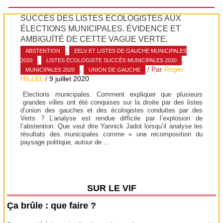
SUCCÈS DES LISTES ÉCOLOGISTES AUX
ÉLECTIONS MUNICIPALES. ÉVIDENCE ET
AMBIGUÏTÉ DE CETTE VAGUE VERTE.
,
ABSTENTION
EELV ET LISTES DE GAUCHE MUNICIPALES
,
,
2020
LISTES ÉCOLOGISTE SUCCÈS MUNICIPALES 2020
,
/ Par
Roger
MUNICIPALES 2020
UNION DE GAUCHE
HILLEL
/
9 juillet 2020
Elections municipales. Comment expliquer que plusieurs
grandes villes ont été conquises sur la droite par des listes
d’union des gauches et des écologistes conduites par des
Verts ? L’analyse est rendue difficile par l’explosion de
l’abstention. Que veut dire Yannick Jadot lorsqu’il analyse les
résultats des municipales comme « une recomposition du
paysage politique, autour de …
SUR LE VIF
Ça brûle : que faire ?