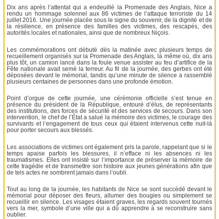
Dix ans après l’attentat qui a endeuillé la Promenade des Anglais, Nice a
rendu un hommage solennel aux 86 victimes de l’attaque terroriste du 14
juillet 2016. Une journée placée sous le signe du souvenir, de la dignité et de
la résilience, en présence des familles des victimes, des rescapés, des
autorités locales et nationales, ainsi que de nombreux Niçois.
Les commémorations ont débuté dès la matinée avec plusieurs temps de
recueillement organisés sur la Promenade des Anglais, là même où, dix ans
plus tôt, un camion lancé dans la foule venue assister au feu d’artifice de la
Fête nationale avait semé la terreur. Au fil de la journée, des gerbes ont été
déposées devant le mémorial, tandis qu’une minute de silence a rassemblé
plusieurs centaines de personnes dans une profonde émotion.
Point d’orgue de cette journée, une cérémonie officielle s’est tenue en
présence du président de la République, entouré d’élus, de représentants
des institutions, des forces de sécurité et des services de secours. Dans son
intervention, le chef de l’État a salué la mémoire des victimes, le courage des
survivants et l’engagement de tous ceux qui étaient intervenus cette nuit-là
pour porter secours aux blessés.
Les associations de victimes ont également pris la parole, rappelant que si le
temps apaise parfois les blessures, il n’efface ni les absences ni les
traumatismes. Elles ont insisté sur l’importance de préserver la mémoire de
cette tragédie et de transmettre son histoire aux jeunes générations afin que
de tels actes ne sombrent jamais dans l’oubli.
Tout au long de la journée, les habitants de Nice se sont succédé devant le
mémorial pour déposer des fleurs, allumer des bougies ou simplement se
recueillir en silence. Les visages étaient graves, les regards souvent tournés
vers la mer, symbole d’une ville qui a dû apprendre à se reconstruire sans
oublier.