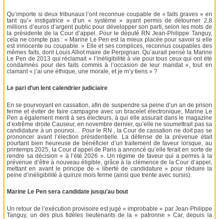
Qu’importe si deux tribunaux l’ont reconnue coupable de « faits graves » en
tant qu’« instigatrice » d’un « système » ayant permis de détourner 2,8
millions d’euros d’argent public pour développer son parti, selon les mots de
la présidente de la Cour d’appel. Pour le député RN Jean-Philippe Tanguy,
cela ne compte pas : « Marine Le Pen est la mieux placée pour savoir si elle
est innocente ou coupable. » Elle et ses complices, reconnus coupables des
mêmes faits, dont Louis Alliot maire de Perpignan. Qu’aurait pensé la Marine
Le Pen de 2013 qui réclamait « l’inéligibilité à vie pour tous ceux qui ont été
condamnés pour des faits commis à l’occasion de leur mandat », tout en
clamant « j’ai une éthique, une morale, et je m’y tiens » ?
Le pari d’un lent calendrier judiciaire
En se pourvoyant en cassation, afin de suspendre sa peine d’un an de prison
ferme et éviter de faire campagne avec un bracelet électronique, Marine Le
Pen a également menti à ses électeurs, à qui elle assurait dans le magazine
d’extrême droite Causeur, en novembre dernier, qu’elle ne soumettrait pas sa
candidature à un pourvoi… Pour le RN , la Cour de cassation ne doit pas se
prononcer avant l’élection présidentielle. La défense de la prévenue était
pourtant bien heureuse de bénéficier d’un traitement de faveur lorsque, au
printemps 2025, la Cour d’appel de Paris a annoncé qu’elle ferait en sorte de
rendre sa décision « à l’été 2026 ». Un régime de faveur qui a permis à la
prévenue d’être à nouveau éligible, grâce à la clémence de la Cour d’appel,
mettant en avant le principe de « liberté de candidature » pour réduire la
peine d’inéligibilité à quinze mois ferme (ainsi que trente avec sursis).
Marine Le Pen sera candidate jusqu’au bout
Un retour de l’exécution provisoire est jugé « improbable » par Jean-Philippe
Tanguy, un des plus fidèles lieutenants de la « patronne » Car, depuis la