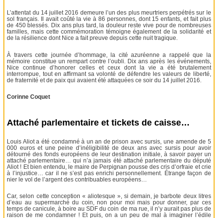
L’attentat du 14 juillet 2016 demeure l’un des plus meurtriers perpétrés sur le
sol français. Il avait coûté la vie à 86 personnes, dont 15 enfants, et fait plus
de 450 blessés. Dix ans plus tard, la douleur reste vive pour de nombreuses
familles, mais cette commémoration témoigne également de la solidarité et
de la résilience dont Nice a fait preuve depuis cette nuit tragique.
À travers cette journée d’hommage, la cité azuréenne a rappelé que la
mémoire constitue un rempart contre l’oubli. Dix ans après les événements,
Nice continue d’honorer celles et ceux dont la vie a été brutalement
interrompue, tout en affirmant sa volonté de défendre les valeurs de liberté,
de fraternité et de paix qui avaient été attaquées ce soir du 14 juillet 2016.
Corinne Coquet
Attaché parlementaire et tickets de caisse…
Louis Aliot a été condamné à un an de prison avec sursis, une amende de 5
000 euros et une peine d’inéligibilité de deux ans avec sursis pour avoir
détourné des fonds européens de leur destination initiale, à savoir payer un
attaché parlementaire… qui n’a jamais été attaché parlementaire du député
Aliot ! Et bien entendu, le maire de Perpignan pousse des cris d’orfraie et crie
à l’injustice… car il ne s’est pas enrichi personnellement. Étrange façon de
nier le vol de l’argent des contribuables européens…
Car, selon cette conception « aliotesque », si demain, je barbote deux litres
d’eau au supermarché du coin, non pour moi mais pour donner, par ces
temps de canicule, à boire au SDF du coin de ma rue, il n’y aurait pas plus de
raison de me condamner ! Et puis, on a un peu de mal à imaginer l’édile