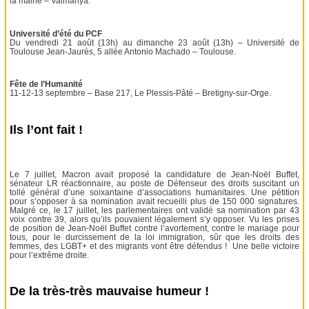
la mairie – Valmanya.
Université d’été du PCF
Du vendredi 21 août (13h) au dimanche 23 août (13h) – Université de
Toulouse Jean-Jaurès, 5 allée Antonio Machado – Toulouse.
Fête de l’Humanité
11-12-13 septembre – Base 217, Le Plessis-Pâté – Bretigny-sur-Orge.
Ils l’ont fait !
Le 7 juillet, Macron avait proposé la candidature de Jean-Noël Buffet,
sénateur LR réactionnaire, au poste de Défenseur des droits suscitant un
tollé général d’une soixantaine d’associations humanitaires. Une pétition
pour s’opposer à sa nomination avait recueilli plus de 150 000 signatures.
Malgré ce, le 17 juillet, les parlementaires ont validé sa nomination par 43
voix contre 39, alors qu’ils pouvaient légalement s’y opposer. Vu les prises
de position de Jean-Noël Buffet contre l’avortement, contre le mariage pour
tous, pour le durcissement de la loi immigration, sûr que les droits des
femmes, des LGBT+ et des migrants vont être défendus ! Une belle victoire
pour l’extrême droite.
De la très-très mauvaise humeur !