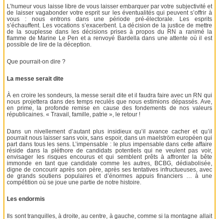
L’humeur vous laisse libre de vous laisser embarquer par votre subjectivité et
de laisser vagabonder votre esprit sur les éventualités qui peuvent s’offrir à
vous : nous entrons dans une période pré-électorale. Les esprits
s’échauffent. Les vocations s’exacerbent. La décision de la justice de mettre
de la souplesse dans les décisions prises à propos du RN a ranimé la
flamme de Marine Le Pen et a renvoyé Bardella dans une attente où il est
possible de lire de la déception.
Que pourrait-on dire ?
La messe serait dite
À en croire les sondeurs, la messe serait dite et il faudra faire avec un RN qui
nous projettera dans des temps reculés que nous estimions dépassés. Ave,
en prime, la profonde remise en cause des fondements de nos valeurs
républicaines. « Travail, famille, patrie », le retour !
Dans un nivellement d’autant plus insidieux qu’il avance cacher et qu’il
pourrait nous laisser sans voix, sans espoir, dans un maelström européen qui
part dans tous les sens. L’impensable : le plus impensable dans cette affaire
réside dans la pléthore de candidats potentiels qui ne veulent pas voir,
envisager les risques encourus et qui semblent prêts à affronter la bête
immonde en tant que candidate comme les autres, BCBG, dédiabolisée,
digne de concourir après son père, après ses tentatives infructueuses, avec
de grands soutiens populaires et d’énormes appuis financiers … à une
compétition où se joue une partie de notre histoire.
Les endormis
Ils sont tranquilles, à droite, au centre, à gauche, comme si la montagne allait