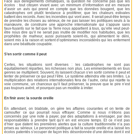
Face aux dérèglements climatiques, la question ne concerne pas que les
écolos : tout citoyen vivant avec un minimum d’information est en mesure
d’avoir un avis qui prend en compte que les données bougent, que les
catastrophes ont plutôt tendance à proliférer, que les chaleurs estivales
battent des records. Avec les incendies qui vont avec. Il serait peut-être temps
de prendre les choses au sérieux, de ne pas laisser les politiques seuls à la
manœuvre, de construire une approche internationale qui s’appuie sans
faux-fuyants sur le fait que la Terre nous appartient à tous, qu’elle veut peut-
être nous dire qu’il ne serait pas inutile de modifier nos habitudes, que les
prophètes de malheur, aussi puissants soient-ils, qui alimentent le déni,
soient mis à la raison et sortent d’optimismes inconsidérés qui les enferment
dans une béatitude coupable.
S’en sortir comme il peut
Certes, les situations sont diverses : les catastrophes ne sont pas
équitablement réparties, les richesses non plus. Les emmerdements en tous
genres se multiplient. Souvent, ils laissent chacun s’en sortir comme il peut et
tenter de préserver ce qui peut l’être. Le système atteindra vite ses limites. La
multiplication des relations internationales fera de l’autre, celui qui rejette la
voie commune, un chanceux qu’il faut préserver, la preuve que le pire n’est
pas toujours avéré, et pourquoi pas un modèle à imiter.
En finir avec la sourde oreille
En attendant, on blablate, on gère les affaires courantes et on tente de
camoufler ce qui pourrait nous effrayer. Comme si nous n’étions pas
concernés par une note à payer, par des adaptations à envisager, par des
responsabilités à prendre tant qu’il en est encore temps. Et ce n’est pas
d’hier que datent les premières alertes que la culture traditionnelle n’a pas
prises au sérieux. Le personnel politique a fait la sourde oreille et a laissé les
écolos patentés s’occuper de façon très désordonnée d’une dérive dont il est