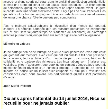
accoucher d’une souris qui serait dans le droit fil d’une élection présidentielle
comme une autre, qui ferait ce que toutes les souris ont fait : un changement
de personnels, quelques nouvelles têtes et on repart comme avant. On gère
le capital avec une souris d’extrême droite. Il n’y a pas de quoi s’énerver. Ces
gens-là sont de bonne compagnie. D’où les prétentions multiples et variées
de tenter une chance, fût-elle quelque peu compromise.
Pas le moindre catastrophisme à l’évocation d’un monde qui pourrait
changer. La sérénité partagée que les sursauts populaires ne changeront
rien et qu’il sera toujours temps de s’adapter, de collaborer, de s’arranger
avec les puissants du jour qui bien sûr seront dignes de notre allégeance.
Mémoire et valeurs
Je ne partage rien de ce foutage de gueule quasi généralisé. Avec tous ceux
qui gardent leur mémoire, avec ceux qui ont toujours tout fait pour préserver
leurs valeurs, leurs ambitions d’un monde de paix, de justice, bâti sur la
solidarité et le partage des richesses. Les incantations sont à laisser aux
vestiaires, elles n’abuseront que ceux qu’un sursaut démocratique pourrait
momentanément réveiller d’un sommeil profond. Il importe de se lever. Il
importe de bousculer un laisser-aller coupable du pire pour réveiller ces
consciences dont nous savons très pertinemment qu’elles sont porteuses
d’avenir.
Jean-Marie Philibert
Dix ans après l’attentat du 14 juillet 2016, Nice se
recueille pour ne jamais oublier