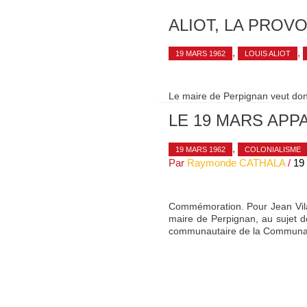
ALIOT, LA PROV
,
,
19 MARS 1962
LOUIS ALIOT
Le maire de Perpignan veut donn
LE 19 MARS APPA
,
19 MARS 1962
COLONIALISME
Par
Raymonde CATHALA
/
19
Commémoration. Pour Jean Vila, 
maire de Perpignan, au sujet d
communautaire de la Communaut