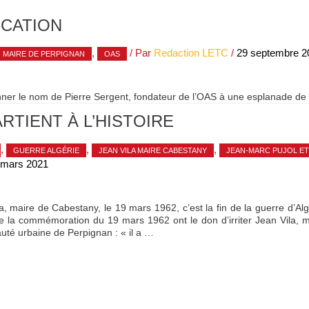
OCATION
,
/ Par
Redaction LETC
/
29 septembre 2
MAIRE DE PERPIGNAN
OAS
er le nom de Pierre Sergent, fondateur de l’OAS à une esplanade de la 
RTIENT À L’HISTOIRE
,
,
,
GUERRE ALGÉRIE
JEAN VILA MAIRE CABESTANY
JEAN-MARC PUJOL ET 
 mars 2021
maire de Cabestany, le 19 mars 1962, c’est la fin de la guerre d’Alg
e la commémoration du 19 mars 1962 ont le don d’irriter Jean Vila, m
é urbaine de Perpignan : « il a …