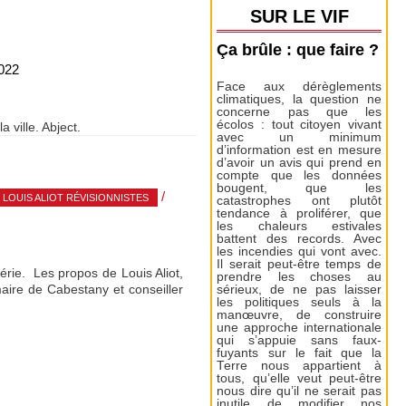
SUR LE VIF
Ça brûle : que faire ?
022
Face aux dérèglements
climatiques, la question ne
concerne pas que les
écolos : tout citoyen vivant
ville. Abject.
avec un minimum
d’information est en mesure
d’avoir un avis qui prend en
compte que les données
bougent, que les
/
LOUIS ALIOT RÉVISIONNISTES
catastrophes ont plutôt
tendance à proliférer, que
les chaleurs estivales
battent des records. Avec
les incendies qui vont avec.
Il serait peut-être temps de
érie. Les propos de Louis Aliot,
prendre les choses au
aire de Cabestany et conseiller
sérieux, de ne pas laisser
les politiques seuls à la
manœuvre, de construire
une approche internationale
qui s’appuie sans faux-
fuyants sur le fait que la
Terre nous appartient à
tous, qu’elle veut peut-être
nous dire qu’il ne serait pas
inutile de modifier nos