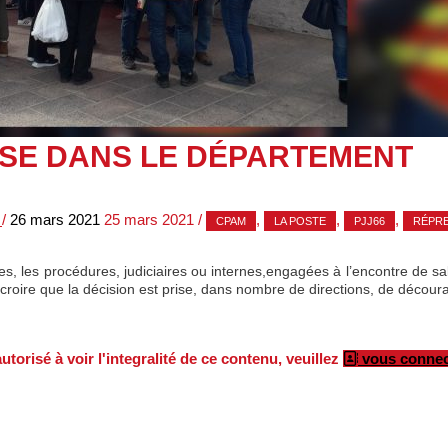
SSE DANS LE DÉPARTEMENT
/
26 mars 2021
25 mars 2021
/
,
,
,
CPAM
LA POSTE
PJJ66
RÉPRE
 les procédures, judiciaires ou internes,engagées à l’encontre de salar
 à croire que la décision est prise, dans nombre de directions, de découra
torisé à voir l'integralité de ce contenu, veuillez
vous connec