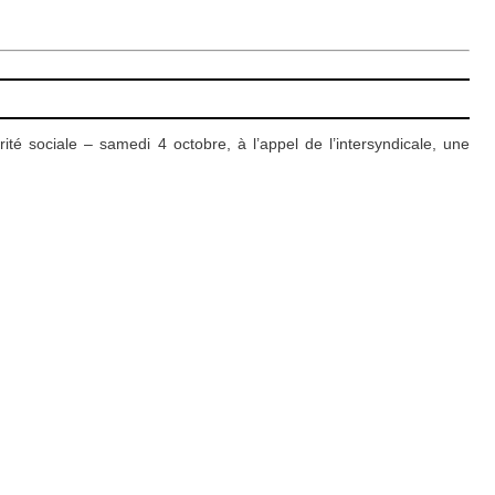
ité sociale – samedi 4 octobre, à l’appel de l’intersyndicale, une
à venir.
…
et appelé à surseoir les arrêtés de déplacement administratif des