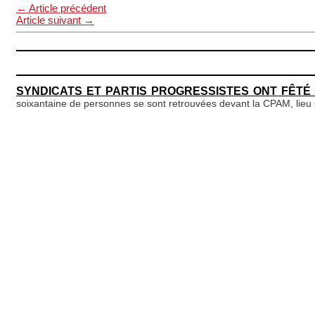
←
Article précédent
Article suivant
→
SYNDICATS ET PARTIS PROGRESSISTES ONT FÊTÉ 
soixantaine de personnes se sont retrouvées devant la CPAM, lieu s
PHARMACIES ET CPAM
Une lectrice attentive nous a fait par
TRÊVE DES GUÉRISSEURS
Les médecins grognent contre les
MINISTÈRE ET DIRECTION S’ACHARNENT !
Les tribuna
personnels PJJ 66. Les éducateurs de l’unité éducative d’héberg