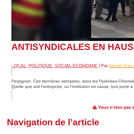
ANTISYNDICALES EN HAU
LOCAL
,
POLITIQUE
,
SOCIAL-ECONOMIE
/ Par
Michel Marc
Perpignan. Ces dernières semaines, dans les Pyrénées-Orientales,
Quelle que soit l’entreprise, ou l’institution en cause, tout porte
Vous n'etes pas au
Navigation de l’article