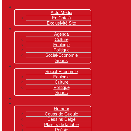
Actu Media
En Català
Exclusivité Site
Agenda
Culture
Ecologie
Politique
Social-Economie
Sports
Social-Economie
Ecologie
Culture
Politique
Sports
Humeur
Coups de Gueule
Dessins Delgé
Plaisirs de la table
Poésie