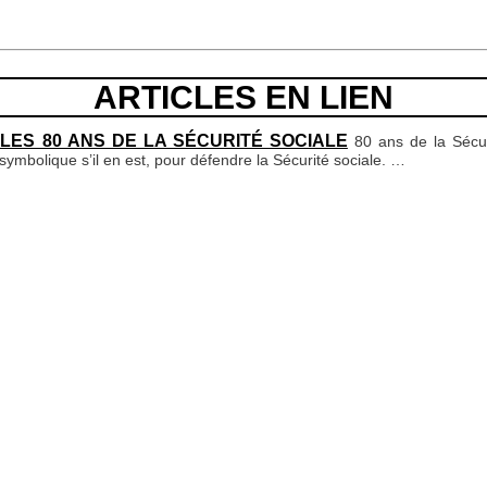
ARTICLES EN LIEN
LES 80 ANS DE LA SÉCURITÉ SOCIALE
80 ans de la Sécur
ymbolique s’il en est, pour défendre la Sécurité sociale.
…
venir sa vive réaction, suite au licenciement de Salima. Extraits.
…
 propositions de revalorisation des tarifs médicaux pour les cinq ans 
ux administratifs de Nîmes et de Toulouse ont contesté les mesures 
ement collectif (UEHC) de Perpignan…
…