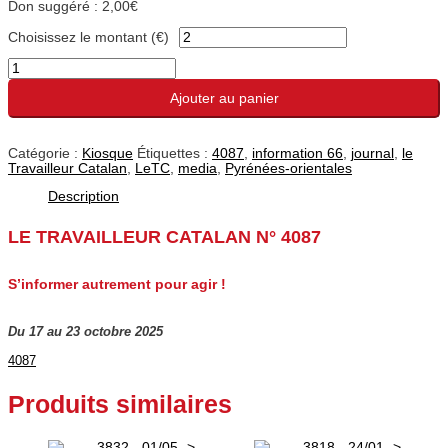
Don suggéré :
2,00
€
Choisissez le montant (€)
Ajouter au panier
Catégorie :
Kiosque
Étiquettes :
4087
,
information 66
,
journal
,
le
Travailleur Catalan
,
LeTC
,
media
,
Pyrénées-orientales
Description
LE TRAVAILLEUR CATALAN N° 4087
S’informer autrement pour agir !
Du 17 au 23 octobre 2025
4087
Produits similaires