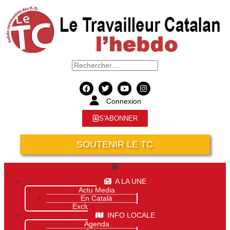
Connexion
S'ABONNER
SOUTENIR LE TC
A LA UNE
Actu Media
En Català
Exclusivité Site
INFO LOCALE
Agenda