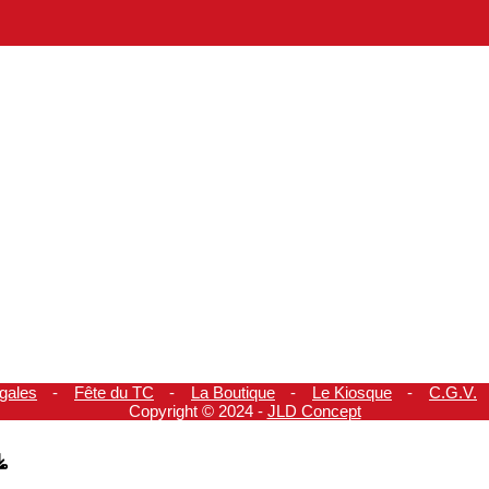
gales
Fête du TC
La Boutique
Le Kiosque
C.G.V.
Copyright © 2024 -
JLD Concept