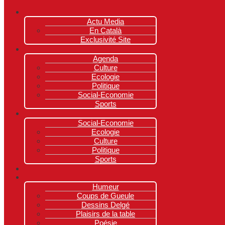
Actu Media
En Català
Exclusivité Site
Agenda
Culture
Ecologie
Politique
Social-Economie
Sports
Social-Economie
Ecologie
Culture
Politique
Sports
Humeur
Coups de Gueule
Dessins Delgé
Plaisirs de la table
Poésie