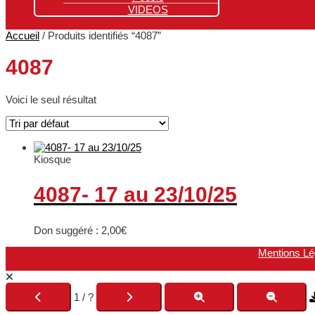
VIDEOS
Accueil
/ Produits identifiés “4087”
4087
Voici le seul résultat
Kiosque
4087- 17 au 23/10/25
Don suggéré :
2,00
€
Mentions Lé
1 / ?