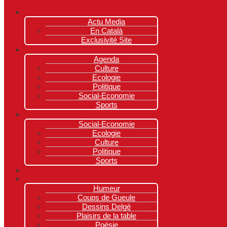
Actu Media
En Català
Exclusivité Site
Agenda
Culture
Ecologie
Politique
Social-Economie
Sports
Social-Economie
Ecologie
Culture
Politique
Sports
Humeur
Coups de Gueule
Dessins Delgé
Plaisirs de la table
Poésie