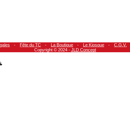
gales
Fête du TC
La Boutique
Le Kiosque
C.G.V.
Copyright © 2024 -
JLD Concept