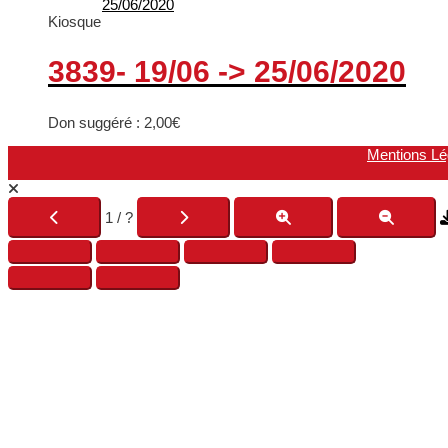
Kiosque
3839- 19/06 -> 25/06/2020
Don suggéré :
2,00
€
Mentions Lé
1 / ?