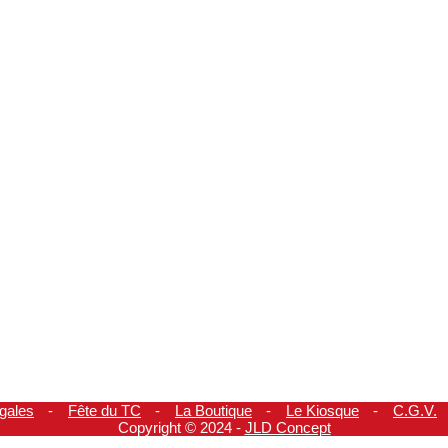
gales
Fête du TC
La Boutique
Le Kiosque
C.G.V.
Copyright © 2024 -
JLD Concept