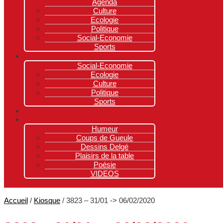
Agenda
Culture
Ecologie
Politique
Social-Economie
Sports
Social-Economie
Ecologie
Culture
Politique
Sports
Humeur
Coups de Gueule
Dessins Delgé
Plaisirs de la table
Poésie
VIDEOS
Accueil
/
Kiosque
/ 3823 – 31/01 -> 06/02/2020