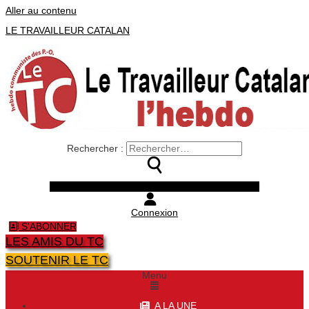
Aller au contenu
LE TRAVAILLEUR CATALAN
Rechercher :
Facebook
Twitter
Youtube
Instagram
Connexion
S'ABONNER
LES AMIS DU TC
SOUTENIR LE TC
Menu
A LA UNE