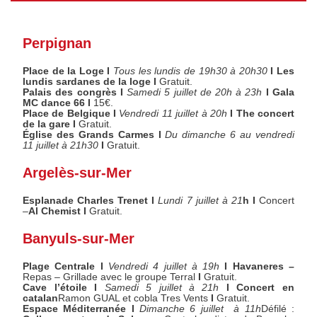
Perpignan
Place de la Loge I
Tous les lundis de 19h30 à 20h30
I
Les
lundis sardanes de la loge
I
Gratuit.
Palais des congrès I
Samedi 5 juillet de 20h à 23h
I
Gala
MC dance 66
I
15€.
Place de Belgique I
Vendredi 11 juillet à 20h
I
The concert
de la gare
I
Gratuit.
Église des Grands Carmes I
Du dimanche 6 au vendredi
11 juillet à 21h30
I
Gratuit.
Argelès-sur-Mer
Esplanade Charles Trenet I
Lundi 7 juillet à 21
h I
Concert
–
Al Chemist I
Gratuit.
Banyuls-sur-Mer
Plage Centrale I
Vendredi 4 juillet à 19h
I Havaneres –
Repas – Grillade avec le groupe Terral
I
Gratuit.
Cave l’étoile I
Samedi 5 juillet à 21h
I Concert en
catalan
Ramon GUAL et cobla Tres Vents
I
Gratuit.
Espace Méditerranée I
Dimanche 6 juillet à 11h
Défilé :