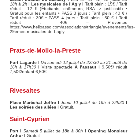
18h à 2h
I Les musicales de l’Agly I
Tarif plein : 15€ / Tarif
réduit : 12 € (Étudiants, chômeurs, RSA -> justificatif) •
Gratuit pour les enfants • PASS 3 jours : Tarif plein : 40 € /
Tarif réduit : 30€ • PASS 4 jours : Tarif plein : 50 € / Tarif
réduit : 40€ – Préventes
https://www.helloasso.com/associations/triangle/evenements/les-
29emes-musicales-de-l-agly
Prats-de-Mollo-la-Preste
Fort Lagarde I
Du samedi 12 juillet de 22h30 au 31 août de
16h à 17h30
I
Visite spectacle
À l’assaut I
9,50€/ réduit
7,50€/enfant 6,50€.
Rivesaltes
Place Maréchal Joffre I
Jeudi 10 juillet de 19h à 22h30
I
Les soirées des allées I
Gratuit.
Saint-Cyprien
Port I
Samedi 5 juillet de 18h à 00h
I Opening Monsieur
Arthur I
Gratuit.