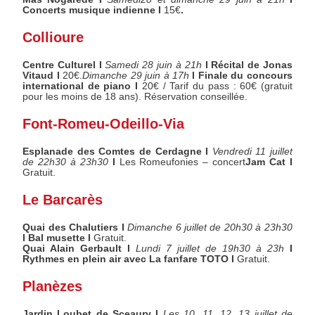
Concerts musique indienne I
15€
.
Collioure
Centre Culturel I
Samedi 28 juin à 21h
I Récital de Jonas
Vitaud I
20€.
Dimanche 29 juin à 17h
I Finale du concours
international de piano I
20€ / Tarif du pass : 60€ (gratuit
pour les moins de 18 ans). Réservation conseillée.
Font-Romeu-Odeillo-Via
Esplanade des Comtes de Cerdagne I
Vendredi 11 juillet
de 22h30 à 23h30
I
Les Romeufonies – concert
Jam Cat I
Gratuit.
Le Barcarès
Quai des Chalutiers I
Dimanche 6 juillet de 20h30 à 23h30
I Bal musette I
Gratuit.
Quai Alain Gerbault I
Lundi 7 juillet de 19h30 à 23h
I
Rythmes en plein air avec La fanfare TOTO I
Gratuit.
Planèzes
Jardin Loubet de Sceaury I
Les 10, 11, 12, 13 juillet de