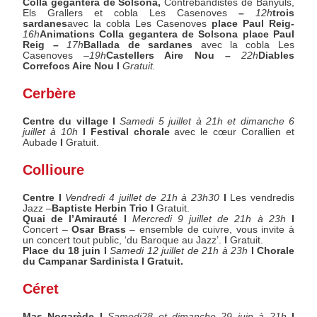
Colla gegantera de Solsona,
Contrebandistes de Banyuls,
Els Grallers et cobla Les Casenoves
–
12h
trois
sardanes
avec la cobla Les Casenoves
place Paul Reig-
16h
Animations Colla gegantera de Solsona place Paul
Reig –
17h
Ballada de sardanes
avec la cobla Les
Casenoves –
19h
Castellers Aire Nou –
22h
Diables
Correfocs Aire Nou I
Gratuit.
Cerbère
Centre du village I
Samedi 5 juillet à 21h et dimanche 6
juillet à 10h
I Festival chorale
avec le cœur Corallien et
Aubade
I
Gratuit.
Collioure
Centre I
Vendredi 4 juillet de 21h à 23h30
I
Les vendredis
Jazz –
Baptiste Herbin Trio
I
Gratuit.
Quai de l’Amirauté I
Mercredi 9 juillet de 21h à 23h
I
Concert –
Osar Brass
– ensemble de cuivre, vous invite à
un concert tout public, ‘du Baroque au Jazz’.
I
Gratuit.
Place du 18 juin I
Samedi 12 juillet de 21h à 23h
I
Chorale
du Campanar Sardinista
I Gratuit.
Céret
Mas Nogarède I
Samedi28 et dimanche 29 juin à 21h
I