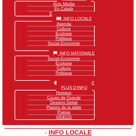
Actu Media
En Català
Exclusivité Site
INFO LOCALE
Agenda
Culture
Ecologie
Politique
Social-Economie
Sports
INFO NATIONALE
Social-Economie
Ecologie
Culture
Politique
Sports
INFO MONDIALE
PLUS D’INFO
Humeur
Coups de Gueule
Dessins Delgé
Plaisirs de la table
Poésie
VIDEOS
-
INFO LOCALE