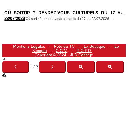
OÙ SORTIR ? RENDEZ-VOUS CULTURELS DU 17 AU
23/07/2026
Où sortir ? rendez-vous culturels du 17 au 23/07/2026
…
Mentions Légales
Fête du TC
La Boutique
Le
Kiosque
C.G.V.
R.G.P.D.
Copyright © 2024 -
JLD Concept
1 / ?