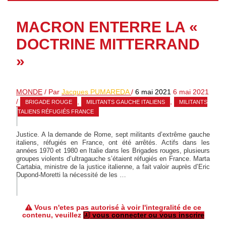
MACRON ENTERRE LA «
DOCTRINE MITTERRAND
»
MONDE
/ Par
Jacques PUMAREDA
/
6 mai 2021
6 mai 2021
/
,
,
BRIGADE ROUGE
MILITANTS GAUCHE ITALIENS
MILITANTS
ITALIENS RÉFUGIÉS FRANCE
Justice. A la demande de Rome, sept militants d’extrême gauche
italiens, réfugiés en France, ont été arrêtés. Actifs dans les
années 1970 et 1980 en Italie dans les Brigades rouges, plusieurs
groupes violents d’ultragauche s’étaient réfugiés en France. Marta
Cartabia, ministre de la justice italienne, a fait valoir auprès d’Eric
Dupond-Moretti la nécessité de les …
Vous n'etes pas autorisé à voir l'integralité de ce
contenu, veuillez
vous connecter ou vous inscrire