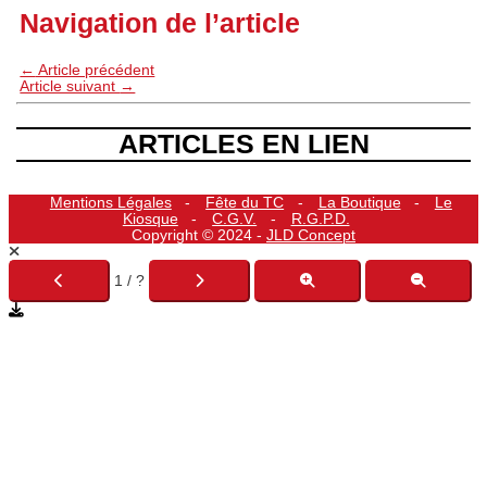
Navigation de l’article
←
Article précédent
Article suivant
→
ARTICLES EN LIEN
Mentions Légales
Fête du TC
La Boutique
Le
Kiosque
C.G.V.
R.G.P.D.
Copyright © 2024 -
JLD Concept
1 / ?