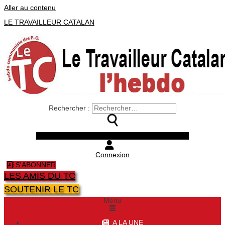
Aller au contenu
LE TRAVAILLEUR CATALAN
Rechercher :
Facebook
Twitter
Youtube
Instagram
Connexion
S'ABONNER
LES AMIS DU TC
SOUTENIR LE TC
Menu
A LA UNE