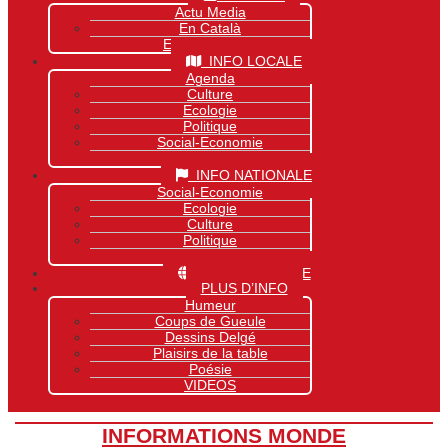
Actu Media
En Català
Exclusivité Site
INFO LOCALE
Agenda
Culture
Ecologie
Politique
Social-Economie
Sports
INFO NATIONALE
Social-Economie
Ecologie
Culture
Politique
Sports
INFO MONDIALE
PLUS D’INFO
Humeur
Coups de Gueule
Dessins Delgé
Plaisirs de la table
Poésie
VIDEOS
INFORMATIONS MONDE