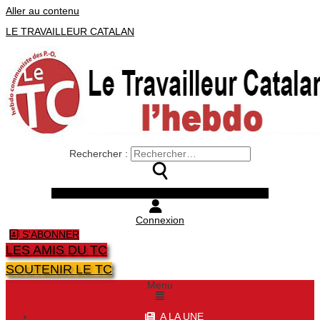
Aller au contenu
LE TRAVAILLEUR CATALAN
Rechercher :
Facebook
Twitter
Youtube
Instagram
Connexion
S'ABONNER
LES AMIS DU TC
SOUTENIR LE TC
Menu
A LA UNE