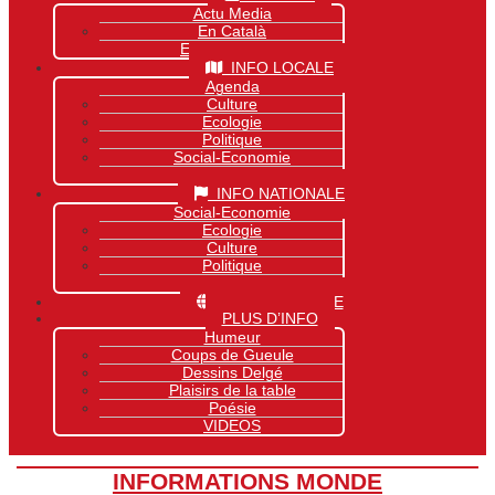
Actu Media
En Català
Exclusivité Site
INFO LOCALE
Agenda
Culture
Ecologie
Politique
Social-Economie
Sports
INFO NATIONALE
Social-Economie
Ecologie
Culture
Politique
Sports
INFO MONDIALE
PLUS D’INFO
Humeur
Coups de Gueule
Dessins Delgé
Plaisirs de la table
Poésie
VIDEOS
INFORMATIONS MONDE