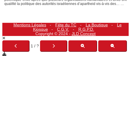
qualifié la politique des autorités israéliennes d’apartheid vis-à-vis des…
…
Mentions Légales
Fête du TC
La Boutique
Le
Kiosque
C.G.V.
R.G.P.D.
Copyright © 2024 -
JLD Concept
1 / ?