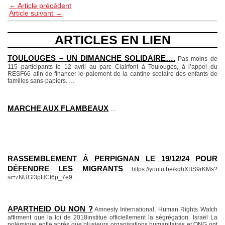
←
Article précédent
Article suivant
→
ARTICLES EN LIEN
TOULOUGES – UN DIMANCHE SOLIDAIRE….
Pas moins de
115 participants le 12 avril au parc Clairfont à Toulouges, à l’appel du
RESF66 afin de financer le paiement de la cantine scolaire des enfants de
familles sans-papiers.
…
MARCHE AUX FLAMBEAUX
…
RASSEMBLEMENT À PERPIGNAN LE 19/12/24 POUR
DÉFENDRE LES MIGRANTS
https://youtu.be/kqhXBS9rKMs?
si=zNUGf3pHCt6p_7e9
…
APARTHEID OU NON ?
Amnesty International, Human Rights Watch
affirment que la loi de 2018institue officiellement la ségrégation. Israël La
polémique enfle après que plusieurs organisations humanitaires et ONG ont