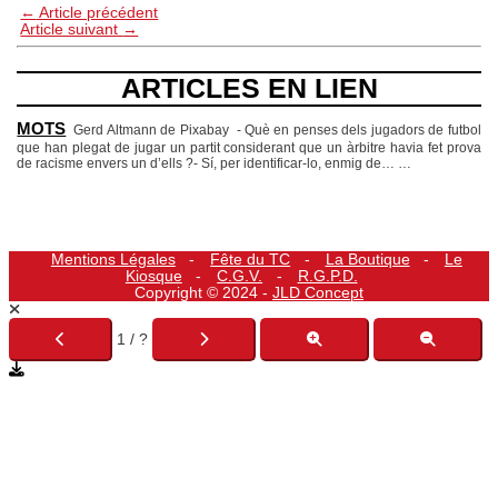
←
Article précédent
Article suivant
→
ARTICLES EN LIEN
MOTS
Gerd Altmann de Pixabay - Què en penses dels jugadors de futbol
que han plegat de jugar un partit considerant que un àrbitre havia fet prova
de racisme envers un d’ells ?- Sí, per identificar-lo, enmig de…
…
Mentions Légales
Fête du TC
La Boutique
Le
Kiosque
C.G.V.
R.G.P.D.
Copyright © 2024 -
JLD Concept
1 / ?