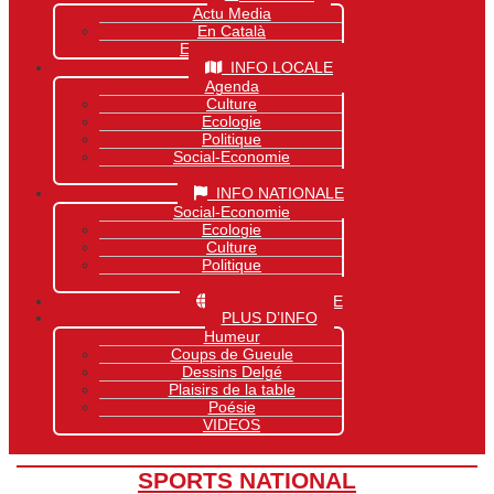
Actu Media
En Català
Exclusivité Site
INFO LOCALE
Agenda
Culture
Ecologie
Politique
Social-Economie
Sports
INFO NATIONALE
Social-Economie
Ecologie
Culture
Politique
Sports
INFO MONDIALE
PLUS D’INFO
Humeur
Coups de Gueule
Dessins Delgé
Plaisirs de la table
Poésie
VIDEOS
SPORTS NATIONAL