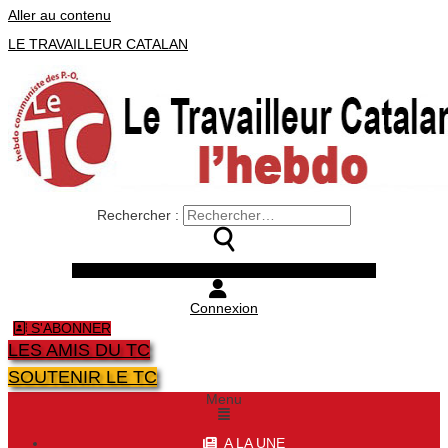
Aller au contenu
LE TRAVAILLEUR CATALAN
Rechercher :
Facebook
Twitter
Youtube
Instagram
Connexion
S'ABONNER
LES AMIS DU TC
SOUTENIR LE TC
Menu
A LA UNE