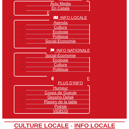
Actu Media
En Català
Exclusivité Site
INFO LOCALE
Agenda
Culture
Ecologie
Politique
Social-Economie
Sports
INFO NATIONALE
Social-Economie
Ecologie
Culture
Politique
Sports
INFO MONDIALE
PLUS D’INFO
Humeur
Coups de Gueule
Dessins Delgé
Plaisirs de la table
Poésie
VIDEOS
CULTURE LOCALE
-
INFO LOCALE