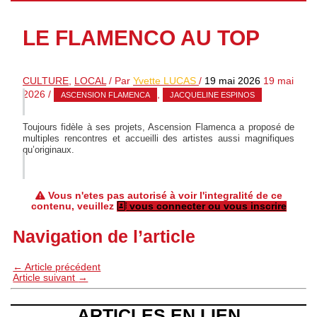
LE FLAMENCO AU TOP
CULTURE
,
LOCAL
/ Par
Yvette LUCAS
/
19 mai 2026
19 mai
2026
/
,
ASCENSION FLAMENCA
JACQUELINE ESPINOS
Toujours fidèle à ses projets, Ascension Flamenca a proposé de
multiples rencontres et accueilli des artistes aussi magnifiques
qu’originaux.
Vous n'etes pas autorisé à voir l'integralité de ce
contenu, veuillez
vous connecter ou vous inscrire
Navigation de l’article
←
Article précédent
Article suivant
→
ARTICLES EN LIEN