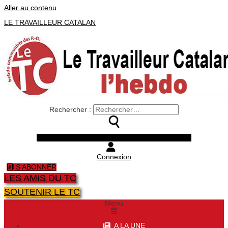
Aller au contenu
LE TRAVAILLEUR CATALAN
Rechercher :
Facebook
Twitter
Youtube
Instagram
Connexion
S'ABONNER
LES AMIS DU TC
SOUTENIR LE TC
Menu
A LA UNE