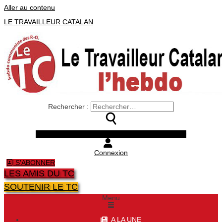
Aller au contenu
LE TRAVAILLEUR CATALAN
Rechercher :
Facebook
Twitter
Youtube
Instagram
Connexion
S'ABONNER
LES AMIS DU TC
SOUTENIR LE TC
Menu
A LA UNE