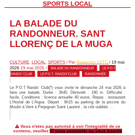
SPORTS LOCAL
LA BALADE DU
RANDONNEUR. SANT
LLORENÇ DE LA MUGA
CULTURE
,
LOCAL
,
SPORTS
/ Par
Redaction LETC
/
19 mai
2026
19 mai 2026
/
,
BALADE DU RANDONNEUR
LE P.O.T
,
,
RANDO’ CLUB
LE P.O.T. RANDO’CLUB
RANDONNÉE
Le P.O.T Rando’ Club(*) vous invite le dimanche 24 mai 2026 à
faire une balade. Durée : 3h45. Dénivelé : 190 m. Difficulté :
facile. Conditions : licence annuelle 40 euros. Repas : restaurant
L’Hostal de L’Aigua. Départ : 8h15 au parking de la piscine du
Moulin à Vent à Perpignan Saint Laurent…la cité oubliée …
Vous n'etes pas autorisé à voir l'integralité de ce
contenu, veuillez
vous connecter ou vous inscrire