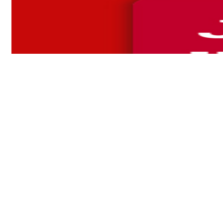
« IL EST TEMPS DE DONNER 
SPORTS
/ Par
Evelyne BORDET
/
13 février 2020
4 mars 202
Sport. Si le patinage est au cœur du vacarme médiatique depuis l
Cinquante-quatre sportifs s’engagent dans une tribune pour que 