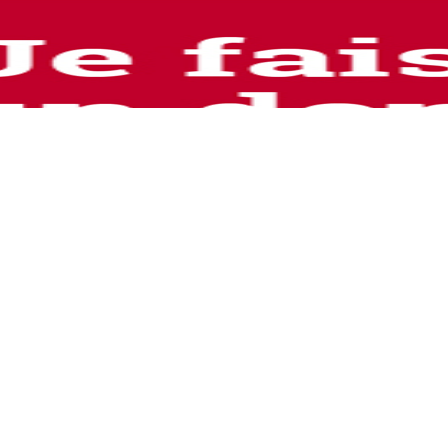
DE LA VOIX ! »
0
/
,
PATINAGE
VIOLENCES SEXUELLES
es révélations de Sarah Abitbol sur les violences sexuelles qu’elle a su
les violences sexuelles ne soient plus un tabou. « On ne pourra plus d