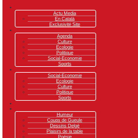
Actu Media
En Català
Exclusivité Site
Agenda
Culture
Ecologie
Politique
Social-Economie
Sports
Social-Economie
Ecologie
Culture
Politique
Sports
Humeur
Coups de Gueule
Dessins Delgé
Plaisirs de la table
Poésie