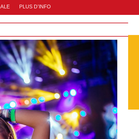
IALE
PLUS D’INFO