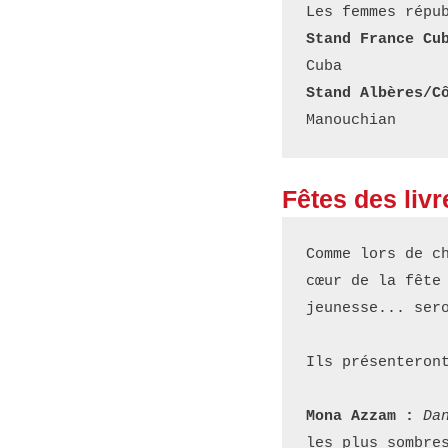
Les femmes répu
Stand France Cu
Cuba
Stand Albères/C
Manouchian
Fêtes des livr
Comme lors de c
cœur de la fête
jeunesse... ser
Ils présenteron
Mona Azzam :
Da
les plus sombre