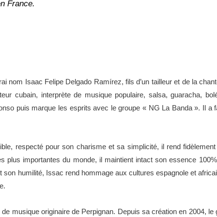
n France.
rai nom Isaac Felipe Delgado Ramírez, fils d’un tailleur et de la cha
eur cubain, interprète de musique populaire, salsa, guaracha, bo
onso puis marque les esprits avec le groupe « NG La Banda ». Il a f
ible, respecté pour son charisme et sa simplicité, il rend fidèle
s plus importantes du monde, il maintient intact son essence 100% 
t son humilité, Issac rend hommage aux cultures espagnole et africa
derne.
de musique originaire de Perpignan. Depuis sa création en 2004, le 