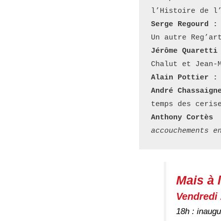
l’Histoire de l
Serge Regourd :
Un autre Reg’ar
Jérôme Quaretti
Chalut et Jean-
Alain Pottier :
André Chassaign
temps des ceris
Anthony Cortès
 
accouchements e
Mais à l
Vendredi
18h : inaug