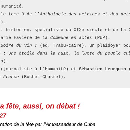
’Humanité.
 le tome 3 de l’
Anthologie des actrices et des act
t).
 :
 historien, spécialiste du XIXe siècle et de La C
Marie Favière de 
La Commune en actes
 (PUP).
Boire du vin ?
 (éd. Trabu-caire), un plaidoyer po
e : 
Une étoile dans la nuit, la lutte du peuple cu
es).
 (journaliste à L’Humanité) et 
Sébastien Leurquin
 
n France
 (Buchet-Chastel).
a fête, aussi, on débat !
 27
uration de la fête par l’Ambassadeur de Cuba