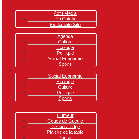
Actu Media
En Català
Exclusivité Site
Agenda
Culture
Ecologie
Politique
Social-Economie
Sports
Social-Economie
Ecologie
Culture
Politique
Sports
Humeur
Coups de Gueule
Dessins Delgé
Plaisirs de la table
Poésie