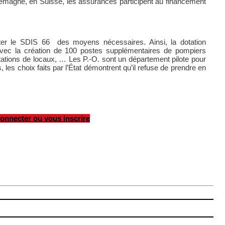
magne, en Suisse, les assurances participent au financement
doter le SDIS 66 des moyens nécessaires. Ainsi, la dotation
vec la création de 100 postes supplémentaires de pompiers
itations de locaux, … Les P.-O. sont un département pilote pour
les choix faits par l’État démontrent qu’il refuse de prendre en
onnecter ou vous inscrire