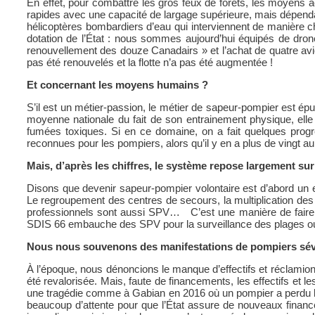
En effet, pour combattre les gros feux de forêts, les moyens a
rapides avec une capacité de largage supérieure, mais dépendant
hélicoptères bombardiers d’eau qui interviennent de manière ch
dotation de l’État : nous sommes aujourd’hui équipés de dro
renouvellement des douze Canadairs » et l’achat de quatre avi
pas été renouvelés et la flotte n’a pas été augmentée !
Et concernant les moyens humains ?
S’il est un métier-passion, le métier de sapeur-pompier est ép
moyenne nationale du fait de son entrainement physique, elle e
fumées toxiques. Si en ce domaine, on a fait quelques progrè
reconnues pour les pompiers, alors qu’il y en a plus de vingt
Mais, d’après les chiffres, le système repose largement sur
Disons que devenir sapeur-pompier volontaire est d’abord un 
Le regroupement des centres de secours, la multiplication des 
professionnels sont aussi SPV… C’est une manière de faire de
SDIS 66 embauche des SPV pour la surveillance des plages ou 
Nous nous souvenons des manifestations de pompiers sévèr
À l’époque, nous dénoncions le manque d’effectifs et réclamion
été revalorisée. Mais, faute de financements, les effectifs et
une tragédie comme à Gabian en 2016 où un pompier a perdu la v
beaucoup d’attente pour que l’État assure de nouveaux finan