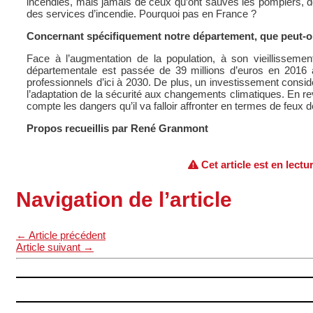
incendies, mais jamais de ceux qu’ont sauvés les pompiers,
des services d’incendie. Pourquoi pas en France ?
Concernant spécifiquement notre département, que peut-o
Face à l’augmentation de la population, à son vieillisseme
départementale est passée de 39 millions d’euros en 2016
professionnels d’ici à 2030. De plus, un investissement consid
l’adaptation de la sécurité aux changements climatiques. En rev
compte les dangers qu’il va falloir affronter en termes de feux d
Propos recueillis par René Granmont
Cet article est en lectu
Navigation de l’article
←
Article précédent
Article suivant
→