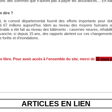
 donc des sommes que n’auront pas à payer les assurances… En Alle
n dire ?
nt, le conseil départemental fournit des efforts importants pour 
 à 67 millions aujourd’hui. Idem au niveau des moyens humains a
érable a été fait au niveau des bâtiments : casernes neuves, réhabil
anche, si depuis 15 ans, des rapports alertent sur ces changements, 
e forêts et d’inondations.
re libre. Pour avoir accès à l'ensemble du site, merci de
vous c
ARTICLES EN LIEN