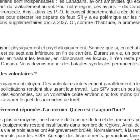
ériens sont indispensables : les Canadairs, avions amphibies qui éc
 du ravitaillement au sol. Pour notre région, ces avions – dix Canad
irurgicale. Ainsi, dans les P.-O, le conseil départemental a décidé d
nes pour détecter les départs de feux S’il y a eu polémique sur le
ons supplémentaires d’ici à 2027. Or, comme d’habitude, la promesse
uisant physiquement et psychologiquement. Songez que si, en début d
st de sept ans inférieure en fin de carrière. Durant sa vie, un pom
s en traitant les tenues, en cloisonnant les locaux, il n’en rest
 au Canada. Nous devons mener des batailles syndicales permanentes 
 les volontaires ?
engagement citoyen. Ces volontaires interviennent parallèlement à l
sollicitations rendent plus usant leur travail. Les SPV sont un peu 
s économies, car un volontaire coûte environ cinq fois moins qu’un 
assurer le guet des incendies de forêt.
ement réprimées l’an dernier. Qu’en est-il aujourd’hui ?
s plus de moyens, une hausse de la prime de feu et des mesures pour
 les équipements restent insuffisants dans nombre de régions. Ainsi, 
ie et trois autres ont été gravement brûlés. Normalement, à la rentr
cements pour les SDIS. Au sujet des financements, je voudrais fair