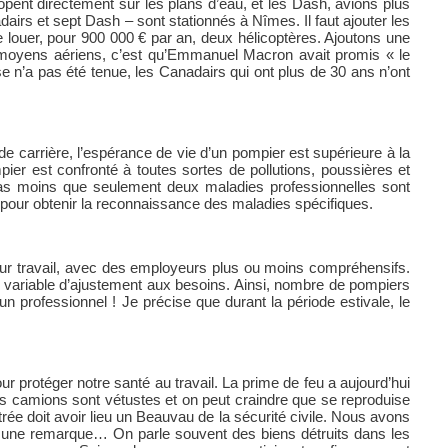
opent directement sur les plans d’eau, et les Dash, avions plus
airs et sept Dash – sont stationnés à Nîmes. Il faut ajouter les
e louer, pour 900 000 € par an, deux hélicoptères. Ajoutons une
s moyens aériens, c’est qu’Emmanuel Macron avait promis « le
 n’a pas été tenue, les Canadairs qui ont plus de 30 ans n’ont
e carrière, l’espérance de vie d’un pompier est supérieure à la
pier est confronté à toutes sortes de pollutions, poussières et
e pas moins que seulement deux maladies professionnelles sont
pour obtenir la reconnaissance des maladies spécifiques.
eur travail, avec des employeurs plus ou moins compréhensifs.
la variable d’ajustement aux besoins. Ainsi, nombre de pompiers
professionnel ! Je précise que durant la période estivale, le
 protéger notre santé au travail. La prime de feu a aujourd’hui
des camions sont vétustes et on peut craindre que se reproduise
ée doit avoir lieu un Beauvau de la sécurité civile. Nous avons
e une remarque… On parle souvent des biens détruits dans les