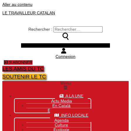
Aller au contenu
LE TRAVAILLEUR CATALAN
Rechercher :
Facebook
Twitter
Youtube
Instagram
Connexion
S'ABONNER
LES AMIS DU TC
SOUTENIR LE TC
Menu
A LA UNE
Actu Media
En Català
Exclusivité Site
INFO LOCALE
Agenda
Culture
Ecologie