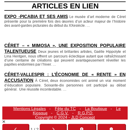
ARTICLES EN LIEN
EXPO -PICABIA ET SES AMIS
Le musée d’art moderne de Céret
présente pour la première fois des œuvres d’un acteur majeur de l’histoire
des avant-gardes picturales du début du XXesiècle.
…
CÉRET – « MIMOSA », UNE EXPOSITION POPULAIRE
TALENTUEUSE
Deux jeunes et brillantes artistes, Gaëlle Hippolyte et
Lina Hentgen, nous offrent un parcours éclectique autant que rafraîchissant
d’une centaine de créations qui peuvent avantageusement réveiller les
papilles endormies par l’hiver.
…
CÉRET-VALLESPIR : L’ÉCONOMIE DE « RENTE » EN
ACCUSATION
À Céret, deux économistes ont animé un vrai moment
d’éducation populaire. Soixante-dix personnes ont participé au débat
général. Une réussite incontestable.
…
Mentions Légales
Fête du TC
La Boutique
Le
Kiosque
C.G.V.
R.G.P.D.
Copyright © 2024 -
JLD Concept
1 / ?