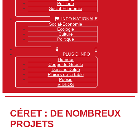
Politique
Social-Economie
Sports
INFO NATIONALE
Social-Economie
Ecologie
Culture
Politique
Sports
INFO MONDIALE
PLUS D’INFO
Humeur
Coups de Gueule
Dessins Delgé
Plaisirs de la table
Poésie
VIDEOS
CÉRET : DE NOMBREUX
PROJETS