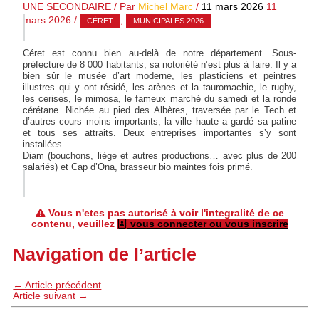
UNE SECONDAIRE
/ Par
Michel Marc
/
11 mars 2026
11
mars 2026
/
,
CÉRET
MUNICIPALES 2026
Céret est connu bien au-delà de notre département. Sous-
préfecture de 8 000 habitants, sa notoriété n’est plus à faire. Il y a
bien sûr le musée d’art moderne, les plasticiens et peintres
illustres qui y ont résidé, les arènes et la tauromachie, le rugby,
les cerises, le mimosa, le fameux marché du samedi et la ronde
cérétane. Nichée au pied des Albères, traversée par le Tech et
d’autres cours moins importants, la ville haute a gardé sa patine
et tous ses attraits. Deux entreprises importantes s’y sont
installées.
Diam (bouchons, liège et autres productions… avec plus de 200
salariés) et Cap d’Ona, brasseur bio maintes fois primé.
Vous n'etes pas autorisé à voir l'integralité de ce
contenu, veuillez
vous connecter ou vous inscrire
Navigation de l’article
←
Article précédent
Article suivant
→