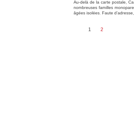
Au-delà de la carte postale, Can
nombreuses familles monoparen
âgées isolées. Faute d’adresse
Pagination
1
2
des
publications