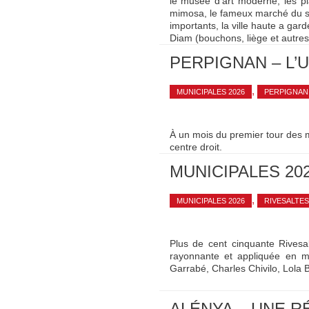
le musée d’art moderne, les plas
mimosa, le fameux marché du sa
importants, la ville haute a gard
Diam (bouchons, liège et autres
PERPIGNAN – L’
,
MUNICIPALES 2026
PERPIGNAN
À un mois du premier tour des m
centre droit.
MUNICIPALES 202
,
MUNICIPALES 2026
RIVESALTES
Plus de cent cinquante Rivesal
rayonnante et appliquée en m
Garrabé, Charles Chivilo, Lola B
ALÉNYA – UNE R