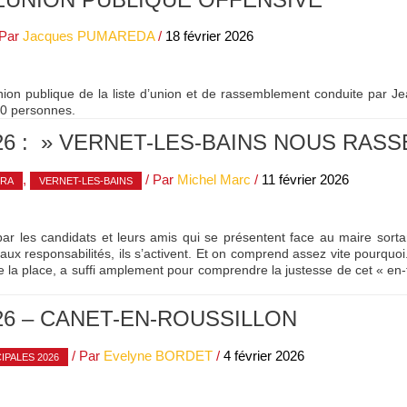
 Par
Jacques PUMAREDA
/
18 février 2026
éunion publique de la liste d’union et de rassemblement conduite par
50 personnes.
26 : » VERNET-LES-BAINS NOUS RAS
,
/ Par
Michel Marc
/
11 février 2026
RRA
VERNET-LES-BAINS
 par les candidats et leurs amis qui se présentent face au maire sorta
aux responsabilités, ils s’activent. Et on comprend assez vite pourquo
e la place, a suffi amplement pour comprendre la justesse de cet « en-t
26 – CANET-EN-ROUSSILLON
/ Par
Evelyne BORDET
/
4 février 2026
IPALES 2026