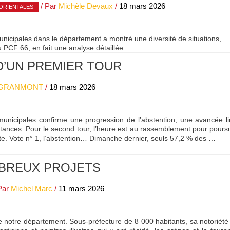
/ Par
Michèle Devaux
/
18 mars 2026
ORIENTALES
unicipales dans le département a montré une diversité de situations,
PCF 66, en fait une analyse détaillée.
D’UN PREMIER TOUR
 GRANMONT
/
18 mars 2026
municipales confirme une progression de l’abstention, une avancée li
ances. Pour le second tour, l’heure est au rassemblement pour pour
oite. Vote n° 1, l’abstention… Dimanche dernier, seuls 57,2 % des …
MBREUX PROJETS
Par
Michel Marc
/
11 mars 2026
notre département. Sous-préfecture de 8 000 habitants, sa notoriété n’