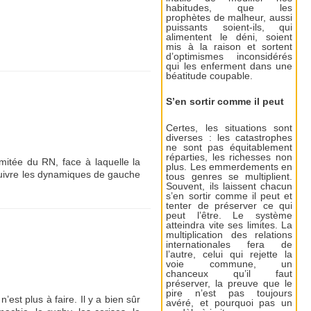
habitudes, que les
prophètes de malheur, aussi
puissants soient-ils, qui
alimentent le déni, soient
mis à la raison et sortent
d’optimismes inconsidérés
qui les enferment dans une
béatitude coupable.
S’en sortir comme il peut
Certes, les situations sont
diverses : les catastrophes
ne sont pas équitablement
réparties, les richesses non
mitée du RN, face à laquelle la
plus. Les emmerdements en
suivre les dynamiques de gauche
tous genres se multiplient.
Souvent, ils laissent chacun
s’en sortir comme il peut et
tenter de préserver ce qui
peut l’être. Le système
atteindra vite ses limites. La
multiplication des relations
internationales fera de
l’autre, celui qui rejette la
voie commune, un
chanceux qu’il faut
préserver, la preuve que le
pire n’est pas toujours
est plus à faire. Il y a bien sûr
avéré, et pourquoi pas un