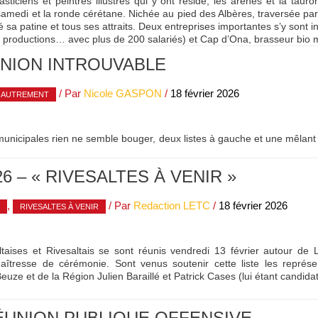
ticiens et peintres illustres qui y ont résidé, les arènes et la tauro
medi et la ronde cérétane. Nichée au pied des Albères, traversée par 
é sa patine et tous ses attraits. Deux entreprises importantes s’y sont in
 productions… avec plus de 200 salariés) et Cap d’Ona, brasseur bio m
UNION INTROUVABLE
/ Par
Nicole GASPON
/
18 février 2026
 AUTREMENT
unicipales rien ne semble bouger, deux listes à gauche et une mêlant
6 – « RIVESALTES À VENIR »
,
/ Par
Redaction LETC
/
18 février 2026
RIVESALTES À VENIR
taises et Rivesaltais se sont réunis vendredi 13 février autour de La
aîtresse de cérémonie. Sont venus soutenir cette liste les représ
euze et de la Région Julien Baraillé et Patrick Cases (lui étant candida
ÉUNION PUBLIQUE OFFENSIVE