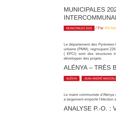
MUNICIPALES 202
INTERCOMMUNA
/ Par
Michel
MUNICIPALES 2026
Le département des Pyrénées-
urbaine (PMM), regroupant 22
( EPCI) sont des structures
développer des projets.
ALÉNYA – TRÈS 
,
ALÉNYA
JEAN-ANDRÉ MAGDAL
Le maire communiste d’Alénya à
a largement emporté l’élection 
ANALYSE P.-O. 