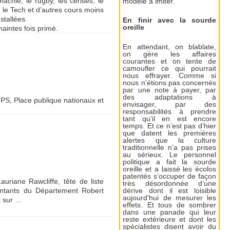
machie, le rugby, les cerises, le
modèle à imiter.
le Tech et d’autres cours moins
stallées.
En finir avec la sourde
oreille
aintes fois primé.
En attendant, on blablate,
on gère les affaires
courantes et on tente de
camoufler ce qui pourrait
nous effrayer. Comme si
nous n’étions pas concernés
par une note à payer, par
des adaptations à
 PS, Place publique nationaux et
envisager, par des
responsabilités à prendre
tant qu’il en est encore
temps. Et ce n’est pas d’hier
que datent les premières
alertes que la culture
traditionnelle n’a pas prises
au sérieux. Le personnel
politique a fait la sourde
oreille et a laissé les écolos
patentés s’occuper de façon
uriane Rawcliffe, tête de liste
très désordonnée d’une
entants du Département Robert
dérive dont il est loisible
aujourd’hui de mesurer les
t sur …
effets. Et tous de sombrer
dans une panade qui leur
reste extérieure et dont les
spécialistes disent avoir du