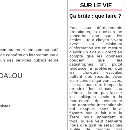
SUR LE VIF
Ça brûle : que faire ?
Face aux dérèglements
climatiques, la question ne
concerne pas que les
écolos : tout citoyen vivant
avec un minimum
d’information est en mesure
de communes et une communauté
d’avoir un avis qui prend en
de coopération intercommunale
compte que les données
n des services publics et de
bougent, que les
catastrophes ont plutôt
tendance à proliférer, que
les chaleurs estivales
GDALOU
battent des records. Avec
les incendies qui vont avec.
Il serait peut-être temps de
prendre les choses au
sérieux, de ne pas laisser
les politiques seuls à la
manœuvre, de construire
une approche internationale
sistes
qui s’appuie sans faux-
fuyants sur le fait que la
Terre nous appartient à
tous, qu’elle veut peut-être
nous dire qu’il ne serait pas
inutile de modifier nos