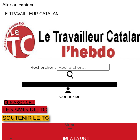
Aller au contenu
LE TRAVAILLEUR CATALAN
Rechercher :
Facebook
Twitter
Youtube
Instagram
Connexion
S'ABONNER
LES AMIS DU TC
SOUTENIR LE TC
Menu
A LA UNE