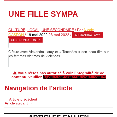
UNE FILLE SYMPA
CULTURE
,
LOCAL
,
UNE SECONDAIRE
/ Par
Nicole
GASPON
/
19 mai 2022
23 mai 2022
/
,
ALEXANDRA LAMY
CONFRONTATION 57
Clôture avec Alexandra Lamy et « Touchées » son beau film sur
les femmes victimes de violences.
Vous n'etes pas autorisé à voir l'integralité de ce
contenu, veuillez
vous connecter ou vous inscrire
Navigation de l’article
←
Article précédent
Article suivant
→