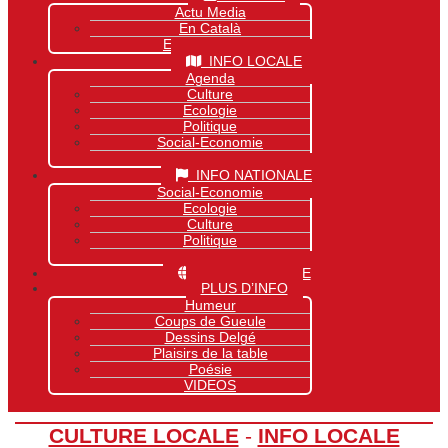
Actu Media
En Català
Exclusivité Site
INFO LOCALE
Agenda
Culture
Ecologie
Politique
Social-Economie
Sports
INFO NATIONALE
Social-Economie
Ecologie
Culture
Politique
Sports
INFO MONDIALE
PLUS D’INFO
Humeur
Coups de Gueule
Dessins Delgé
Plaisirs de la table
Poésie
VIDEOS
CULTURE LOCALE
-
INFO LOCALE