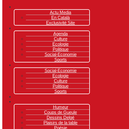
Actu Media
En Català
Exclusivité Site
Agenda
Culture
Ecologie
Politique
Social-Economie
Sports
Social-Economie
Ecologie
Culture
Politique
Sports
Humeur
Coups de Gueule
Dessins Delgé
Plaisirs de la table
Poésie