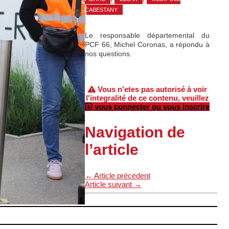
CABESTANY
Le responsable départemental du
PCF 66, Michel Coronas, a répondu à
nos questions.
Vous n'etes pas autorisé à voir
l'integralité de ce contenu, veuillez
vous connecter ou vous inscrire
Navigation de
l’article
←
Article précédent
Article suivant
→