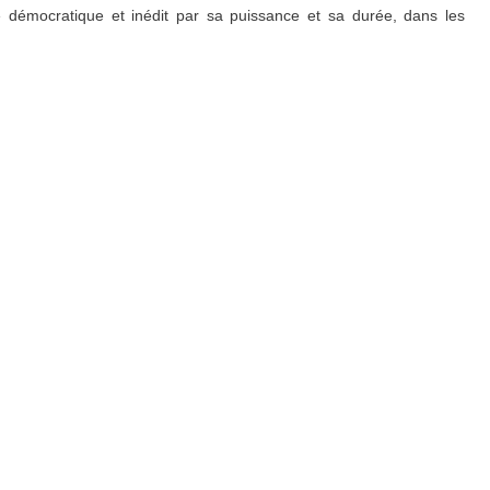
démocratique et inédit par sa puissance et sa durée, dans les
nouvelées, le PCF local, avec ses élus, entend tout mettre en œuvre
04?t=18
…
ation indue d’actes médicaux.
…
R.G.P.D.