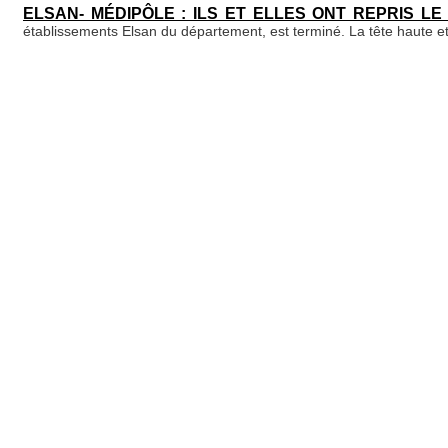
ELSAN- MÉDIPÔLE : ILS ET ELLES ONT REPRIS LE
établissements Elsan du département, est terminé. La tête haute et
ELSAN – LES COMMUNISTES CATALANS AUX CÔTÉS
et peser pour que les salariés obtiennent enfin gain de cause.
…
DOUZIÈME JOUR DE GRÈVE DU PERSONNEL DE 4 CL
LA CLINIQUE PRIVÉE MÉDIPÔLE SOUPÇONNÉE DE F
Mentions Lé