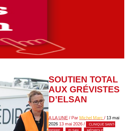
SOUTIEN TOTAL
AUX GRÉVISTES
D’ELSAN
A LA UNE
/ Par
Michel Marc
/
13 mai
2026
13 mai 2026
/
CLINIQUE SAINT-
,
,
PIERRE
ELSAN
MÉDIPOLE