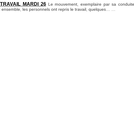
 TRAVAIL MARDI 26
Le mouvement, exemplaire par sa conduite 
 ensemble, les personnels ont repris le travail, quelques…
…
 DES SALARIÉS EN GRÈVE
Chiffres à l’appui et convictions re
INIQUES ELSAN DE PERPIGNAN
https://youtu.be/qTMPc4mRr
RAUDE
La CPAM des P.-O. a ouvert une enquête concernant la factur
gales
Fête du TC
La Boutique
Le Kiosque
C.G.V.
Copyright © 2024 -
JLD Concept