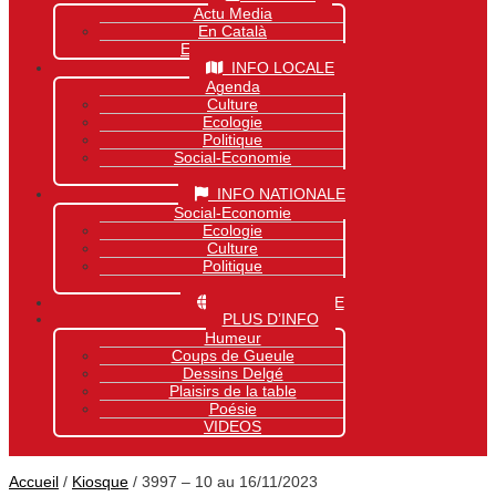
Actu Media
En Català
Exclusivité Site
INFO LOCALE
Agenda
Culture
Ecologie
Politique
Social-Economie
Sports
INFO NATIONALE
Social-Economie
Ecologie
Culture
Politique
Sports
INFO MONDIALE
PLUS D’INFO
Humeur
Coups de Gueule
Dessins Delgé
Plaisirs de la table
Poésie
VIDEOS
Accueil
/
Kiosque
/ 3997 – 10 au 16/11/2023