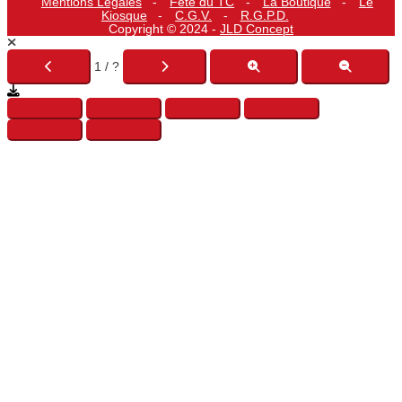
Mentions Légales
Fête du TC
La Boutique
Le
Kiosque
C.G.V.
R.G.P.D.
Copyright © 2024 -
JLD Concept
1 / ?