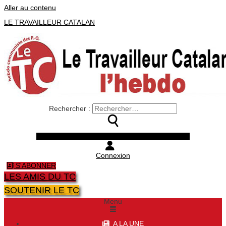
Aller au contenu
LE TRAVAILLEUR CATALAN
Rechercher :
Facebook
Twitter
Youtube
Instagram
Connexion
S'ABONNER
LES AMIS DU TC
SOUTENIR LE TC
Menu
A LA UNE