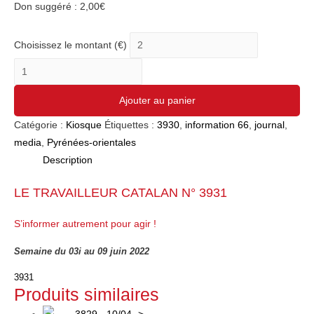
Don suggéré :
2,00
€
Choisissez le montant (€)
quantité
de
Ajouter au panier
3931
-
Catégorie :
Kiosque
Étiquettes :
3930
,
information 66
,
journal
,
03
media
,
Pyrénées-orientales
au
Description
09/06/2022
LE TRAVAILLEUR CATALAN N° 3931
S’informer autrement pour agir !
Semaine du 03i au 09 juin 2022
3931
Produits similaires