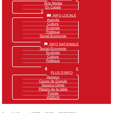
Actu Media
En Català
Exclusivité Site
INFO LOCALE
Agenda
Culture
Ecologie
Politique
Social-Economie
Sports
INFO NATIONALE
Social-Economie
Ecologie
Culture
Politique
Sports
INFO MONDIALE
PLUS D’INFO
Humeur
Coups de Gueule
Dessins Delgé
Plaisirs de la table
Poésie
VIDEOS