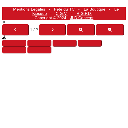
Mentions Légales
Fête du TC
La Boutique
Le
Kiosque
C.G.V.
R.G.P.D.
Copyright © 2024 -
JLD Concept
1 / ?