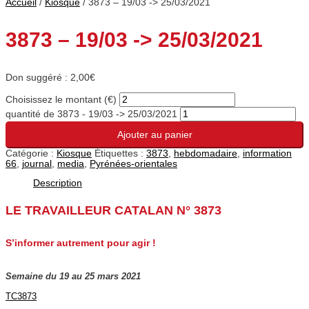
Accueil
/
Kiosque
/ 3873 – 19/03 -> 25/03/2021
3873 – 19/03 -> 25/03/2021
Don suggéré :
2,00
€
Choisissez le montant (€)
quantité de 3873 - 19/03 -> 25/03/2021
Ajouter au panier
Catégorie :
Kiosque
Étiquettes :
3873
,
hebdomadaire
,
information
66
,
journal
,
media
,
Pyrénées-orientales
Description
LE TRAVAILLEUR CATALAN N° 3873
S’informer autrement pour agir !
Semaine du 19 au 25 mars 2021
TC3873