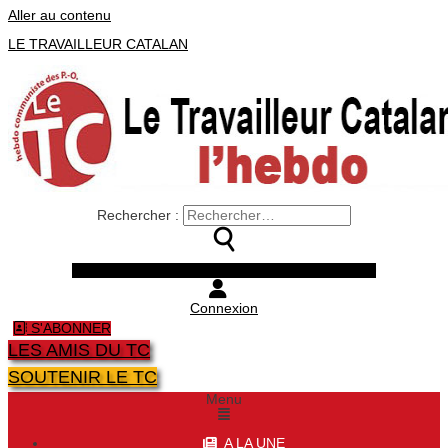
Aller au contenu
LE TRAVAILLEUR CATALAN
Rechercher :
Facebook
Twitter
Youtube
Instagram
Connexion
S'ABONNER
LES AMIS DU TC
SOUTENIR LE TC
Menu
A LA UNE