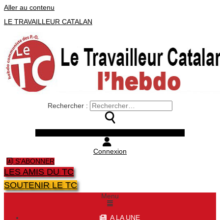
Aller au contenu
LE TRAVAILLEUR CATALAN
Rechercher :
Facebook
Twitter
Youtube
Instagram
Connexion
S'ABONNER
LES AMIS DU TC
SOUTENIR LE TC
Menu
A LA UNE