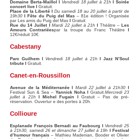
Domaine Berta-Maillol I
Vendredi 18 juillet à 21h
I
Soirée
concert live
I
Gratuit.
Place de la Liberté I
Du samedi 18 au 20 juillet à partir de
19h30
I
Fête du Puig del Mas
– 81e édition ! Organisée
par Les amis du Puig del Mas
I
Gratuit.
Rue du 14 Juillet I
Mardi 22 juillet à 21h
I
Théâtre –
Les
Amours Contrariées
par la troupe du Franc Théâtre
I
12€/réduit 10€.
Cabestany
Parc Guilhem I
Vendredi 18 juillet à 21h
I Jazz N’Soul
tribute I
Gratuit.
Canet-en-Roussillon
Avenue de la Méditerranée I
Mardi 22 juillet à 21h30
I
Festival Sun & Sea –
Yannick Noha I
Gratuit.
Mercredi 23
juillet à 21h
I Michel Fugain I
Gratuit – Pas de pré-
réservation. Ouvertur e des portes à 20h.
Collioure
Esplanade François Bernadi au Faubourg I
Vendredi 25
à 21h30, samedi 26 et dimanche 27 juillet à 19h
I Festival
d’humour français
– Mathieu Madenian, Booder et Olivier