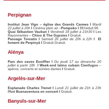
Perpignan
Institut Jean Vigo – église des Grands Carmes I
Mardi
22 juillet à 20h
I
Cinéma plein air –
Pompoko I
8€/réduit 6€.
Quai Sébastien Vauban I
Vendredi 18 juillet à 21h30
I
Les
Rayonnantes –
Chico & The Gypsies I
Gratuit.
Passage Torcatis I
Samedi 26 juillet de 20h à 22h
I El
foment de Perpinyà I
Gratuit.Gratuit.
Alénya
Parc des caves Ecoiffier I
Du jeudi 17 au dimanche 20
juillet à partir 18h
I Week-end latino cubain Cienfugos
–
apéros, concerts et soirées dantes
I
Gratuit.
Argelès-sur-Mer
Esplanade Charles Trenet I
Lundi 21 juillet de 21h à 23h
IYuri Buenaventura en concert I
Gratuit.
Banyuls-sur-Mer