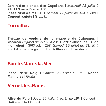
Jardin des plantes des Capellans I
Mercredi 23 juillet à
21h
I L’Heure Bleue
I 15€
Place Aristide Maillol I
Samedi 19 juillet de 18h à 20h
I
Concert variété I
Gratuit..
Torreilles
Théâtre de verdure de la chapelle de Juhègues I
Vendredi 18 juillet de 21h30 à 23h
I
Jazz à Juhègues –
Ô de
mon chéri I
30€/réduit 25€.
Samedi 19 juillet de 21h30 à
23h
I
Jazz à Juhègues –
The Yellbows I
30€/réduit 25€.
Sainte-Marie-la-Mer
Place Pierre Roig I
Samedi 26 juillet à 19h
I Noche
Marinoise I
Gratuit.
Vernet-les-Bains
Allée du Parc I
Jeudi 24 juillet à partir de 19h
I
Concert –
Britt and Co I
Gratuit.