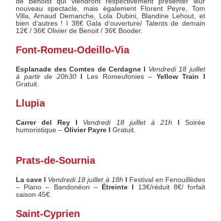
de Benoist qui viendront respectivement présenter leur
nouveau spectacle, mais également Florent Peyre, Tom
Villa, Arnaud Demanche, Lola Dubini, Blandine Lehout, et
bien d’autres ! I 38€ Gala d’ouverture/ Talents de demain
12€ / 36€ Olivier de Benoit / 36€ Booder.
Font-Romeu-Odeillo-Via
Esplanade des Comtes de Cerdagne I
Vendredi 18 juillet
à partir de 20h30
I
Les Romeufonies –
Yellow Train I
Gratuit.
Llupia
Carrer del Rey I
Vendredi 18 juillet à 21h
I
Soirée
humoristique –
Olivier Payre I
Gratuit.
Prats-de-Sournia
La cave I
Vendredi 18 juillet à 18h
I
Festival en Fenouillèdes
– Piano – Bandonéon –
Étreinte I
13€/réduit 8€/ forfait
saison 45€.
Saint-Cyprien