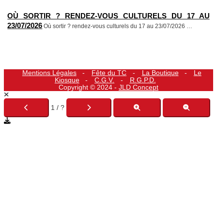
OÙ SORTIR ? RENDEZ-VOUS CULTURELS DU 17 AU
23/07/2026
Où sortir ? rendez-vous culturels du 17 au 23/07/2026
…
Mentions Légales
Fête du TC
La Boutique
Le
Kiosque
C.G.V.
R.G.P.D.
Copyright © 2024 -
JLD Concept
1 / ?