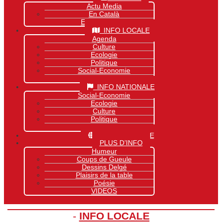
Actu Media
En Català
Exclusivité Site
INFO LOCALE
Agenda
Culture
Ecologie
Politique
Social-Economie
Sports
INFO NATIONALE
Social-Economie
Ecologie
Culture
Politique
Sports
INFO MONDIALE
PLUS D’INFO
Humeur
Coups de Gueule
Dessins Delgé
Plaisirs de la table
Poésie
VIDEOS
-
INFO LOCALE