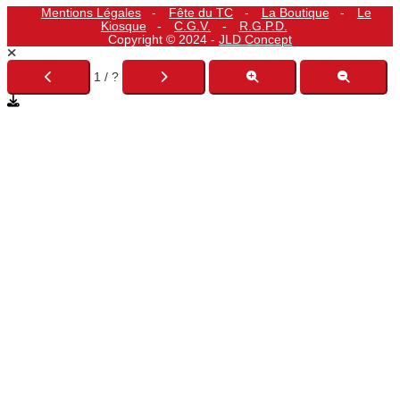
Mentions Légales
Fête du TC
La Boutique
Le
Kiosque
C.G.V.
R.G.P.D.
Copyright © 2024 -
JLD Concept
1 / ?