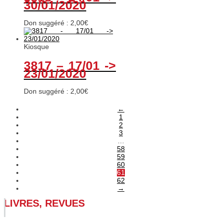
30/01/2020
Don suggéré :
2,00
€
Kiosque
3817 – 17/01 ->
23/01/2020
Don suggéré :
2,00
€
←
1
2
3
…
58
59
60
61
62
→
LIVRES, REVUES