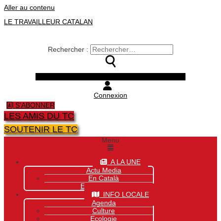
Aller au contenu
LE TRAVAILLEUR CATALAN
Rechercher :
Facebook
Twitter
Youtube
Instagram
Connexion
S'ABONNER
LES AMIS DU TC
SOUTENIR LE TC
Menu
A LA UNE
Actu Media
En Català
Exclusivité Site
INFO LOCALE
Agenda
Culture
Ecologie