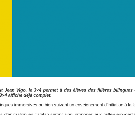
itut Jean Vigo, le 3×4 permet à des élèves des filières biling
 3×4 affiche déjà complet.
ilingues immersives ou bien suivant un enseignement d’initiation à la l
s d’animation en catalan seront ainsi proposés aux mille-deux-cents
lle Marcel Oms de l’Institut Jean Vigo.
r niveaux, de la maternelle à la 6ème. Toutes les séances du 3×4 pr
internationale la plus récente et largement reconnue par la critique.