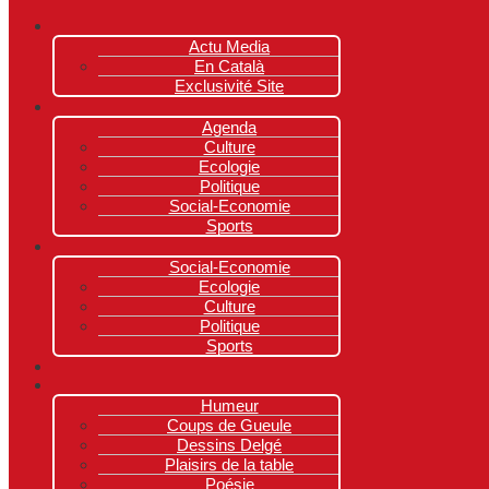
Actu Media
En Català
Exclusivité Site
Agenda
Culture
Ecologie
Politique
Social-Economie
Sports
Social-Economie
Ecologie
Culture
Politique
Sports
Humeur
Coups de Gueule
Dessins Delgé
Plaisirs de la table
Poésie