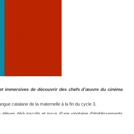
ues et immersives de découvrir des chefs d’œuvre du cinéma
angue catalane de la maternelle à la fin du cycle 3.
 élèves déjà inscrits et issus d’une vingtaine d’établissements
oposent ainsi un moment d’animation de qualité, partageant avec
 Le 3×4 a reçu le soutien, de la Generalitat de Catalunya et du