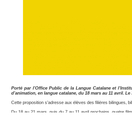
Porté par l’Office Public de la Langue Catalane et l’Inst
d’animation, en langue catalane, du 18 mars au 11 avril. Le
Cette proposition s’adresse aux élèves des filières bilingues, b
Du 18 au 21 mars, puis du 7 au 11 avril prochains, quatre film
différents, sur leur temps scolaire et en entrée libre, dans la sa
3×4 ; trois séances pour chacun des quatre titres proposés, pa
le jeune public des chefs d’œuvre de l’animation française et 