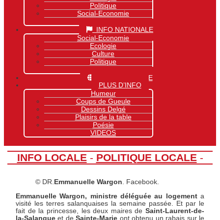
Politique
Social-Economie
Sports
INFO NATIONALE
Social-Economie
Ecologie
Culture
Politique
Sports
INFO MONDIALE
PLUS D’INFO
Humeur
Coups de Gueule
Dessins Delgé
Plaisirs de la table
Poésie
VIDEOS
INFO LOCALE
-
POLITIQUE LOCALE
-
© DR.
Emmanuelle Wargon
. Facebook.
Emmanuelle Wargon, ministre déléguée au logement
a
visité les terres salanquaises la semaine passée. Et par le
fait de la princesse, les deux maires de
Saint-Laurent-de-
la-Salanque
et de
Sainte-Marie
ont obtenu un rabais sur le