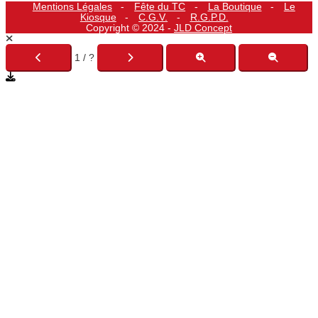
Mentions Légales
Fête du TC
La Boutique
Le
Kiosque
C.G.V.
R.G.P.D.
Copyright © 2024 -
JLD Concept
1 / ?