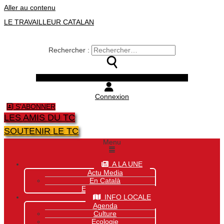
Aller au contenu
LE TRAVAILLEUR CATALAN
Rechercher :
Facebook
Twitter
Youtube
Instagram
Connexion
S'ABONNER
LES AMIS DU TC
SOUTENIR LE TC
Menu
A LA UNE
Actu Media
En Català
Exclusivité Site
INFO LOCALE
Agenda
Culture
Ecologie