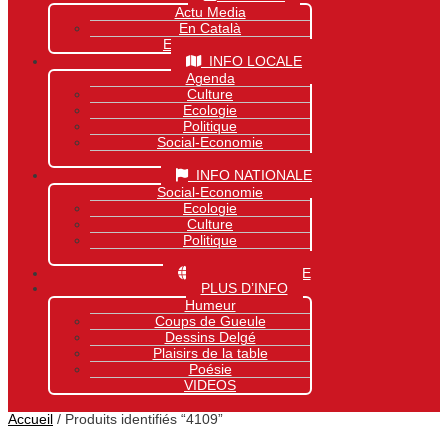
Actu Media
En Català
Exclusivité Site
INFO LOCALE
Agenda
Culture
Ecologie
Politique
Social-Economie
Sports
INFO NATIONALE
Social-Economie
Ecologie
Culture
Politique
Sports
INFO MONDIALE
PLUS D’INFO
Humeur
Coups de Gueule
Dessins Delgé
Plaisirs de la table
Poésie
VIDEOS
Accueil
/ Produits identifiés “4109”