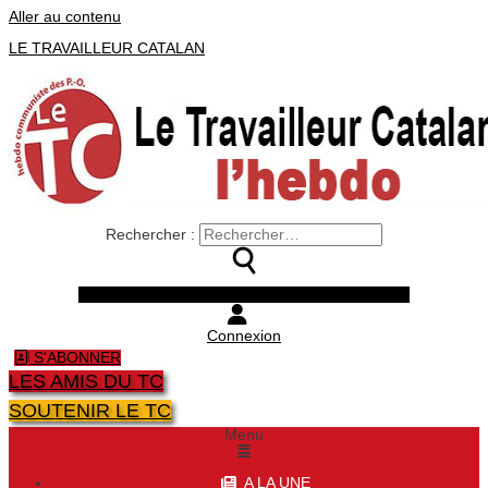
Aller au contenu
LE TRAVAILLEUR CATALAN
Rechercher :
Facebook
Twitter
Youtube
Instagram
Connexion
S'ABONNER
LES AMIS DU TC
SOUTENIR LE TC
Menu
A LA UNE