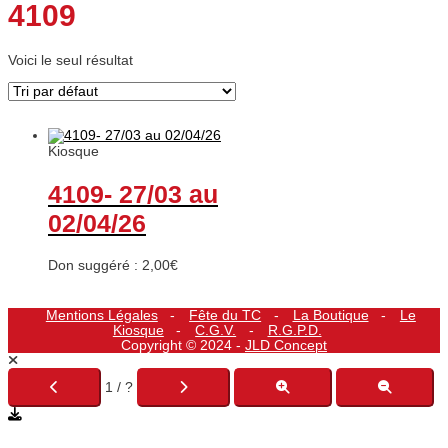
4109
Voici le seul résultat
Kiosque
4109- 27/03 au
02/04/26
Don suggéré :
2,00
€
Mentions Légales
Fête du TC
La Boutique
Le
Kiosque
C.G.V.
R.G.P.D.
Copyright © 2024 -
JLD Concept
1 / ?