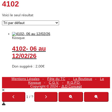
4102
Voici le seul résultat
Kiosque
4102- 06 au
12/02/26
Don suggéré :
2,00
€
Mentions Légales
Fête du TC
La Boutique
Le
Kiosque
C.G.V.
R.G.P.D.
Copyright © 2024 -
JLD Concept
1 / ?