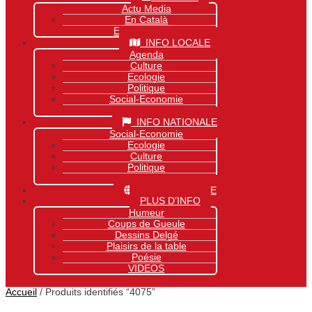
Actu Media
En Català
Exclusivité Site
INFO LOCALE
Agenda
Culture
Ecologie
Politique
Social-Economie
Sports
INFO NATIONALE
Social-Economie
Ecologie
Culture
Politique
Sports
INFO MONDIALE
PLUS D’INFO
Humeur
Coups de Gueule
Dessins Delgé
Plaisirs de la table
Poésie
VIDEOS
Accueil
/ Produits identifiés “4075”