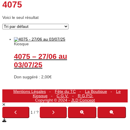
4075
Voici le seul résultat
Kiosque
4075 – 27/06 au
03/07/25
Don suggéré :
2,00
€
Mentions Légales
Fête du TC
La Boutique
Le
Kiosque
C.G.V.
R.G.P.D.
Copyright © 2024 -
JLD Concept
1 / ?