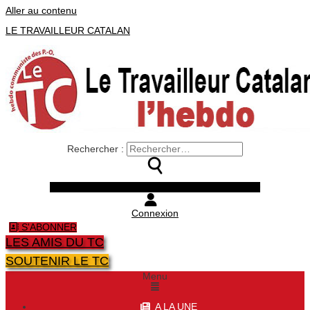
Aller au contenu
LE TRAVAILLEUR CATALAN
Rechercher :
Facebook
Twitter
Youtube
Instagram
Connexion
S'ABONNER
LES AMIS DU TC
SOUTENIR LE TC
Menu
A LA UNE