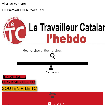
Aller au contenu
LE TRAVAILLEUR CATALAN
Rechercher :
Facebook
Twitter
Youtube
Instagram
Connexion
S'ABONNER
LES AMIS DU TC
SOUTENIR LE TC
Menu
A LA UNE