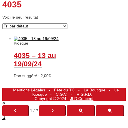
4035
Voici le seul résultat
Kiosque
4035 – 13 au
19/09/24
Don suggéré :
2,00
€
Mentions Légales
Fête du TC
La Boutique
Le
Kiosque
C.G.V.
R.G.P.D.
Copyright © 2024 -
JLD Concept
1 / ?