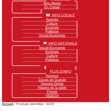
Actu Media
En Català
Exclusivité Site
INFO LOCALE
Agenda
Culture
Ecologie
Politique
Social-Economie
Sports
INFO NATIONALE
Social-Economie
Ecologie
Culture
Politique
Sports
INFO MONDIALE
PLUS D’INFO
Humeur
Coups de Gueule
Dessins Delgé
Plaisirs de la table
Poésie
VIDEOS
Accueil
/ Produits identifiés “4035”