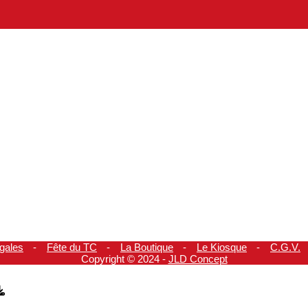
gales
Fête du TC
La Boutique
Le Kiosque
C.G.V.
Copyright © 2024 -
JLD Concept