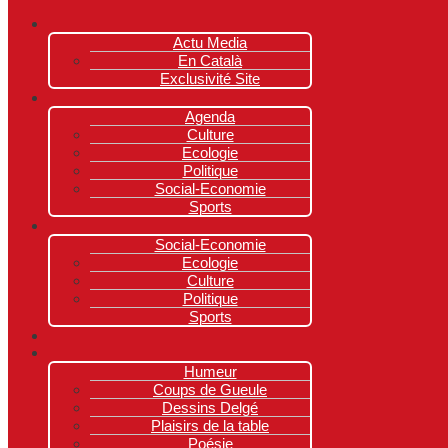
Actu Media
En Català
Exclusivité Site
Agenda
Culture
Ecologie
Politique
Social-Economie
Sports
Social-Economie
Ecologie
Culture
Politique
Sports
Humeur
Coups de Gueule
Dessins Delgé
Plaisirs de la table
Poésie