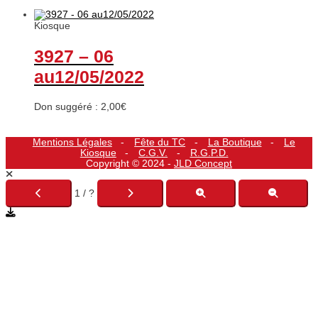
Kiosque
3927 – 06
au12/05/2022
Don suggéré :
2,00
€
Mentions Légales
Fête du TC
La Boutique
Le
Kiosque
C.G.V.
R.G.P.D.
Copyright © 2024 -
JLD Concept
1 / ?