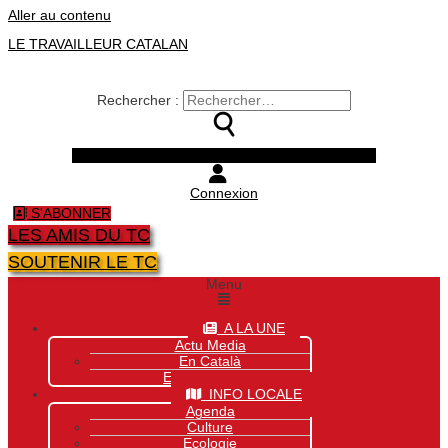
Aller au contenu
LE TRAVAILLEUR CATALAN
Rechercher :
Facebook
Twitter
Youtube
Instagram
Connexion
S'ABONNER
LES AMIS DU TC
SOUTENIR LE TC
Menu
A LA UNE
Actu Media
En Català
Exclusivité Site
INFO LOCALE
Agenda
Culture
Ecologie