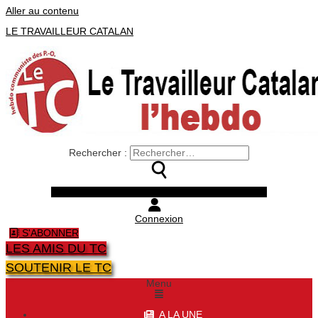
Aller au contenu
LE TRAVAILLEUR CATALAN
Rechercher :
Facebook
Twitter
Youtube
Instagram
Connexion
S'ABONNER
LES AMIS DU TC
SOUTENIR LE TC
Menu
A LA UNE