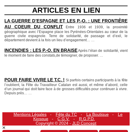
ARTICLES EN LIEN
LA GUERRE D’ESPAGNE ET LES P.-O. : UNE FRONTIÈRE
AU COEUR DU CONFLIT
Entre 1936 et 1939, la proximité
géographique avec l’Espagne place les Pyrénées-Orientales au cœur de la
guerre civile espagnole. Terre de solidarité, de passage et d’exil, le
département devient à la fois un lieu d’engagement…
…
INCENDIES : LES P.-O. EN BRAISE
Après l’élan de solidarité, vient
le moment de faire des constats,de témoigner, de proposer.
…
POUR FAIRE VIVRE LE T.C. !
Si parfois certains participants à la fête
l’oublient, la Fête du Travailleur Catalan est aussi, et même d’abord, celle
d’un journal qui doit faire face à de grosses difficultés pour continuer à vivre.
Depuis près…
…
Mentions Légales
Fête du TC
La Boutique
Le
Kiosque
C.G.V.
R.G.P.D.
Copyright © 2024 -
JLD Concept