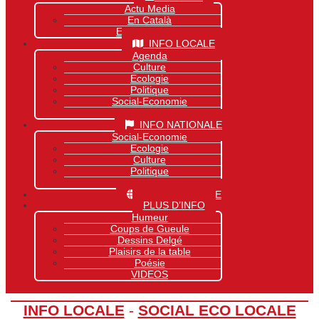
Actu Media
En Català
Exclusivité Site
INFO LOCALE
Agenda
Culture
Ecologie
Politique
Social-Economie
Sports
INFO NATIONALE
Social-Economie
Ecologie
Culture
Politique
Sports
INFO MONDIALE
PLUS D’INFO
Humeur
Coups de Gueule
Dessins Delgé
Plaisirs de la table
Poésie
VIDEOS
INFO LOCALE
-
SOCIAL ECO LOCALE