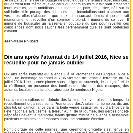
Je ne partage rien de ce foutage de gueule quasi généralisé. Avec tous ceux
qui gardent leur mémoire, avec ceux qui ont toujours tout fait pour préserver
leurs valeurs, leurs ambitions d’un monde de paix, de justice, bâti sur la
solidarité et le partage des richesses. Les incantations sont à laisser aux
vestiaires, elles n’abuseront que ceux qu’un sursaut démocratique pourrait
momentanément réveiller d’un sommeil profond. Il importe de se lever. Il
importe de bousculer un laisser-aller coupable du pire pour réveiller ces
consciences dont nous savons très pertinemment qu’elles sont porteuses
d’avenir.
Jean-Marie Philibert
Dix ans après l’attentat du 14 juillet 2016, Nice se
recueille pour ne jamais oublier
Dix ans après l’attentat qui a endeuillé la Promenade des Anglais, Nice a
rendu un hommage solennel aux 86 victimes de l’attaque terroriste du 14
juillet 2016. Une journée placée sous le signe du souvenir, de la dignité et de
la résilience, en présence des familles des victimes, des rescapés, des
autorités locales et nationales, ainsi que de nombreux Niçois.
Les commémorations ont débuté dès la matinée avec plusieurs temps de
recueillement organisés sur la Promenade des Anglais, là même où, dix ans
plus tôt, un camion lancé dans la foule venue assister au feu d’artifice de la
Fête nationale avait semé la terreur. Au fil de la journée, des gerbes ont été
déposées devant le mémorial, tandis qu’une minute de silence a rassemblé
plusieurs centaines de personnes dans une profonde émotion.
Point d’orgue de cette journée, une cérémonie officielle s’est tenue en