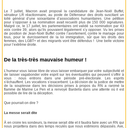
Le 7 juillet, Macron avait proposé la candidature de Jean-Noël Buffet,
sénateur LR réactionnaire, au poste de Défenseur des droits suscitant un
tollé général d’une soixantaine d’associations humanitaires. Une pétition
pour s’opposer à sa nomination avait recueilli plus de 150 000 signatures.
Malgré ce, le 17 juillet, les parlementaires ont validé sa nomination par 43
voix contre 39, alors qu’ils pouvaient légalement s’y opposer. Vu les prises
de position de Jean-Noël Buffet contre l’avortement, contre le mariage pour
tous, pour le durcissement de la loi immigration, sûr que les droits des
femmes, des LGBT+ et des migrants vont être défendus ! Une belle victoire
pour l’extrême droite.
De la très-très mauvaise humeur !
L’humeur vous laisse libre de vous laisser embarquer par votre subjectivité et
de laisser vagabonder votre esprit sur les éventualités qui peuvent s’offrir à
vous : nous entrons dans une période pré-électorale. Les esprits
s’échauffent. Les vocations s’exacerbent. La décision de la justice de mettre
de la souplesse dans les décisions prises à propos du RN a ranimé la
flamme de Marine Le Pen et a renvoyé Bardella dans une attente où il est
possible de lire de la déception.
Que pourrait-on dire ?
La messe serait dite
À en croire les sondeurs, la messe serait dite et il faudra faire avec un RN qui
nous projettera dans des temps reculés que nous estimions dépassés. Ave,