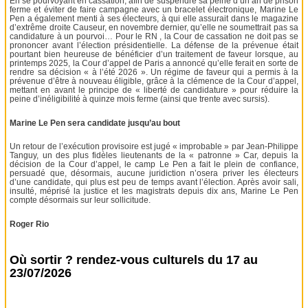
En se pourvoyant en cassation, afin de suspendre sa peine d’un an de prison
ferme et éviter de faire campagne avec un bracelet électronique, Marine Le
Pen a également menti à ses électeurs, à qui elle assurait dans le magazine
d’extrême droite Causeur, en novembre dernier, qu’elle ne soumettrait pas sa
candidature à un pourvoi… Pour le RN , la Cour de cassation ne doit pas se
prononcer avant l’élection présidentielle. La défense de la prévenue était
pourtant bien heureuse de bénéficier d’un traitement de faveur lorsque, au
printemps 2025, la Cour d’appel de Paris a annoncé qu’elle ferait en sorte de
rendre sa décision « à l’été 2026 ». Un régime de faveur qui a permis à la
prévenue d’être à nouveau éligible, grâce à la clémence de la Cour d’appel,
mettant en avant le principe de « liberté de candidature » pour réduire la
peine d’inéligibilité à quinze mois ferme (ainsi que trente avec sursis).
Marine Le Pen sera candidate jusqu’au bout
Un retour de l’exécution provisoire est jugé « improbable » par Jean-Philippe
Tanguy, un des plus fidèles lieutenants de la « patronne » Car, depuis la
décision de la Cour d’appel, le camp Le Pen a fait le plein de confiance,
persuadé que, désormais, aucune juridiction n’osera priver les électeurs
d’une candidate, qui plus est peu de temps avant l’élection. Après avoir sali,
insulté, méprisé la justice et les magistrats depuis dix ans, Marine Le Pen
compte désormais sur leur sollicitude.
Roger Rio
Où sortir ? rendez-vous culturels du 17 au
23/07/2026