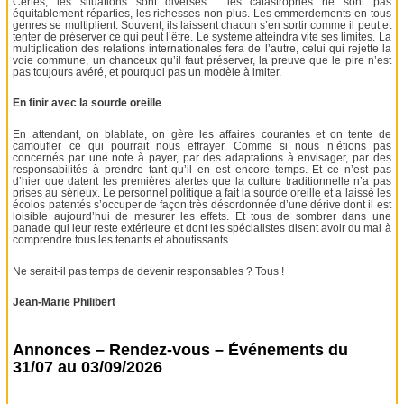
Certes, les situations sont diverses : les catastrophes ne sont pas
équitablement réparties, les richesses non plus. Les emmerdements en tous
genres se multiplient. Souvent, ils laissent chacun s’en sortir comme il peut et
tenter de préserver ce qui peut l’être. Le système atteindra vite ses limites. La
multiplication des relations internationales fera de l’autre, celui qui rejette la
voie commune, un chanceux qu’il faut préserver, la preuve que le pire n’est
pas toujours avéré, et pourquoi pas un modèle à imiter.
En finir avec la sourde oreille
En attendant, on blablate, on gère les affaires courantes et on tente de
camoufler ce qui pourrait nous effrayer. Comme si nous n’étions pas
concernés par une note à payer, par des adaptations à envisager, par des
responsabilités à prendre tant qu’il en est encore temps. Et ce n’est pas
d’hier que datent les premières alertes que la culture traditionnelle n’a pas
prises au sérieux. Le personnel politique a fait la sourde oreille et a laissé les
écolos patentés s’occuper de façon très désordonnée d’une dérive dont il est
loisible aujourd’hui de mesurer les effets. Et tous de sombrer dans une
panade qui leur reste extérieure et dont les spécialistes disent avoir du mal à
comprendre tous les tenants et aboutissants.
Ne serait-il pas temps de devenir responsables ? Tous !
Jean-Marie Philibert
Annonces – Rendez-vous – Événements du
31/07 au 03/09/2026