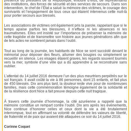
présence du président de la République, entouré d’élus, de représentants
des institutions, des forces de sécurité et des services de secours. Dans son
intervention, le chef de l’État a salué la mémoire des victimes, le courage des
survivants et l’engagement de tous ceux qui étaient intervenus cette nuit-là
pour porter secours aux blessés.
Les associations de victimes ont également pris la parole, rappelant que si le
temps apaise parfois les blessures, il n’efface ni les absences ni les
traumatismes. Elles ont insisté sur l’importance de préserver la mémoire de
cette tragédie et de transmettre son histoire aux jeunes générations afin que
de tels actes ne sombrent jamais dans l’oubli.
Tout au long de la journée, les habitants de Nice se sont succédé devant le
mémorial pour déposer des fleurs, allumer des bougies ou simplement se
recueillir en silence. Les visages étaient graves, les regards souvent tournés
vers la mer, symbole d’une ville qui a dû apprendre à se reconstruire sans
oublier.
L’attentat du 14 juillet 2016 demeure l’un des plus meurtriers perpétrés sur le
sol français. Il avait coûté la vie à 86 personnes, dont 15 enfants, et fait plus
de 450 blessés. Dix ans plus tard, la douleur reste vive pour de nombreuses
familles, mais cette commémoration témoigne également de la solidarité et
de la résilience dont Nice a fait preuve depuis cette nuit tragique.
À travers cette journée d’hommage, la cité azuréenne a rappelé que la
mémoire constitue un rempart contre l’oubli. Dix ans après les événements,
Nice continue d’honorer celles et ceux dont la vie a été brutalement
interrompue, tout en affirmant sa volonté de défendre les valeurs de liberté,
de fraternité et de paix qui avaient été attaquées ce soir du 14 juillet 2016.
Corinne Coquet