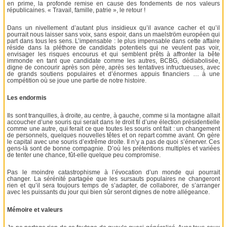
en prime, la profonde remise en cause des fondements de nos valeurs
républicaines. « Travail, famille, patrie », le retour !
Dans un nivellement d’autant plus insidieux qu’il avance cacher et qu’il
pourrait nous laisser sans voix, sans espoir, dans un maelström européen qui
part dans tous les sens. L’impensable : le plus impensable dans cette affaire
réside dans la pléthore de candidats potentiels qui ne veulent pas voir,
envisager les risques encourus et qui semblent prêts à affronter la bête
immonde en tant que candidate comme les autres, BCBG, dédiabolisée,
digne de concourir après son père, après ses tentatives infructueuses, avec
de grands soutiens populaires et d’énormes appuis financiers … à une
compétition où se joue une partie de notre histoire.
Les endormis
Ils sont tranquilles, à droite, au centre, à gauche, comme si la montagne allait
accoucher d’une souris qui serait dans le droit fil d’une élection présidentielle
comme une autre, qui ferait ce que toutes les souris ont fait : un changement
de personnels, quelques nouvelles têtes et on repart comme avant. On gère
le capital avec une souris d’extrême droite. Il n’y a pas de quoi s’énerver. Ces
gens-là sont de bonne compagnie. D’où les prétentions multiples et variées
de tenter une chance, fût-elle quelque peu compromise.
Pas le moindre catastrophisme à l’évocation d’un monde qui pourrait
changer. La sérénité partagée que les sursauts populaires ne changeront
rien et qu’il sera toujours temps de s’adapter, de collaborer, de s’arranger
avec les puissants du jour qui bien sûr seront dignes de notre allégeance.
Mémoire et valeurs