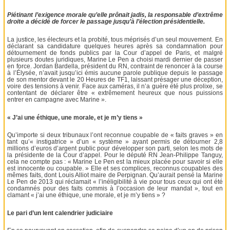
Piétinant l’exigence morale qu’elle prônait jadis, la responsable d’extrême
droite a décidé de forcer le passage jusqu’à l’élection présidentielle.
La justice, les électeurs et la probité, tous méprisés d’un seul mouvement. En
déclarant sa candidature quelques heures après sa condamnation pour
détournement de fonds publics par la Cour d’appel de Paris, et malgré
plusieurs doutes juridiques, Marine Le Pen a choisi mardi dernier de passer
en force. Jordan Bardella, président du RN, contraint de renoncer à la course
à l’Élysée, n’avait jusqu’ici émis aucune parole publique depuis le passage
de son mentor devant le 20 Heures de TF1, laissant présager une déception,
voire des tensions à venir. Face aux caméras, il n’a guère été plus prolixe, se
contentant de déclarer être « extrêmement heureux que nous puissions
entrer en campagne avec Marine ».
« J’ai une éthique, une morale, et je m’y tiens »
Qu’importe si deux tribunaux l’ont reconnue coupable de « faits graves » en
tant qu’« instigatrice » d’un « système » ayant permis de détourner 2,8
millions d’euros d’argent public pour développer son parti, selon les mots de
la présidente de la Cour d’appel. Pour le député RN Jean-Philippe Tanguy,
cela ne compte pas : « Marine Le Pen est la mieux placée pour savoir si elle
est innocente ou coupable. » Elle et ses complices, reconnus coupables des
mêmes faits, dont Louis Alliot maire de Perpignan. Qu’aurait pensé la Marine
Le Pen de 2013 qui réclamait « l’inéligibilité à vie pour tous ceux qui ont été
condamnés pour des faits commis à l’occasion de leur mandat », tout en
clamant « j’ai une éthique, une morale, et je m’y tiens » ?
Le pari d’un lent calendrier judiciaire