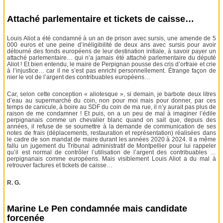
Attaché parlementaire et tickets de caisse…
Louis Aliot a été condamné à un an de prison avec sursis, une amende de 5
000 euros et une peine d’inéligibilité de deux ans avec sursis pour avoir
détourné des fonds européens de leur destination initiale, à savoir payer un
attaché parlementaire… qui n’a jamais été attaché parlementaire du député
Aliot ! Et bien entendu, le maire de Perpignan pousse des cris d’orfraie et crie
à l’injustice… car il ne s’est pas enrichi personnellement. Étrange façon de
nier le vol de l’argent des contribuables européens…
Car, selon cette conception « aliotesque », si demain, je barbote deux litres
d’eau au supermarché du coin, non pour moi mais pour donner, par ces
temps de canicule, à boire au SDF du coin de ma rue, il n’y aurait pas plus de
raison de me condamner ! Et puis, on a un peu de mal à imaginer l’édile
perpignanais comme un chevalier blanc quand on sait que, depuis des
années, il refuse de se soumettre à la demande de communication de ses
notes de frais (déplacements, restauration et représentation) réalisées dans
le cadre de son mandat de maire durant les années 2020 à 2024. Il a même
fallu un jugement du Tribunal administratif de Montpellier pour lui rappeler
qu’il est normal de contrôler l’utilisation de l’argent des contribuables …
perpignanais comme européens. Mais visiblement Louis Aliot a du mal à
retrouver factures et tickets de caisse…
R. G.
Marine Le Pen condamnée mais candidate
forcenée