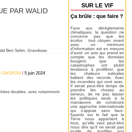
SUR LE VIF
UE PAR WALID
Ça brûle : que faire ?
Face aux dérèglements
climatiques, la question ne
concerne pas que les
écolos : tout citoyen vivant
avec un minimum
d’information est en mesure
alid Ben Selim. Grandiose.
d’avoir un avis qui prend en
compte que les données
bougent, que les
catastrophes ont plutôt
tendance à proliférer, que
le GASPON
/
5 juin 2024
les chaleurs estivales
battent des records. Avec
les incendies qui vont avec.
Il serait peut-être temps de
prendre les choses au
ouchées doubles, avec notamment
sérieux, de ne pas laisser
les politiques seuls à la
manœuvre, de construire
une approche internationale
qui s’appuie sans faux-
fuyants sur le fait que la
Terre nous appartient à
tous, qu’elle veut peut-être
nous dire qu’il ne serait pas
inutile de modifier nos