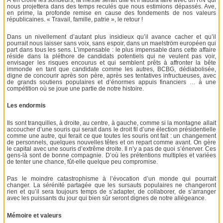
À en croire les sondeurs, la messe serait dite et il faudra faire avec un RN qui
nous projettera dans des temps reculés que nous estimions dépassés. Ave,
en prime, la profonde remise en cause des fondements de nos valeurs
républicaines. « Travail, famille, patrie », le retour !
Dans un nivellement d’autant plus insidieux qu’il avance cacher et qu’il
pourrait nous laisser sans voix, sans espoir, dans un maelström européen qui
part dans tous les sens. L’impensable : le plus impensable dans cette affaire
réside dans la pléthore de candidats potentiels qui ne veulent pas voir,
envisager les risques encourus et qui semblent prêts à affronter la bête
immonde en tant que candidate comme les autres, BCBG, dédiabolisée,
digne de concourir après son père, après ses tentatives infructueuses, avec
de grands soutiens populaires et d’énormes appuis financiers … à une
compétition où se joue une partie de notre histoire.
Les endormis
Ils sont tranquilles, à droite, au centre, à gauche, comme si la montagne allait
accoucher d’une souris qui serait dans le droit fil d’une élection présidentielle
comme une autre, qui ferait ce que toutes les souris ont fait : un changement
de personnels, quelques nouvelles têtes et on repart comme avant. On gère
le capital avec une souris d’extrême droite. Il n’y a pas de quoi s’énerver. Ces
gens-là sont de bonne compagnie. D’où les prétentions multiples et variées
de tenter une chance, fût-elle quelque peu compromise.
Pas le moindre catastrophisme à l’évocation d’un monde qui pourrait
changer. La sérénité partagée que les sursauts populaires ne changeront
rien et qu’il sera toujours temps de s’adapter, de collaborer, de s’arranger
avec les puissants du jour qui bien sûr seront dignes de notre allégeance.
Mémoire et valeurs