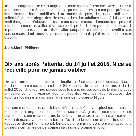
Je ne partage rien de ce foutage de gueule quasi généralisé. Avec tous ceux
qui gardent leur mémoire, avec ceux qui ont toujours tout fait pour préserver
leurs valeurs, leurs ambitions d’un monde de paix, de justice, bâti sur la
solidarité et le partage des richesses. Les incantations sont à laisser aux
vestiaires, elles n’abuseront que ceux qu’un sursaut démocratique pourrait
momentanément réveiller d’un sommeil profond. Il importe de se lever. Il
importe de bousculer un laisser-aller coupable du pire pour réveiller ces
consciences dont nous savons très pertinemment qu’elles sont porteuses
d’avenir.
Jean-Marie Philibert
Dix ans après l’attentat du 14 juillet 2016, Nice se
recueille pour ne jamais oublier
Dix ans après l’attentat qui a endeuillé la Promenade des Anglais, Nice a
rendu un hommage solennel aux 86 victimes de l’attaque terroriste du 14
juillet 2016. Une journée placée sous le signe du souvenir, de la dignité et de
la résilience, en présence des familles des victimes, des rescapés, des
autorités locales et nationales, ainsi que de nombreux Niçois.
Les commémorations ont débuté dès la matinée avec plusieurs temps de
recueillement organisés sur la Promenade des Anglais, là même où, dix ans
plus tôt, un camion lancé dans la foule venue assister au feu d’artifice de la
Fête nationale avait semé la terreur. Au fil de la journée, des gerbes ont été
déposées devant le mémorial, tandis qu’une minute de silence a rassemblé
plusieurs centaines de personnes dans une profonde émotion.