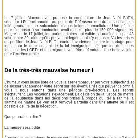
Le 7 juillet, Macron avait proposé la candidature de Jean-Noël Buffet,
sénateur LR réactionnaire, au poste de Défenseur des droits suscitant un
tollé général d’une soixantaine d’associations humanitaires. Une pétition
pour s’opposer à sa nomination avait recueilli plus de 150 000 signatures.
Malgré ce, le 17 juillet, les parlementaires ont validé sa nomination par 43
voix contre 39, alors qu’ils pouvaient légalement s’y opposer. Vu les prises
de position de Jean-Noël Buffet contre l’avortement, contre le mariage pour
tous, pour le durcissement de la loi immigration, sûr que les droits des
femmes, des LGBT+ et des migrants vont être défendus ! Une belle victoire
pour l’extrême droite.
De la très-très mauvaise humeur !
L’humeur vous laisse libre de vous laisser embarquer par votre subjectivité et
de laisser vagabonder votre esprit sur les éventualités qui peuvent s’offrir à
vous : nous entrons dans une période pré-électorale. Les esprits
s’échauffent. Les vocations s’exacerbent. La décision de la justice de mettre
de la souplesse dans les décisions prises à propos du RN a ranimé la
flamme de Marine Le Pen et a renvoyé Bardella dans une attente où il est
possible de lire de la déception.
Que pourrait-on dire ?
La messe serait dite