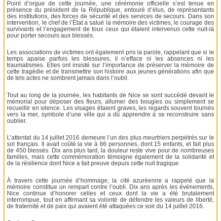
Point d’orgue de cette journée, une cérémonie officielle s’est tenue en
présence du président de la République, entouré d’élus, de représentants
des institutions, des forces de sécurité et des services de secours. Dans son
intervention, le chef de l’État a salué la mémoire des victimes, le courage des
survivants et l’engagement de tous ceux qui étaient intervenus cette nuit-là
pour porter secours aux blessés.
Les associations de victimes ont également pris la parole, rappelant que si le
temps apaise parfois les blessures, il n’efface ni les absences ni les
traumatismes. Elles ont insisté sur l’importance de préserver la mémoire de
cette tragédie et de transmettre son histoire aux jeunes générations afin que
de tels actes ne sombrent jamais dans l’oubli.
Tout au long de la journée, les habitants de Nice se sont succédé devant le
mémorial pour déposer des fleurs, allumer des bougies ou simplement se
recueillir en silence. Les visages étaient graves, les regards souvent tournés
vers la mer, symbole d’une ville qui a dû apprendre à se reconstruire sans
oublier.
L’attentat du 14 juillet 2016 demeure l’un des plus meurtriers perpétrés sur le
sol français. Il avait coûté la vie à 86 personnes, dont 15 enfants, et fait plus
de 450 blessés. Dix ans plus tard, la douleur reste vive pour de nombreuses
familles, mais cette commémoration témoigne également de la solidarité et
de la résilience dont Nice a fait preuve depuis cette nuit tragique.
À travers cette journée d’hommage, la cité azuréenne a rappelé que la
mémoire constitue un rempart contre l’oubli. Dix ans après les événements,
Nice continue d’honorer celles et ceux dont la vie a été brutalement
interrompue, tout en affirmant sa volonté de défendre les valeurs de liberté,
de fraternité et de paix qui avaient été attaquées ce soir du 14 juillet 2016.