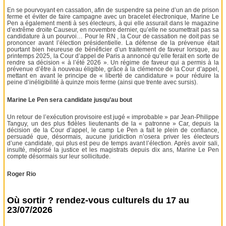
En se pourvoyant en cassation, afin de suspendre sa peine d’un an de prison
ferme et éviter de faire campagne avec un bracelet électronique, Marine Le
Pen a également menti à ses électeurs, à qui elle assurait dans le magazine
d’extrême droite Causeur, en novembre dernier, qu’elle ne soumettrait pas sa
candidature à un pourvoi… Pour le RN , la Cour de cassation ne doit pas se
prononcer avant l’élection présidentielle. La défense de la prévenue était
pourtant bien heureuse de bénéficier d’un traitement de faveur lorsque, au
printemps 2025, la Cour d’appel de Paris a annoncé qu’elle ferait en sorte de
rendre sa décision « à l’été 2026 ». Un régime de faveur qui a permis à la
prévenue d’être à nouveau éligible, grâce à la clémence de la Cour d’appel,
mettant en avant le principe de « liberté de candidature » pour réduire la
peine d’inéligibilité à quinze mois ferme (ainsi que trente avec sursis).
Marine Le Pen sera candidate jusqu’au bout
Un retour de l’exécution provisoire est jugé « improbable » par Jean-Philippe
Tanguy, un des plus fidèles lieutenants de la « patronne » Car, depuis la
décision de la Cour d’appel, le camp Le Pen a fait le plein de confiance,
persuadé que, désormais, aucune juridiction n’osera priver les électeurs
d’une candidate, qui plus est peu de temps avant l’élection. Après avoir sali,
insulté, méprisé la justice et les magistrats depuis dix ans, Marine Le Pen
compte désormais sur leur sollicitude.
Roger Rio
Où sortir ? rendez-vous culturels du 17 au
23/07/2026