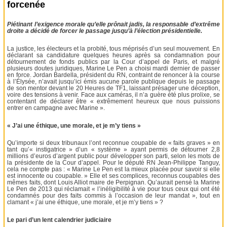
forcenée
Piétinant l’exigence morale qu’elle prônait jadis, la responsable d’extrême
droite a décidé de forcer le passage jusqu’à l’élection présidentielle.
La justice, les électeurs et la probité, tous méprisés d’un seul mouvement. En
déclarant sa candidature quelques heures après sa condamnation pour
détournement de fonds publics par la Cour d’appel de Paris, et malgré
plusieurs doutes juridiques, Marine Le Pen a choisi mardi dernier de passer
en force. Jordan Bardella, président du RN, contraint de renoncer à la course
à l’Élysée, n’avait jusqu’ici émis aucune parole publique depuis le passage
de son mentor devant le 20 Heures de TF1, laissant présager une déception,
voire des tensions à venir. Face aux caméras, il n’a guère été plus prolixe, se
contentant de déclarer être « extrêmement heureux que nous puissions
entrer en campagne avec Marine ».
« J’ai une éthique, une morale, et je m’y tiens »
Qu’importe si deux tribunaux l’ont reconnue coupable de « faits graves » en
tant qu’« instigatrice » d’un « système » ayant permis de détourner 2,8
millions d’euros d’argent public pour développer son parti, selon les mots de
la présidente de la Cour d’appel. Pour le député RN Jean-Philippe Tanguy,
cela ne compte pas : « Marine Le Pen est la mieux placée pour savoir si elle
est innocente ou coupable. » Elle et ses complices, reconnus coupables des
mêmes faits, dont Louis Alliot maire de Perpignan. Qu’aurait pensé la Marine
Le Pen de 2013 qui réclamait « l’inéligibilité à vie pour tous ceux qui ont été
condamnés pour des faits commis à l’occasion de leur mandat », tout en
clamant « j’ai une éthique, une morale, et je m’y tiens » ?
Le pari d’un lent calendrier judiciaire