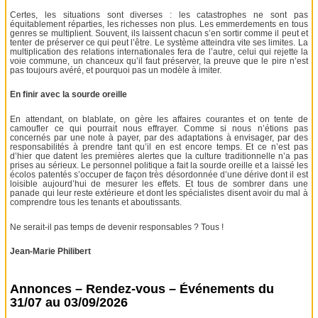
Certes, les situations sont diverses : les catastrophes ne sont pas
équitablement réparties, les richesses non plus. Les emmerdements en tous
genres se multiplient. Souvent, ils laissent chacun s’en sortir comme il peut et
tenter de préserver ce qui peut l’être. Le système atteindra vite ses limites. La
multiplication des relations internationales fera de l’autre, celui qui rejette la
voie commune, un chanceux qu’il faut préserver, la preuve que le pire n’est
pas toujours avéré, et pourquoi pas un modèle à imiter.
En finir avec la sourde oreille
En attendant, on blablate, on gère les affaires courantes et on tente de
camoufler ce qui pourrait nous effrayer. Comme si nous n’étions pas
concernés par une note à payer, par des adaptations à envisager, par des
responsabilités à prendre tant qu’il en est encore temps. Et ce n’est pas
d’hier que datent les premières alertes que la culture traditionnelle n’a pas
prises au sérieux. Le personnel politique a fait la sourde oreille et a laissé les
écolos patentés s’occuper de façon très désordonnée d’une dérive dont il est
loisible aujourd’hui de mesurer les effets. Et tous de sombrer dans une
panade qui leur reste extérieure et dont les spécialistes disent avoir du mal à
comprendre tous les tenants et aboutissants.
Ne serait-il pas temps de devenir responsables ? Tous !
Jean-Marie Philibert
Annonces – Rendez-vous – Événements du
31/07 au 03/09/2026