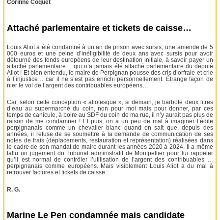
Corinne Coquet
Attaché parlementaire et tickets de caisse…
Louis Aliot a été condamné à un an de prison avec sursis, une amende de 5
000 euros et une peine d’inéligibilité de deux ans avec sursis pour avoir
détourné des fonds européens de leur destination initiale, à savoir payer un
attaché parlementaire… qui n’a jamais été attaché parlementaire du député
Aliot ! Et bien entendu, le maire de Perpignan pousse des cris d’orfraie et crie
à l’injustice… car il ne s’est pas enrichi personnellement. Étrange façon de
nier le vol de l’argent des contribuables européens…
Car, selon cette conception « aliotesque », si demain, je barbote deux litres
d’eau au supermarché du coin, non pour moi mais pour donner, par ces
temps de canicule, à boire au SDF du coin de ma rue, il n’y aurait pas plus de
raison de me condamner ! Et puis, on a un peu de mal à imaginer l’édile
perpignanais comme un chevalier blanc quand on sait que, depuis des
années, il refuse de se soumettre à la demande de communication de ses
notes de frais (déplacements, restauration et représentation) réalisées dans
le cadre de son mandat de maire durant les années 2020 à 2024. Il a même
fallu un jugement du Tribunal administratif de Montpellier pour lui rappeler
qu’il est normal de contrôler l’utilisation de l’argent des contribuables …
perpignanais comme européens. Mais visiblement Louis Aliot a du mal à
retrouver factures et tickets de caisse…
R. G.
Marine Le Pen condamnée mais candidate