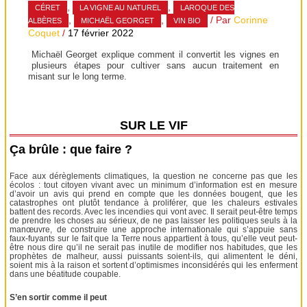
,
,
CÉRET
LA VIGNE AU NATUREL
LAROQUE DES
,
,
/ Par
Corinne
ALBÈRES
MICHAËL GEORGET
VIN BIO
Coquet
/
17 février 2022
Michaël Georget explique comment il convertit les vignes en
plusieurs étapes pour cultiver sans aucun traitement en
misant sur le long terme.
SUR LE VIF
Ça brûle : que faire ?
Face aux dérèglements climatiques, la question ne concerne pas que les
écolos : tout citoyen vivant avec un minimum d’information est en mesure
d’avoir un avis qui prend en compte que les données bougent, que les
catastrophes ont plutôt tendance à proliférer, que les chaleurs estivales
battent des records. Avec les incendies qui vont avec. Il serait peut-être temps
de prendre les choses au sérieux, de ne pas laisser les politiques seuls à la
manœuvre, de construire une approche internationale qui s’appuie sans
faux-fuyants sur le fait que la Terre nous appartient à tous, qu’elle veut peut-
être nous dire qu’il ne serait pas inutile de modifier nos habitudes, que les
prophètes de malheur, aussi puissants soient-ils, qui alimentent le déni,
soient mis à la raison et sortent d’optimismes inconsidérés qui les enferment
dans une béatitude coupable.
S’en sortir comme il peut