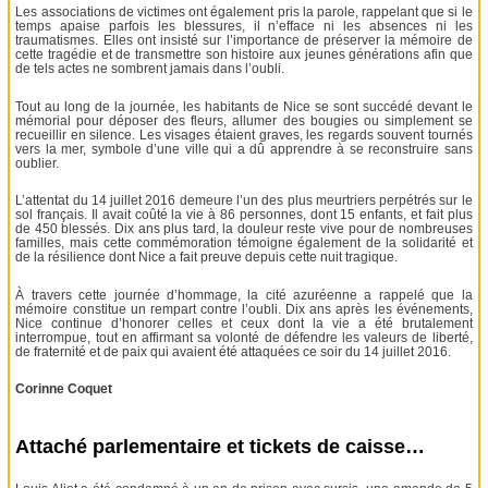
Les associations de victimes ont également pris la parole, rappelant que si le
temps apaise parfois les blessures, il n’efface ni les absences ni les
traumatismes. Elles ont insisté sur l’importance de préserver la mémoire de
cette tragédie et de transmettre son histoire aux jeunes générations afin que
de tels actes ne sombrent jamais dans l’oubli.
Tout au long de la journée, les habitants de Nice se sont succédé devant le
mémorial pour déposer des fleurs, allumer des bougies ou simplement se
recueillir en silence. Les visages étaient graves, les regards souvent tournés
vers la mer, symbole d’une ville qui a dû apprendre à se reconstruire sans
oublier.
L’attentat du 14 juillet 2016 demeure l’un des plus meurtriers perpétrés sur le
sol français. Il avait coûté la vie à 86 personnes, dont 15 enfants, et fait plus
de 450 blessés. Dix ans plus tard, la douleur reste vive pour de nombreuses
familles, mais cette commémoration témoigne également de la solidarité et
de la résilience dont Nice a fait preuve depuis cette nuit tragique.
À travers cette journée d’hommage, la cité azuréenne a rappelé que la
mémoire constitue un rempart contre l’oubli. Dix ans après les événements,
Nice continue d’honorer celles et ceux dont la vie a été brutalement
interrompue, tout en affirmant sa volonté de défendre les valeurs de liberté,
de fraternité et de paix qui avaient été attaquées ce soir du 14 juillet 2016.
Corinne Coquet
Attaché parlementaire et tickets de caisse…