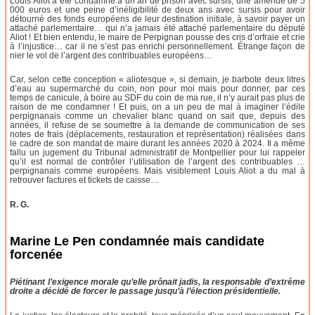
Louis Aliot a été condamné à un an de prison avec sursis, une amende de 5
000 euros et une peine d’inéligibilité de deux ans avec sursis pour avoir
détourné des fonds européens de leur destination initiale, à savoir payer un
attaché parlementaire… qui n’a jamais été attaché parlementaire du député
Aliot ! Et bien entendu, le maire de Perpignan pousse des cris d’orfraie et crie
à l’injustice… car il ne s’est pas enrichi personnellement. Étrange façon de
nier le vol de l’argent des contribuables européens…
Car, selon cette conception « aliotesque », si demain, je barbote deux litres
d’eau au supermarché du coin, non pour moi mais pour donner, par ces
temps de canicule, à boire au SDF du coin de ma rue, il n’y aurait pas plus de
raison de me condamner ! Et puis, on a un peu de mal à imaginer l’édile
perpignanais comme un chevalier blanc quand on sait que, depuis des
années, il refuse de se soumettre à la demande de communication de ses
notes de frais (déplacements, restauration et représentation) réalisées dans
le cadre de son mandat de maire durant les années 2020 à 2024. Il a même
fallu un jugement du Tribunal administratif de Montpellier pour lui rappeler
qu’il est normal de contrôler l’utilisation de l’argent des contribuables …
perpignanais comme européens. Mais visiblement Louis Aliot a du mal à
retrouver factures et tickets de caisse…
R. G.
Marine Le Pen condamnée mais candidate
forcenée
Piétinant l’exigence morale qu’elle prônait jadis, la responsable d’extrême
droite a décidé de forcer le passage jusqu’à l’élection présidentielle.