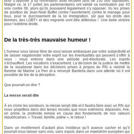
pour s’opposer à sa nomination avait recueilli plus de 150 000 signatures.
Malgré ce, le 17 juillet, les parlementaires ont validé sa nomination par 43
voix contre 39, alors qu’ils pouvaient légalement s’y opposer. Vu les prises
de position de Jean-Noël Buffet contre l’avortement, contre le mariage pour
tous, pour le durcissement de la loi immigration, sûr que les droits des
femmes, des LGBT+ et des migrants vont être défendus ! Une belle victoire
pour l’extrême droite.
De la très-très mauvaise humeur !
L’humeur vous laisse libre de vous laisser embarquer par votre subjectivité et
de laisser vagabonder votre esprit sur les éventualités qui peuvent s’offrir à
vous : nous entrons dans une période pré-électorale. Les esprits
s’échauffent. Les vocations s’exacerbent. La décision de la justice de mettre
de la souplesse dans les décisions prises à propos du RN a ranimé la
flamme de Marine Le Pen et a renvoyé Bardella dans une attente où il est
possible de lire de la déception.
Que pourrait-on dire ?
La messe serait dite
À en croire les sondeurs, la messe serait dite et il faudra faire avec un RN qui
nous projettera dans des temps reculés que nous estimions dépassés. Ave,
en prime, la profonde remise en cause des fondements de nos valeurs
républicaines. « Travail, famille, patrie », le retour !
Dans un nivellement d’autant plus insidieux qu’il avance cacher et qu’il
pourrait nous laisser sans voix, sans espoir, dans un maelström européen qui