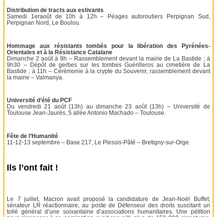
Distribution de tracts aux estivants
Samedi 1eraoût de 10h à 12h – Péages autoroutiers Perpignan Sud,
Perpignan Nord, Le Boulou.
Hommage aux résistants tombés pour la libération des Pyrénées-
Orientales et à la Résistance Catalane
Dimanche 2 août à 9h – Rassemblement devant la mairie de La Bastide ; à
9h30 – Dépôt de gerbes sur les tombes Guérilleros au cimetière de La
Bastide ; à 11h – Cérémonie à la crypte du Souvenir, rassemblement devant
la mairie – Valmanya.
Université d’été du PCF
Du vendredi 21 août (13h) au dimanche 23 août (13h) – Université de
Toulouse Jean-Jaurès, 5 allée Antonio Machado – Toulouse.
Fête de l’Humanité
11-12-13 septembre – Base 217, Le Plessis-Pâté – Bretigny-sur-Orge.
Ils l’ont fait !
Le 7 juillet, Macron avait proposé la candidature de Jean-Noël Buffet,
sénateur LR réactionnaire, au poste de Défenseur des droits suscitant un
tollé général d’une soixantaine d’associations humanitaires. Une pétition