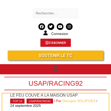
Connexion
S'ABONNER
SOUTENIR LE TC
USAP/RACING92
LE FEU COUVE À LA MAISON USAP
,
/ Par
Georges SOLATGES
/
TOP 14
USAP/RACING92
24 septembre 2025