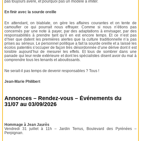
pas toujours avéré, et pourquoi pas un modèle à imiter.
En finir avec la sourde oreille
En attendant, on blablate, on gère les affaires courantes et on tente de
camoufler ce qui pourrait nous effrayer. Comme si nous n’étions pas
concernés par une note à payer, par des adaptations à envisager, par des
responsabilités à prendre tant qu’il en est encore temps. Et ce n’est pas
d’hier que datent les premières alertes que la culture traditionnelle n’a pas
prises au sérieux. Le personnel politique a fait la sourde oreille et a laissé les
écolos patentés s’occuper de façon très désordonnée d’une dérive dont il est
loisible aujourd’hui de mesurer les effets. Et tous de sombrer dans une
panade qui leur reste extérieure et dont les spécialistes disent avoir du mal à
comprendre tous les tenants et aboutissants.
Ne serait-il pas temps de devenir responsables ? Tous !
Jean-Marie Philibert
Annonces – Rendez-vous – Événements du
31/07 au 03/09/2026
Hommage à Jean Jaurès
Vendredi 31 juillet à 11h – Jardin Terrus, Boulevard des Pyrénées –
Perpignan.