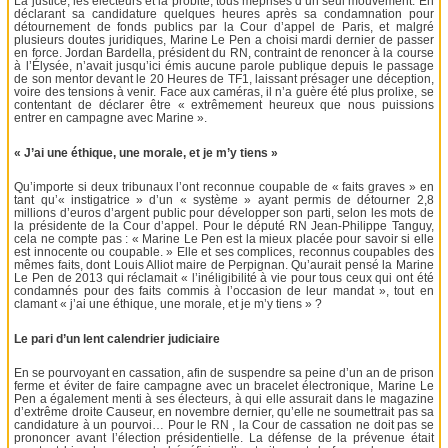
La justice, les électeurs et la probité, tous méprisés d’un seul mouvement. En
déclarant sa candidature quelques heures après sa condamnation pour
détournement de fonds publics par la Cour d’appel de Paris, et malgré
plusieurs doutes juridiques, Marine Le Pen a choisi mardi dernier de passer
en force. Jordan Bardella, président du RN, contraint de renoncer à la course
à l’Élysée, n’avait jusqu’ici émis aucune parole publique depuis le passage
de son mentor devant le 20 Heures de TF1, laissant présager une déception,
voire des tensions à venir. Face aux caméras, il n’a guère été plus prolixe, se
contentant de déclarer être « extrêmement heureux que nous puissions
entrer en campagne avec Marine ».
« J’ai une éthique, une morale, et je m’y tiens »
Qu’importe si deux tribunaux l’ont reconnue coupable de « faits graves » en
tant qu’« instigatrice » d’un « système » ayant permis de détourner 2,8
millions d’euros d’argent public pour développer son parti, selon les mots de
la présidente de la Cour d’appel. Pour le député RN Jean-Philippe Tanguy,
cela ne compte pas : « Marine Le Pen est la mieux placée pour savoir si elle
est innocente ou coupable. » Elle et ses complices, reconnus coupables des
mêmes faits, dont Louis Alliot maire de Perpignan. Qu’aurait pensé la Marine
Le Pen de 2013 qui réclamait « l’inéligibilité à vie pour tous ceux qui ont été
condamnés pour des faits commis à l’occasion de leur mandat », tout en
clamant « j’ai une éthique, une morale, et je m’y tiens » ?
Le pari d’un lent calendrier judiciaire
En se pourvoyant en cassation, afin de suspendre sa peine d’un an de prison
ferme et éviter de faire campagne avec un bracelet électronique, Marine Le
Pen a également menti à ses électeurs, à qui elle assurait dans le magazine
d’extrême droite Causeur, en novembre dernier, qu’elle ne soumettrait pas sa
candidature à un pourvoi… Pour le RN , la Cour de cassation ne doit pas se
prononcer avant l’élection présidentielle. La défense de la prévenue était