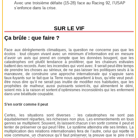
Avec une troisième défaite (15-28) face au Racing 92, l’USAP
s’enfonce dans la crise.
SUR LE VIF
Ça brûle : que faire ?
Face aux dérèglements climatiques, la question ne concerne pas que les
écolos : tout citoyen vivant avec un minimum d’information est en mesure
d’avoir un avis qui prend en compte que les données bougent, que les
catastrophes ont plutôt tendance à proliférer, que les chaleurs estivales
battent des records. Avec les incendies qui vont avec. Il serait peut-être temps
de prendre les choses au sérieux, de ne pas laisser les politiques seuls à la
manœuvre, de construire une approche internationale qui s’appuie sans
faux-fuyants sur le fait que la Terre nous appartient à tous, qu’elle veut peut-
être nous dire qu’il ne serait pas inutile de modifier nos habitudes, que les
prophètes de malheur, aussi puissants soient-ils, qui alimentent le déni,
soient mis à la raison et sortent d’optimismes inconsidérés qui les enferment
dans une béatitude coupable.
S’en sortir comme il peut
Certes, les situations sont diverses : les catastrophes ne sont pas
équitablement réparties, les richesses non plus. Les emmerdements en tous
genres se multiplient. Souvent, ils laissent chacun s’en sortir comme il peut et
tenter de préserver ce qui peut l’être. Le système atteindra vite ses limites. La
multiplication des relations internationales fera de l’autre, celui qui rejette la
voie commune, un chanceux qu’il faut préserver, la preuve que le pire n’est