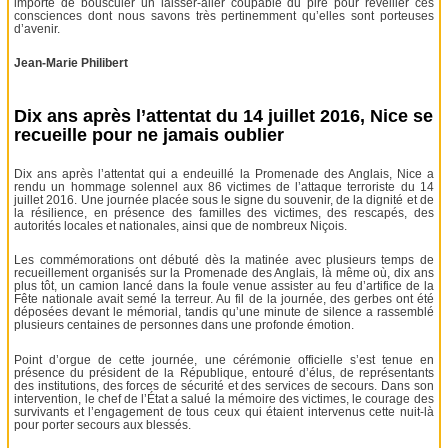
importe de bousculer un laisser-aller coupable du pire pour réveiller ces
consciences dont nous savons très pertinemment qu’elles sont porteuses
d’avenir.
Jean-Marie Philibert
Dix ans après l’attentat du 14 juillet 2016, Nice se
recueille pour ne jamais oublier
Dix ans après l’attentat qui a endeuillé la Promenade des Anglais, Nice a
rendu un hommage solennel aux 86 victimes de l’attaque terroriste du 14
juillet 2016. Une journée placée sous le signe du souvenir, de la dignité et de
la résilience, en présence des familles des victimes, des rescapés, des
autorités locales et nationales, ainsi que de nombreux Niçois.
Les commémorations ont débuté dès la matinée avec plusieurs temps de
recueillement organisés sur la Promenade des Anglais, là même où, dix ans
plus tôt, un camion lancé dans la foule venue assister au feu d’artifice de la
Fête nationale avait semé la terreur. Au fil de la journée, des gerbes ont été
déposées devant le mémorial, tandis qu’une minute de silence a rassemblé
plusieurs centaines de personnes dans une profonde émotion.
Point d’orgue de cette journée, une cérémonie officielle s’est tenue en
présence du président de la République, entouré d’élus, de représentants
des institutions, des forces de sécurité et des services de secours. Dans son
intervention, le chef de l’État a salué la mémoire des victimes, le courage des
survivants et l’engagement de tous ceux qui étaient intervenus cette nuit-là
pour porter secours aux blessés.