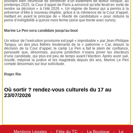
pourtant bien heureuse de bénéficier d’un traitement de faveur lorsque, au
printemps 2025, la Cour d’appel de Paris a annoncé qu’elle ferait en sorte de
rendre sa décision « à l’été 2026 ». Un régime de faveur qui a permis à la
prévenue d’être à nouveau éligible, grâce à la clémence de la Cour d’appel,
mettant en avant le principe de « liberté de candidature » pour réduire la
peine d’inéligibilité à quinze mois ferme (ainsi que trente avec sursis).
Marine Le Pen sera candidate jusqu’au bout
Un retour de l’exécution provisoire est jugé « improbable » par Jean-Philippe
Tanguy, un des plus fidèles lieutenants de la « patronne » Car, depuis la
décision de la Cour d’appel, le camp Le Pen a fait le plein de confiance,
persuadé que, désormais, aucune juridiction n’osera priver les électeurs
d’une candidate, qui plus est peu de temps avant l’élection. Après avoir sali,
insulté, méprisé la justice et les magistrats depuis dix ans, Marine Le Pen
compte désormais sur leur sollicitude.
Roger Rio
Où sortir ? rendez-vous culturels du 17 au
23/07/2026
Mentions Légales
Fête du TC
La Boutique
Le