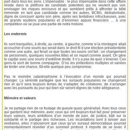
part dans tous les sens. L’impensable : le plus impensable dans cette affaire
réside dans la pléthore de candidats potentiels qui ne veulent pas voir,
envisager les risques encourus et qui semblent prêts à affronter la bête
immonde en tant que candidate comme les autres, BCBG, dédiabolisée,
digne de concourir après son père, après ses tentatives infructueuses, avec
de grands soutiens populaires et d’énormes appuis financiers … à une
compétition où se joue une partie de notre histoire.
Les endormis
Ils sont tranquilles, à droite, au centre, à gauche, comme si la montagne allait
accoucher d’une souris qui serait dans le droit fil d’une élection présidentielle
comme une autre, qui ferait ce que toutes les souris ont fait : un changement
de personnels, quelques nouvelles têtes et on repart comme avant. On gère
le capital avec une souris d’extrême droite. Il n’y a pas de quoi s’énerver. Ces
gens-là sont de bonne compagnie. D’où les prétentions multiples et variées
de tenter une chance, fût-elle quelque peu compromise.
Pas le moindre catastrophisme à l’évocation d’un monde qui pourrait
changer. La sérénité partagée que les sursauts populaires ne changeront
rien et qu’il sera toujours temps de s’adapter, de collaborer, de s’arranger
avec les puissants du jour qui bien sûr seront dignes de notre allégeance.
Mémoire et valeurs
Je ne partage rien de ce foutage de gueule quasi généralisé. Avec tous ceux
qui gardent leur mémoire, avec ceux qui ont toujours tout fait pour préserver
leurs valeurs, leurs ambitions d’un monde de paix, de justice, bâti sur la
solidarité et le partage des richesses. Les incantations sont à laisser aux
vestiaires, elles n’abuseront que ceux qu’un sursaut démocratique pourrait
momentanément réveiller d’un sommeil profond. Il importe de se lever. Il