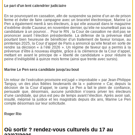
Le pari d’un lent calendrier judiciaire
En se pourvoyant en cassation, afin de suspendre sa peine d’un an de prison
ferme et éviter de faire campagne avec un bracelet électronique, Marine Le
Pen a également menti à ses électeurs, à qui elle assurait dans le magazine
d’extrême droite Causeur, en novembre dernier, qu’elle ne soumettrait pas sa
candidature à un pourvoi… Pour le RN , la Cour de cassation ne doit pas se
prononcer avant l’élection présidentielle. La défense de la prévenue était
pourtant bien heureuse de bénéficier d’un traitement de faveur lorsque, au
printemps 2025, la Cour d’appel de Paris a annoncé qu’elle ferait en sorte de
rendre sa décision « à l’été 2026 ». Un régime de faveur qui a permis à la
prévenue d’être à nouveau éligible, grâce à la clémence de la Cour d’appel,
mettant en avant le principe de « liberté de candidature » pour réduire la
peine d’inéligibilité à quinze mois ferme (ainsi que trente avec sursis).
Marine Le Pen sera candidate jusqu’au bout
Un retour de l’exécution provisoire est jugé « improbable » par Jean-Philippe
Tanguy, un des plus fidèles lieutenants de la « patronne » Car, depuis la
décision de la Cour d’appel, le camp Le Pen a fait le plein de confiance,
persuadé que, désormais, aucune juridiction n’osera priver les électeurs
d’une candidate, qui plus est peu de temps avant l’élection. Après avoir sali,
insulté, méprisé la justice et les magistrats depuis dix ans, Marine Le Pen
compte désormais sur leur sollicitude.
Roger Rio
Où sortir ? rendez-vous culturels du 17 au