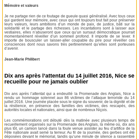
Mémoire et valeurs
Je ne partage rien de ce foutage de gueule quasi généralisé. Avec tous ceux
qui gardent leur mémoire, avec ceux qui ont toujours tout fait pour préserver
leurs valeurs, leurs ambitions d’un monde de paix, de justice, bâti sur la
solidarité et le partage des richesses. Les incantations sont à laisser aux
vestiaires, elles n’abuseront que ceux qu’un sursaut démocratique pourrait
momentanément réveiller d’un sommeil profond. Il importe de se lever. Il
importe de bousculer un laisser-aller coupable du pire pour réveiller ces
consciences dont nous savons très pertinemment qu’elles sont porteuses
d’avenir.
Jean-Marie Philibert
Dix ans après l’attentat du 14 juillet 2016, Nice se
recueille pour ne jamais oublier
Dix ans après l’attentat qui a endeuillé la Promenade des Anglais, Nice a
rendu un hommage solennel aux 86 victimes de l’attaque terroriste du 14
juillet 2016. Une journée placée sous le signe du souvenir, de la dignité et de
la résilience, en présence des familles des victimes, des rescapés, des
autorités locales et nationales, ainsi que de nombreux Niçois.
Les commémorations ont débuté dès la matinée avec plusieurs temps de
recueillement organisés sur la Promenade des Anglais, là même où, dix ans
plus tôt, un camion lancé dans la foule venue assister au feu d’artifice de la
Fête nationale avait semé la terreur. Au fil de la journée, des gerbes ont été
déposées devant le mémorial, tandis qu’une minute de silence a rassemblé