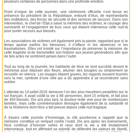
plusieurs centaines de personnes dans une profonde émotion.
Point d’orgue de cette journée, une cérémonie officielle s’est tenue en
présence du président de la République, entouré d’élus, de représentants
des institutions, des forces de sécurité et des services de secours. Dans son
intervention, le chef de l’État a salué la mémoire des victimes, le courage des
survivants et l’engagement de tous ceux qui étaient intervenus cette nuit-là
pour porter secours aux blessés.
Les associations de victimes ont également pris la parole, rappelant que si le
temps apaise parfois les blessures, il n’efface ni les absences ni les
traumatismes. Elles ont insisté sur l’importance de préserver la mémoire de
cette tragédie et de transmettre son histoire aux jeunes générations afin que
de tels actes ne sombrent jamais dans l’oubli.
Tout au long de la journée, les habitants de Nice se sont succédé devant le
mémorial pour déposer des fleurs, allumer des bougies ou simplement se
recueillir en silence. Les visages étaient graves, les regards souvent tournés
vers la mer, symbole d’une ville qui a dû apprendre à se reconstruire sans
oublier.
L’attentat du 14 juillet 2016 demeure l’un des plus meurtriers perpétrés sur le
sol français. Il avait coûté la vie à 86 personnes, dont 15 enfants, et fait plus
de 450 blessés. Dix ans plus tard, la douleur reste vive pour de nombreuses
familles, mais cette commémoration témoigne également de la solidarité et
de la résilience dont Nice a fait preuve depuis cette nuit tragique.
À travers cette journée d’hommage, la cité azuréenne a rappelé que la
mémoire constitue un rempart contre l’oubli. Dix ans après les événements,
Nice continue d’honorer celles et ceux dont la vie a été brutalement
interrompue, tout en affirmant sa volonté de défendre les valeurs de liberté,