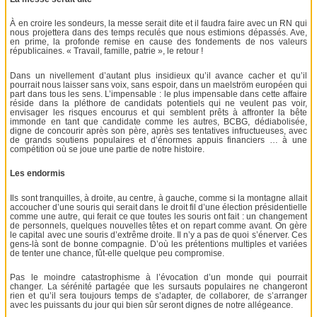
À en croire les sondeurs, la messe serait dite et il faudra faire avec un RN qui
nous projettera dans des temps reculés que nous estimions dépassés. Ave,
en prime, la profonde remise en cause des fondements de nos valeurs
républicaines. « Travail, famille, patrie », le retour !
Dans un nivellement d’autant plus insidieux qu’il avance cacher et qu’il
pourrait nous laisser sans voix, sans espoir, dans un maelström européen qui
part dans tous les sens. L’impensable : le plus impensable dans cette affaire
réside dans la pléthore de candidats potentiels qui ne veulent pas voir,
envisager les risques encourus et qui semblent prêts à affronter la bête
immonde en tant que candidate comme les autres, BCBG, dédiabolisée,
digne de concourir après son père, après ses tentatives infructueuses, avec
de grands soutiens populaires et d’énormes appuis financiers … à une
compétition où se joue une partie de notre histoire.
Les endormis
Ils sont tranquilles, à droite, au centre, à gauche, comme si la montagne allait
accoucher d’une souris qui serait dans le droit fil d’une élection présidentielle
comme une autre, qui ferait ce que toutes les souris ont fait : un changement
de personnels, quelques nouvelles têtes et on repart comme avant. On gère
le capital avec une souris d’extrême droite. Il n’y a pas de quoi s’énerver. Ces
gens-là sont de bonne compagnie. D’où les prétentions multiples et variées
de tenter une chance, fût-elle quelque peu compromise.
Pas le moindre catastrophisme à l’évocation d’un monde qui pourrait
changer. La sérénité partagée que les sursauts populaires ne changeront
rien et qu’il sera toujours temps de s’adapter, de collaborer, de s’arranger
avec les puissants du jour qui bien sûr seront dignes de notre allégeance.