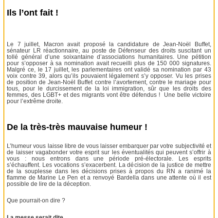
Ils l’ont fait !
Le 7 juillet, Macron avait proposé la candidature de Jean-Noël Buffet,
sénateur LR réactionnaire, au poste de Défenseur des droits suscitant un
tollé général d’une soixantaine d’associations humanitaires. Une pétition
pour s’opposer à sa nomination avait recueilli plus de 150 000 signatures.
Malgré ce, le 17 juillet, les parlementaires ont validé sa nomination par 43
voix contre 39, alors qu’ils pouvaient légalement s’y opposer. Vu les prises
de position de Jean-Noël Buffet contre l’avortement, contre le mariage pour
tous, pour le durcissement de la loi immigration, sûr que les droits des
femmes, des LGBT+ et des migrants vont être défendus ! Une belle victoire
pour l’extrême droite.
De la très-très mauvaise humeur !
L’humeur vous laisse libre de vous laisser embarquer par votre subjectivité et
de laisser vagabonder votre esprit sur les éventualités qui peuvent s’offrir à
vous : nous entrons dans une période pré-électorale. Les esprits
s’échauffent. Les vocations s’exacerbent. La décision de la justice de mettre
de la souplesse dans les décisions prises à propos du RN a ranimé la
flamme de Marine Le Pen et a renvoyé Bardella dans une attente où il est
possible de lire de la déception.
Que pourrait-on dire ?
La messe serait dite