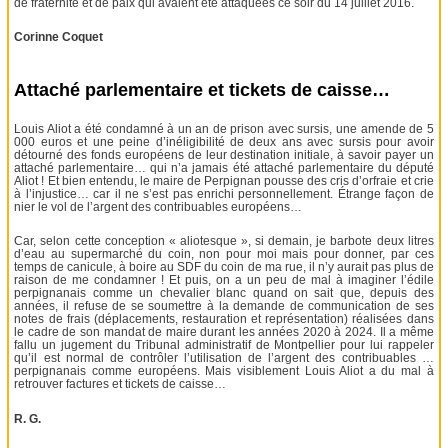
de fraternité et de paix qui avaient été attaquées ce soir du 14 juillet 2016.
Corinne Coquet
Attaché parlementaire et tickets de caisse…
Louis Aliot a été condamné à un an de prison avec sursis, une amende de 5
000 euros et une peine d’inéligibilité de deux ans avec sursis pour avoir
détourné des fonds européens de leur destination initiale, à savoir payer un
attaché parlementaire… qui n’a jamais été attaché parlementaire du député
Aliot ! Et bien entendu, le maire de Perpignan pousse des cris d’orfraie et crie
à l’injustice… car il ne s’est pas enrichi personnellement. Étrange façon de
nier le vol de l’argent des contribuables européens…
Car, selon cette conception « aliotesque », si demain, je barbote deux litres
d’eau au supermarché du coin, non pour moi mais pour donner, par ces
temps de canicule, à boire au SDF du coin de ma rue, il n’y aurait pas plus de
raison de me condamner ! Et puis, on a un peu de mal à imaginer l’édile
perpignanais comme un chevalier blanc quand on sait que, depuis des
années, il refuse de se soumettre à la demande de communication de ses
notes de frais (déplacements, restauration et représentation) réalisées dans
le cadre de son mandat de maire durant les années 2020 à 2024. Il a même
fallu un jugement du Tribunal administratif de Montpellier pour lui rappeler
qu’il est normal de contrôler l’utilisation de l’argent des contribuables …
perpignanais comme européens. Mais visiblement Louis Aliot a du mal à
retrouver factures et tickets de caisse…
R. G.