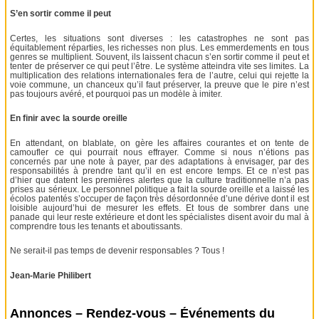
S’en sortir comme il peut
Certes, les situations sont diverses : les catastrophes ne sont pas
équitablement réparties, les richesses non plus. Les emmerdements en tous
genres se multiplient. Souvent, ils laissent chacun s’en sortir comme il peut et
tenter de préserver ce qui peut l’être. Le système atteindra vite ses limites. La
multiplication des relations internationales fera de l’autre, celui qui rejette la
voie commune, un chanceux qu’il faut préserver, la preuve que le pire n’est
pas toujours avéré, et pourquoi pas un modèle à imiter.
En finir avec la sourde oreille
En attendant, on blablate, on gère les affaires courantes et on tente de
camoufler ce qui pourrait nous effrayer. Comme si nous n’étions pas
concernés par une note à payer, par des adaptations à envisager, par des
responsabilités à prendre tant qu’il en est encore temps. Et ce n’est pas
d’hier que datent les premières alertes que la culture traditionnelle n’a pas
prises au sérieux. Le personnel politique a fait la sourde oreille et a laissé les
écolos patentés s’occuper de façon très désordonnée d’une dérive dont il est
loisible aujourd’hui de mesurer les effets. Et tous de sombrer dans une
panade qui leur reste extérieure et dont les spécialistes disent avoir du mal à
comprendre tous les tenants et aboutissants.
Ne serait-il pas temps de devenir responsables ? Tous !
Jean-Marie Philibert
Annonces – Rendez-vous – Événements du