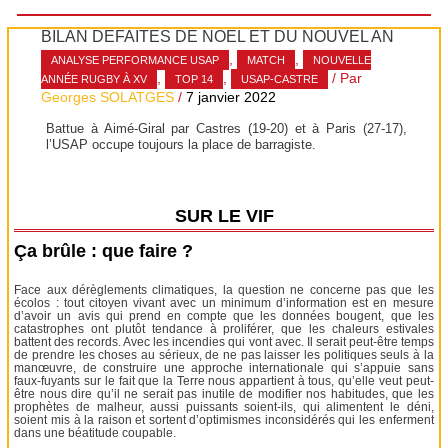
BILAN DÉFAITES DE NOËL ET DU NOUVEL AN
,
,
ANALYSE PERFORMANCE USAP
MATCH
NOUVELLE
,
,
/ Par
ANNÉE RUGBY À XV
TOP 14
USAP-CASTRE
Georges SOLATGES
/
7 janvier 2022
Battue à Aimé-Giral par Castres (19-20) et à Paris (27-17),
l’USAP occupe toujours la place de barragiste.
SUR LE VIF
Ça brûle : que faire ?
Face aux dérèglements climatiques, la question ne concerne pas que les
écolos : tout citoyen vivant avec un minimum d’information est en mesure
d’avoir un avis qui prend en compte que les données bougent, que les
catastrophes ont plutôt tendance à proliférer, que les chaleurs estivales
battent des records. Avec les incendies qui vont avec. Il serait peut-être temps
de prendre les choses au sérieux, de ne pas laisser les politiques seuls à la
manœuvre, de construire une approche internationale qui s’appuie sans
faux-fuyants sur le fait que la Terre nous appartient à tous, qu’elle veut peut-
être nous dire qu’il ne serait pas inutile de modifier nos habitudes, que les
prophètes de malheur, aussi puissants soient-ils, qui alimentent le déni,
soient mis à la raison et sortent d’optimismes inconsidérés qui les enferment
dans une béatitude coupable.