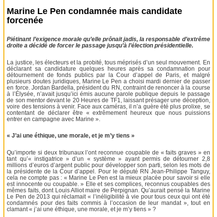
Marine Le Pen condamnée mais candidate
forcenée
Piétinant l’exigence morale qu’elle prônait jadis, la responsable d’extrême
droite a décidé de forcer le passage jusqu’à l’élection présidentielle.
La justice, les électeurs et la probité, tous méprisés d’un seul mouvement. En
déclarant sa candidature quelques heures après sa condamnation pour
détournement de fonds publics par la Cour d’appel de Paris, et malgré
plusieurs doutes juridiques, Marine Le Pen a choisi mardi dernier de passer
en force. Jordan Bardella, président du RN, contraint de renoncer à la course
à l’Élysée, n’avait jusqu’ici émis aucune parole publique depuis le passage
de son mentor devant le 20 Heures de TF1, laissant présager une déception,
voire des tensions à venir. Face aux caméras, il n’a guère été plus prolixe, se
contentant de déclarer être « extrêmement heureux que nous puissions
entrer en campagne avec Marine ».
« J’ai une éthique, une morale, et je m’y tiens »
Qu’importe si deux tribunaux l’ont reconnue coupable de « faits graves » en
tant qu’« instigatrice » d’un « système » ayant permis de détourner 2,8
millions d’euros d’argent public pour développer son parti, selon les mots de
la présidente de la Cour d’appel. Pour le député RN Jean-Philippe Tanguy,
cela ne compte pas : « Marine Le Pen est la mieux placée pour savoir si elle
est innocente ou coupable. » Elle et ses complices, reconnus coupables des
mêmes faits, dont Louis Alliot maire de Perpignan. Qu’aurait pensé la Marine
Le Pen de 2013 qui réclamait « l’inéligibilité à vie pour tous ceux qui ont été
condamnés pour des faits commis à l’occasion de leur mandat », tout en
clamant « j’ai une éthique, une morale, et je m’y tiens » ?