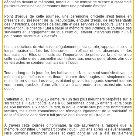
déposées devant le mémorial, tandis qu’une minute de silence a rassemblé
plusieurs centaines de personnes dans une profonde émotion.
Point d’orgue de cette journée, une cérémonie officielle s’est tenue en
présence du président de la République, entouré d’élus, de représentants
des institutions, des forces de sécurité et des services de secours. Dans son
intervention, le chef de l’État a salué la mémoire des victimes, le courage des
survivants et l’engagement de tous ceux qui étaient intervenus cette nuit-là
pour porter secours aux blessés.
Les associations de victimes ont également pris la parole, rappelant que si le
temps apaise parfois les blessures, il n’efface ni les absences ni les
traumatismes. Elles ont insisté sur l’importance de préserver la mémoire de
cette tragédie et de transmettre son histoire aux jeunes générations afin que
de tels actes ne sombrent jamais dans l’oubli.
Tout au long de la journée, les habitants de Nice se sont succédé devant le
mémorial pour déposer des fleurs, allumer des bougies ou simplement se
recueillir en silence. Les visages étaient graves, les regards souvent tournés
vers la mer, symbole d’une ville qui a dû apprendre à se reconstruire sans
oublier.
L’attentat du 14 juillet 2016 demeure l’un des plus meurtriers perpétrés sur le
sol français. Il avait coûté la vie à 86 personnes, dont 15 enfants, et fait plus
de 450 blessés. Dix ans plus tard, la douleur reste vive pour de nombreuses
familles, mais cette commémoration témoigne également de la solidarité et
de la résilience dont Nice a fait preuve depuis cette nuit tragique.
À travers cette journée d’hommage, la cité azuréenne a rappelé que la
mémoire constitue un rempart contre l’oubli. Dix ans après les événements,
Nice continue d’honorer celles et ceux dont la vie a été brutalement