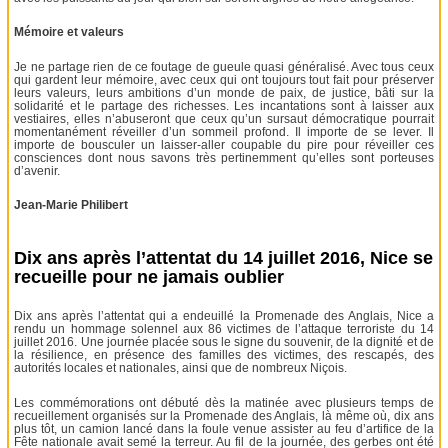
Mémoire et valeurs
Je ne partage rien de ce foutage de gueule quasi généralisé. Avec tous ceux
qui gardent leur mémoire, avec ceux qui ont toujours tout fait pour préserver
leurs valeurs, leurs ambitions d’un monde de paix, de justice, bâti sur la
solidarité et le partage des richesses. Les incantations sont à laisser aux
vestiaires, elles n’abuseront que ceux qu’un sursaut démocratique pourrait
momentanément réveiller d’un sommeil profond. Il importe de se lever. Il
importe de bousculer un laisser-aller coupable du pire pour réveiller ces
consciences dont nous savons très pertinemment qu’elles sont porteuses
d’avenir.
Jean-Marie Philibert
Dix ans après l’attentat du 14 juillet 2016, Nice se
recueille pour ne jamais oublier
Dix ans après l’attentat qui a endeuillé la Promenade des Anglais, Nice a
rendu un hommage solennel aux 86 victimes de l’attaque terroriste du 14
juillet 2016. Une journée placée sous le signe du souvenir, de la dignité et de
la résilience, en présence des familles des victimes, des rescapés, des
autorités locales et nationales, ainsi que de nombreux Niçois.
Les commémorations ont débuté dès la matinée avec plusieurs temps de
recueillement organisés sur la Promenade des Anglais, là même où, dix ans
plus tôt, un camion lancé dans la foule venue assister au feu d’artifice de la
Fête nationale avait semé la terreur. Au fil de la journée, des gerbes ont été