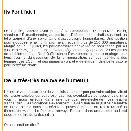
Ils l’ont fait !
Le 7 juillet, Macron avait proposé la candidature de Jean-Noël Buffet,
sénateur LR réactionnaire, au poste de Défenseur des droits suscitant un
tollé général d’une soixantaine d’associations humanitaires. Une pétition
pour s’opposer à sa nomination avait recueilli plus de 150 000 signatures.
Malgré ce, le 17 juillet, les parlementaires ont validé sa nomination par 43
voix contre 39, alors qu’ils pouvaient légalement s’y opposer. Vu les prises
de position de Jean-Noël Buffet contre l’avortement, contre le mariage pour
tous, pour le durcissement de la loi immigration, sûr que les droits des
femmes, des LGBT+ et des migrants vont être défendus ! Une belle victoire
pour l’extrême droite.
De la très-très mauvaise humeur !
L’humeur vous laisse libre de vous laisser embarquer par votre subjectivité et
de laisser vagabonder votre esprit sur les éventualités qui peuvent s’offrir à
vous : nous entrons dans une période pré-électorale. Les esprits
s’échauffent. Les vocations s’exacerbent. La décision de la justice de mettre
de la souplesse dans les décisions prises à propos du RN a ranimé la
flamme de Marine Le Pen et a renvoyé Bardella dans une attente où il est
possible de lire de la déception.
Que pourrait-on dire ?