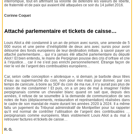
interrompue, tout en affirmant sa volonté de défendre les valeurs de liberté,
de fraternité et de paix qui avaient été attaquées ce soir du 14 juillet 2016.
Corinne Coquet
Attaché parlementaire et tickets de caisse…
Louis Aliot a été condamné à un an de prison avec sursis, une amende de 5
000 euros et une peine d’inéligibilité de deux ans avec sursis pour avoir
détourné des fonds européens de leur destination initiale, à savoir payer un
attaché parlementaire… qui n’a jamais été attaché parlementaire du député
Aliot ! Et bien entendu, le maire de Perpignan pousse des cris d’orfraie et crie
à l’injustice… car il ne s’est pas enrichi personnellement. Étrange façon de
nier le vol de l’argent des contribuables européens…
Car, selon cette conception « aliotesque », si demain, je barbote deux litres
d’eau au supermarché du coin, non pour moi mais pour donner, par ces
temps de canicule, à boire au SDF du coin de ma rue, il n’y aurait pas plus de
raison de me condamner ! Et puis, on a un peu de mal à imaginer l’édile
perpignanais comme un chevalier blanc quand on sait que, depuis des
années, il refuse de se soumettre à la demande de communication de ses
notes de frais (déplacements, restauration et représentation) réalisées dans
le cadre de son mandat de maire durant les années 2020 à 2024. Il a même
fallu un jugement du Tribunal administratif de Montpellier pour lui rappeler
qu’il est normal de contrôler l’utilisation de l’argent des contribuables …
perpignanais comme européens. Mais visiblement Louis Aliot a du mal à
retrouver factures et tickets de caisse…
R. G.