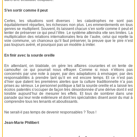
S’en sortir comme il peut
Certes, les situations sont diverses : les catastrophes ne sont pas
équitablement réparties, les richesses non plus. Les emmerdements en tous
genres se multiplient. Souvent, ils laissent chacun s’en sortir comme il peut et
tenter de préserver ce qui peut l’être. Le système atteindra vite ses limites. La
multiplication des relations internationales fera de l’autre, celui qui rejette la
voie commune, un chanceux qu’il faut préserver, la preuve que le pire n’est
pas toujours avéré, et pourquoi pas un modèle à imiter.
En finir avec la sourde oreille
En attendant, on blablate, on gère les affaires courantes et on tente de
camoufler ce qui pourrait nous effrayer. Comme si nous n’étions pas
concernés par une note à payer, par des adaptations à envisager, par des
responsabilités à prendre tant qu’il en est encore temps. Et ce n’est pas
d’hier que datent les premières alertes que la culture traditionnelle n’a pas
prises au sérieux. Le personnel politique a fait la sourde oreille et a laissé les
écolos patentés s’occuper de façon très désordonnée d’une dérive dont il est
loisible aujourd’hui de mesurer les effets. Et tous de sombrer dans une
panade qui leur reste extérieure et dont les spécialistes disent avoir du mal à
comprendre tous les tenants et aboutissants.
Ne serait-il pas temps de devenir responsables ? Tous !
Jean-Marie Philibert