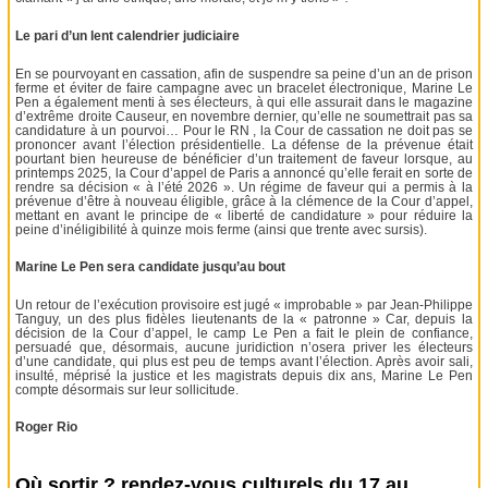
Le pari d’un lent calendrier judiciaire
En se pourvoyant en cassation, afin de suspendre sa peine d’un an de prison
ferme et éviter de faire campagne avec un bracelet électronique, Marine Le
Pen a également menti à ses électeurs, à qui elle assurait dans le magazine
d’extrême droite Causeur, en novembre dernier, qu’elle ne soumettrait pas sa
candidature à un pourvoi… Pour le RN , la Cour de cassation ne doit pas se
prononcer avant l’élection présidentielle. La défense de la prévenue était
pourtant bien heureuse de bénéficier d’un traitement de faveur lorsque, au
printemps 2025, la Cour d’appel de Paris a annoncé qu’elle ferait en sorte de
rendre sa décision « à l’été 2026 ». Un régime de faveur qui a permis à la
prévenue d’être à nouveau éligible, grâce à la clémence de la Cour d’appel,
mettant en avant le principe de « liberté de candidature » pour réduire la
peine d’inéligibilité à quinze mois ferme (ainsi que trente avec sursis).
Marine Le Pen sera candidate jusqu’au bout
Un retour de l’exécution provisoire est jugé « improbable » par Jean-Philippe
Tanguy, un des plus fidèles lieutenants de la « patronne » Car, depuis la
décision de la Cour d’appel, le camp Le Pen a fait le plein de confiance,
persuadé que, désormais, aucune juridiction n’osera priver les électeurs
d’une candidate, qui plus est peu de temps avant l’élection. Après avoir sali,
insulté, méprisé la justice et les magistrats depuis dix ans, Marine Le Pen
compte désormais sur leur sollicitude.
Roger Rio
Où sortir ? rendez-vous culturels du 17 au