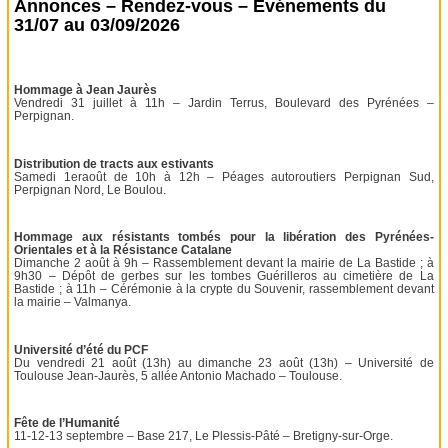
Annonces – Rendez-vous – Événements du
31/07 au 03/09/2026
Hommage à Jean Jaurès
Vendredi 31 juillet à 11h – Jardin Terrus, Boulevard des Pyrénées –
Perpignan.
Distribution de tracts aux estivants
Samedi 1eraoût de 10h à 12h – Péages autoroutiers Perpignan Sud,
Perpignan Nord, Le Boulou.
Hommage aux résistants tombés pour la libération des Pyrénées-
Orientales et à la Résistance Catalane
Dimanche 2 août à 9h – Rassemblement devant la mairie de La Bastide ; à
9h30 – Dépôt de gerbes sur les tombes Guérilleros au cimetière de La
Bastide ; à 11h – Cérémonie à la crypte du Souvenir, rassemblement devant
la mairie – Valmanya.
Université d’été du PCF
Du vendredi 21 août (13h) au dimanche 23 août (13h) – Université de
Toulouse Jean-Jaurès, 5 allée Antonio Machado – Toulouse.
Fête de l’Humanité
11-12-13 septembre – Base 217, Le Plessis-Pâté – Bretigny-sur-Orge.