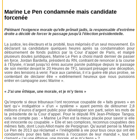
Marine Le Pen condamnée mais candidate
forcenée
Piétinant l’exigence morale qu’elle prônait jadis, la responsable d’extrême
droite a décidé de forcer le passage jusqu’à l’élection présidentielle.
La justice, les électeurs et la probité, tous méprisés d’un seul mouvement. En
déclarant sa candidature quelques heures après sa condamnation pour
détournement de fonds publics par la Cour d’appel de Paris, et malgré
plusieurs doutes juridiques, Marine Le Pen a choisi mardi dernier de passer
en force. Jordan Bardella, président du RN, contraint de renoncer à la course
à l’Élysée, n’avait jusqu’ici émis aucune parole publique depuis le passage
de son mentor devant le 20 Heures de TF1, laissant présager une déception,
voire des tensions à venir. Face aux caméras, il n’a guère été plus prolixe, se
contentant de déclarer être « extrêmement heureux que nous puissions
entrer en campagne avec Marine ».
« J’ai une éthique, une morale, et je m’y tiens »
Qu’importe si deux tribunaux l’ont reconnue coupable de « faits graves » en
tant qu’« instigatrice » d’un « système » ayant permis de détourner 2,8
millions d’euros d’argent public pour développer son parti, selon les mots de
la présidente de la Cour d’appel. Pour le député RN Jean-Philippe Tanguy,
cela ne compte pas : « Marine Le Pen est la mieux placée pour savoir si elle
est innocente ou coupable. » Elle et ses complices, reconnus coupables des
mêmes faits, dont Louis Alliot maire de Perpignan. Qu’aurait pensé la Marine
Le Pen de 2013 qui réclamait « l’inéligibilité à vie pour tous ceux qui ont été
condamnés pour des faits commis à l’occasion de leur mandat », tout en
clamant « j’ai une éthique, une morale, et je m’y tiens » ?