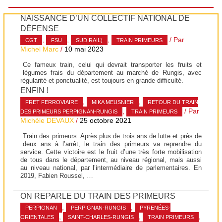
NAISSANCE D’UN COLLECTIF NATIONAL DE
DÉFENSE
,
,
,
/ Par
CGT
FSU
SUD RAIL)
TRAIN PRIMEURS
Michel Marc
/
10 mai 2023
Ce fameux train, celui qui devrait transporter les fruits et
légumes frais du département au marché de Rungis, avec
régularité et ponctualité, est toujours en grande difficulté.
ENFIN !
,
,
FRET FERROVIAIRE
MIKA MEUSNIER
RETOUR DU TRAIN
,
/ Par
DES PRIMEURS PERPIGNAN-RUNGIS
TRAIN PRIMEURS
Michèle DEVAUX
/
25 octobre 2021
Train des primeurs. Après plus de trois ans de lutte et près de
deux ans à l’arrêt, le train des primeurs va reprendre du
service. Cette victoire est le fruit d’une très forte mobilisation
de tous dans le département, au niveau régional, mais aussi
au niveau national, par l’intermédiaire de parlementaires. En
2019, Fabien Roussel, …
ON REPARLE DU TRAIN DES PRIMEURS
,
,
PERPIGNAN
PERPIGNAN-RUNGIS
PYRENÉES-
,
,
,
ORIENTALES
SAINT-CHARLES-RUNGIS
TRAIN PRIMEURS