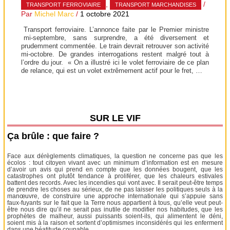
,
/
TRANSPORT FERROVIAIRE
TRANSPORT MARCHANDISES
Par
Michel Marc
/
1 octobre 2021
Transport ferroviaire. L’annonce faite par le Premier ministre
mi-septembre, sans surprendre, a été diversement et
prudemment commentée. Le train devrait retrouver son activité
mi-octobre. De grandes interrogations restent malgré tout à
l’ordre du jour. « On a illustré ici le volet ferroviaire de ce plan
de relance, qui est un volet extrêmement actif pour le fret, …
SUR LE VIF
Ça brûle : que faire ?
Face aux dérèglements climatiques, la question ne concerne pas que les
écolos : tout citoyen vivant avec un minimum d’information est en mesure
d’avoir un avis qui prend en compte que les données bougent, que les
catastrophes ont plutôt tendance à proliférer, que les chaleurs estivales
battent des records. Avec les incendies qui vont avec. Il serait peut-être temps
de prendre les choses au sérieux, de ne pas laisser les politiques seuls à la
manœuvre, de construire une approche internationale qui s’appuie sans
faux-fuyants sur le fait que la Terre nous appartient à tous, qu’elle veut peut-
être nous dire qu’il ne serait pas inutile de modifier nos habitudes, que les
prophètes de malheur, aussi puissants soient-ils, qui alimentent le déni,
soient mis à la raison et sortent d’optimismes inconsidérés qui les enferment
dans une béatitude coupable.