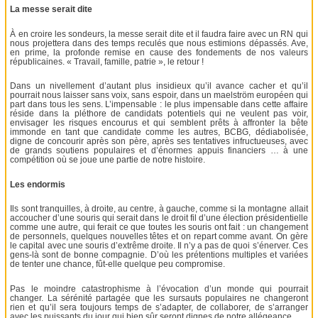
La messe serait dite
À en croire les sondeurs, la messe serait dite et il faudra faire avec un RN qui
nous projettera dans des temps reculés que nous estimions dépassés. Ave,
en prime, la profonde remise en cause des fondements de nos valeurs
républicaines. « Travail, famille, patrie », le retour !
Dans un nivellement d’autant plus insidieux qu’il avance cacher et qu’il
pourrait nous laisser sans voix, sans espoir, dans un maelström européen qui
part dans tous les sens. L’impensable : le plus impensable dans cette affaire
réside dans la pléthore de candidats potentiels qui ne veulent pas voir,
envisager les risques encourus et qui semblent prêts à affronter la bête
immonde en tant que candidate comme les autres, BCBG, dédiabolisée,
digne de concourir après son père, après ses tentatives infructueuses, avec
de grands soutiens populaires et d’énormes appuis financiers … à une
compétition où se joue une partie de notre histoire.
Les endormis
Ils sont tranquilles, à droite, au centre, à gauche, comme si la montagne allait
accoucher d’une souris qui serait dans le droit fil d’une élection présidentielle
comme une autre, qui ferait ce que toutes les souris ont fait : un changement
de personnels, quelques nouvelles têtes et on repart comme avant. On gère
le capital avec une souris d’extrême droite. Il n’y a pas de quoi s’énerver. Ces
gens-là sont de bonne compagnie. D’où les prétentions multiples et variées
de tenter une chance, fût-elle quelque peu compromise.
Pas le moindre catastrophisme à l’évocation d’un monde qui pourrait
changer. La sérénité partagée que les sursauts populaires ne changeront
rien et qu’il sera toujours temps de s’adapter, de collaborer, de s’arranger
avec les puissants du jour qui bien sûr seront dignes de notre allégeance.