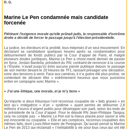
R. G.
Marine Le Pen condamnée mais candidate
forcenée
Piétinant l’exigence morale qu’elle prônait jadis, la responsable d’extrême
droite a décidé de forcer le passage jusqu’à l’élection présidentielle.
La justice, les électeurs et la probité, tous méprisés d’un seul mouvement. En
déclarant sa candidature quelques heures après sa condamnation pour
détournement de fonds publics par la Cour d’appel de Paris, et malgré
plusieurs doutes juridiques, Marine Le Pen a choisi mardi dernier de passer
en force. Jordan Bardella, président du RN, contraint de renoncer à la course
à l’Élysée, n’avait jusqu’ici émis aucune parole publique depuis le passage
de son mentor devant le 20 Heures de TF1, laissant présager une déception,
voire des tensions à venir. Face aux caméras, il n’a guère été plus prolixe, se
contentant de déclarer être « extrêmement heureux que nous puissions
entrer en campagne avec Marine ».
« J’ai une éthique, une morale, et je m’y tiens »
Qu’importe si deux tribunaux l’ont reconnue coupable de « faits graves » en
tant qu’« instigatrice » d’un « système » ayant permis de détourner 2,8
millions d’euros d’argent public pour développer son parti, selon les mots de
la présidente de la Cour d’appel. Pour le député RN Jean-Philippe Tanguy,
cela ne compte pas : « Marine Le Pen est la mieux placée pour savoir si elle
est innocente ou coupable. » Elle et ses complices, reconnus coupables des
mêmes faits, dont Louis Alliot maire de Perpignan. Qu’aurait pensé la Marine
Le Pen de 2013 qui réclamait « l’inéligibilité à vie pour tous ceux qui ont été