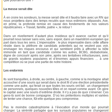
Que pourrait-on dire ?
La messe serait dite
À en croire les sondeurs, la messe serait dite et il faudra faire avec un RN qui
nous projettera dans des temps reculés que nous estimions dépassés. Ave,
en prime, la profonde remise en cause des fondements de nos valeurs
républicaines. « Travail, famille, patrie », le retour !
Dans un nivellement d’autant plus insidieux qu’il avance cacher et qu’il
pourrait nous laisser sans voix, sans espoir, dans un maelström européen qui
part dans tous les sens. L’impensable : le plus impensable dans cette affaire
réside dans la pléthore de candidats potentiels qui ne veulent pas voir,
envisager les risques encourus et qui semblent prêts à affronter la bête
immonde en tant que candidate comme les autres, BCBG, dédiabolisée,
digne de concourir après son père, après ses tentatives infructueuses, avec
de grands soutiens populaires et d’énormes appuis financiers … à une
compétition où se joue une partie de notre histoire.
Les endormis
Ils sont tranquilles, à droite, au centre, à gauche, comme si la montagne allait
accoucher d’une souris qui serait dans le droit fil d’une élection présidentielle
comme une autre, qui ferait ce que toutes les souris ont fait : un changement
de personnels, quelques nouvelles têtes et on repart comme avant. On gère
le capital avec une souris d’extrême droite. Il n’y a pas de quoi s’énerver. Ces
gens-là sont de bonne compagnie. D’où les prétentions multiples et variées
de tenter une chance, fût-elle quelque peu compromise.
Pas le moindre catastrophisme à l’évocation d’un monde qui pourrait
changer. La sérénité partagée que les sursauts populaires ne changeront