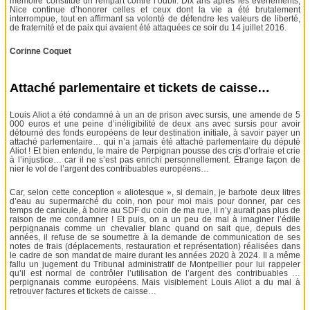
mémoire constitue un rempart contre l’oubli. Dix ans après les événements,
Nice continue d’honorer celles et ceux dont la vie a été brutalement
interrompue, tout en affirmant sa volonté de défendre les valeurs de liberté,
de fraternité et de paix qui avaient été attaquées ce soir du 14 juillet 2016.
Corinne Coquet
Attaché parlementaire et tickets de caisse…
Louis Aliot a été condamné à un an de prison avec sursis, une amende de 5
000 euros et une peine d’inéligibilité de deux ans avec sursis pour avoir
détourné des fonds européens de leur destination initiale, à savoir payer un
attaché parlementaire… qui n’a jamais été attaché parlementaire du député
Aliot ! Et bien entendu, le maire de Perpignan pousse des cris d’orfraie et crie
à l’injustice… car il ne s’est pas enrichi personnellement. Étrange façon de
nier le vol de l’argent des contribuables européens…
Car, selon cette conception « aliotesque », si demain, je barbote deux litres
d’eau au supermarché du coin, non pour moi mais pour donner, par ces
temps de canicule, à boire au SDF du coin de ma rue, il n’y aurait pas plus de
raison de me condamner ! Et puis, on a un peu de mal à imaginer l’édile
perpignanais comme un chevalier blanc quand on sait que, depuis des
années, il refuse de se soumettre à la demande de communication de ses
notes de frais (déplacements, restauration et représentation) réalisées dans
le cadre de son mandat de maire durant les années 2020 à 2024. Il a même
fallu un jugement du Tribunal administratif de Montpellier pour lui rappeler
qu’il est normal de contrôler l’utilisation de l’argent des contribuables …
perpignanais comme européens. Mais visiblement Louis Aliot a du mal à
retrouver factures et tickets de caisse…