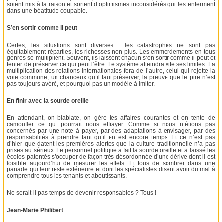
soient mis à la raison et sortent d’optimismes inconsidérés qui les enferment
dans une béatitude coupable.
S’en sortir comme il peut
Certes, les situations sont diverses : les catastrophes ne sont pas
équitablement réparties, les richesses non plus. Les emmerdements en tous
genres se multiplient. Souvent, ils laissent chacun s’en sortir comme il peut et
tenter de préserver ce qui peut l’être. Le système atteindra vite ses limites. La
multiplication des relations internationales fera de l’autre, celui qui rejette la
voie commune, un chanceux qu’il faut préserver, la preuve que le pire n’est
pas toujours avéré, et pourquoi pas un modèle à imiter.
En finir avec la sourde oreille
En attendant, on blablate, on gère les affaires courantes et on tente de
camoufler ce qui pourrait nous effrayer. Comme si nous n’étions pas
concernés par une note à payer, par des adaptations à envisager, par des
responsabilités à prendre tant qu’il en est encore temps. Et ce n’est pas
d’hier que datent les premières alertes que la culture traditionnelle n’a pas
prises au sérieux. Le personnel politique a fait la sourde oreille et a laissé les
écolos patentés s’occuper de façon très désordonnée d’une dérive dont il est
loisible aujourd’hui de mesurer les effets. Et tous de sombrer dans une
panade qui leur reste extérieure et dont les spécialistes disent avoir du mal à
comprendre tous les tenants et aboutissants.
Ne serait-il pas temps de devenir responsables ? Tous !
Jean-Marie Philibert