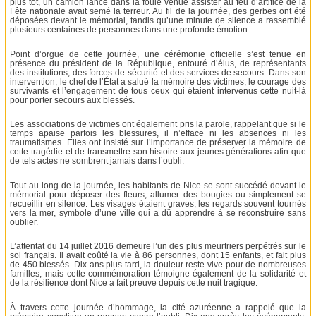
plus tôt, un camion lancé dans la foule venue assister au feu d’artifice de la
Fête nationale avait semé la terreur. Au fil de la journée, des gerbes ont été
déposées devant le mémorial, tandis qu’une minute de silence a rassemblé
plusieurs centaines de personnes dans une profonde émotion.
Point d’orgue de cette journée, une cérémonie officielle s’est tenue en
présence du président de la République, entouré d’élus, de représentants
des institutions, des forces de sécurité et des services de secours. Dans son
intervention, le chef de l’État a salué la mémoire des victimes, le courage des
survivants et l’engagement de tous ceux qui étaient intervenus cette nuit-là
pour porter secours aux blessés.
Les associations de victimes ont également pris la parole, rappelant que si le
temps apaise parfois les blessures, il n’efface ni les absences ni les
traumatismes. Elles ont insisté sur l’importance de préserver la mémoire de
cette tragédie et de transmettre son histoire aux jeunes générations afin que
de tels actes ne sombrent jamais dans l’oubli.
Tout au long de la journée, les habitants de Nice se sont succédé devant le
mémorial pour déposer des fleurs, allumer des bougies ou simplement se
recueillir en silence. Les visages étaient graves, les regards souvent tournés
vers la mer, symbole d’une ville qui a dû apprendre à se reconstruire sans
oublier.
L’attentat du 14 juillet 2016 demeure l’un des plus meurtriers perpétrés sur le
sol français. Il avait coûté la vie à 86 personnes, dont 15 enfants, et fait plus
de 450 blessés. Dix ans plus tard, la douleur reste vive pour de nombreuses
familles, mais cette commémoration témoigne également de la solidarité et
de la résilience dont Nice a fait preuve depuis cette nuit tragique.
À travers cette journée d’hommage, la cité azuréenne a rappelé que la