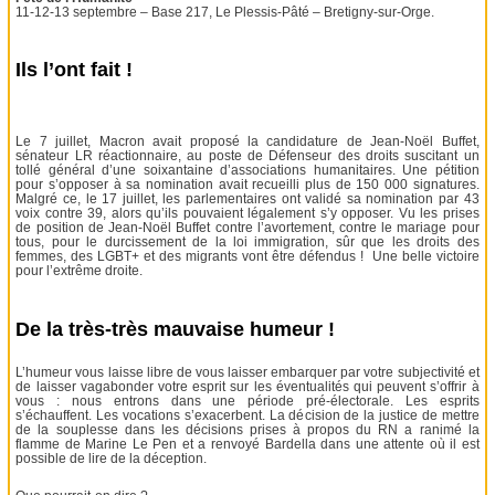
11-12-13 septembre – Base 217, Le Plessis-Pâté – Bretigny-sur-Orge.
Ils l’ont fait !
Le 7 juillet, Macron avait proposé la candidature de Jean-Noël Buffet,
sénateur LR réactionnaire, au poste de Défenseur des droits suscitant un
tollé général d’une soixantaine d’associations humanitaires. Une pétition
pour s’opposer à sa nomination avait recueilli plus de 150 000 signatures.
Malgré ce, le 17 juillet, les parlementaires ont validé sa nomination par 43
voix contre 39, alors qu’ils pouvaient légalement s’y opposer. Vu les prises
de position de Jean-Noël Buffet contre l’avortement, contre le mariage pour
tous, pour le durcissement de la loi immigration, sûr que les droits des
femmes, des LGBT+ et des migrants vont être défendus ! Une belle victoire
pour l’extrême droite.
De la très-très mauvaise humeur !
L’humeur vous laisse libre de vous laisser embarquer par votre subjectivité et
de laisser vagabonder votre esprit sur les éventualités qui peuvent s’offrir à
vous : nous entrons dans une période pré-électorale. Les esprits
s’échauffent. Les vocations s’exacerbent. La décision de la justice de mettre
de la souplesse dans les décisions prises à propos du RN a ranimé la
flamme de Marine Le Pen et a renvoyé Bardella dans une attente où il est
possible de lire de la déception.