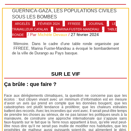
GUERNICA-GAZA, LES POPULATIONS CIVILES
SOUS LES BOMBES
,
,
,
,
ARGELÈS
FÉVRIER 2024
FFREEE
JOURNAL
LE
,
,
TRAVAILLEUR CATALAN
MARINA FUSTER-MANDRAU
TABLE
/ Par
Michèle Devaux
/
27 février 2024
RONDE
Mémoire. Dans le cadre d’une table ronde organisée par
FFREEE, Marina Fuster-Mandrau a évoqué le bombardement
de la ville de Durango au Pays basque.
SUR LE VIF
Ça brûle : que faire ?
Face aux dérèglements climatiques, la question ne concerne pas que les
écolos : tout citoyen vivant avec un minimum d’information est en mesure
d’avoir un avis qui prend en compte que les données bougent, que les
catastrophes ont plutôt tendance à proliférer, que les chaleurs estivales
battent des records. Avec les incendies qui vont avec. Il serait peut-être temps
de prendre les choses au sérieux, de ne pas laisser les politiques seuls à la
manœuvre, de construire une approche internationale qui s’appuie sans
faux-fuyants sur le fait que la Terre nous appartient à tous, qu’elle veut peut-
être nous dire qu’il ne serait pas inutile de modifier nos habitudes, que les
prophètes de malheur, aussi puissants soient-ils, qui alimentent le déni,