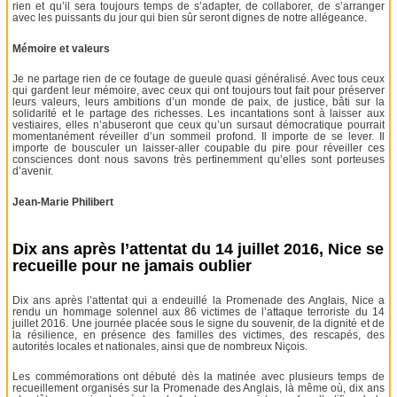
rien et qu’il sera toujours temps de s’adapter, de collaborer, de s’arranger
avec les puissants du jour qui bien sûr seront dignes de notre allégeance.
Mémoire et valeurs
Je ne partage rien de ce foutage de gueule quasi généralisé. Avec tous ceux
qui gardent leur mémoire, avec ceux qui ont toujours tout fait pour préserver
leurs valeurs, leurs ambitions d’un monde de paix, de justice, bâti sur la
solidarité et le partage des richesses. Les incantations sont à laisser aux
vestiaires, elles n’abuseront que ceux qu’un sursaut démocratique pourrait
momentanément réveiller d’un sommeil profond. Il importe de se lever. Il
importe de bousculer un laisser-aller coupable du pire pour réveiller ces
consciences dont nous savons très pertinemment qu’elles sont porteuses
d’avenir.
Jean-Marie Philibert
Dix ans après l’attentat du 14 juillet 2016, Nice se
recueille pour ne jamais oublier
Dix ans après l’attentat qui a endeuillé la Promenade des Anglais, Nice a
rendu un hommage solennel aux 86 victimes de l’attaque terroriste du 14
juillet 2016. Une journée placée sous le signe du souvenir, de la dignité et de
la résilience, en présence des familles des victimes, des rescapés, des
autorités locales et nationales, ainsi que de nombreux Niçois.
Les commémorations ont débuté dès la matinée avec plusieurs temps de
recueillement organisés sur la Promenade des Anglais, là même où, dix ans