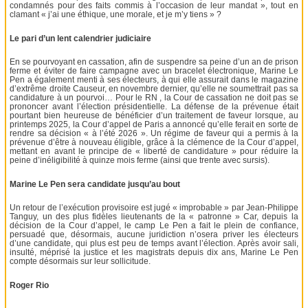
condamnés pour des faits commis à l’occasion de leur mandat », tout en
clamant « j’ai une éthique, une morale, et je m’y tiens » ?
Le pari d’un lent calendrier judiciaire
En se pourvoyant en cassation, afin de suspendre sa peine d’un an de prison
ferme et éviter de faire campagne avec un bracelet électronique, Marine Le
Pen a également menti à ses électeurs, à qui elle assurait dans le magazine
d’extrême droite Causeur, en novembre dernier, qu’elle ne soumettrait pas sa
candidature à un pourvoi… Pour le RN , la Cour de cassation ne doit pas se
prononcer avant l’élection présidentielle. La défense de la prévenue était
pourtant bien heureuse de bénéficier d’un traitement de faveur lorsque, au
printemps 2025, la Cour d’appel de Paris a annoncé qu’elle ferait en sorte de
rendre sa décision « à l’été 2026 ». Un régime de faveur qui a permis à la
prévenue d’être à nouveau éligible, grâce à la clémence de la Cour d’appel,
mettant en avant le principe de « liberté de candidature » pour réduire la
peine d’inéligibilité à quinze mois ferme (ainsi que trente avec sursis).
Marine Le Pen sera candidate jusqu’au bout
Un retour de l’exécution provisoire est jugé « improbable » par Jean-Philippe
Tanguy, un des plus fidèles lieutenants de la « patronne » Car, depuis la
décision de la Cour d’appel, le camp Le Pen a fait le plein de confiance,
persuadé que, désormais, aucune juridiction n’osera priver les électeurs
d’une candidate, qui plus est peu de temps avant l’élection. Après avoir sali,
insulté, méprisé la justice et les magistrats depuis dix ans, Marine Le Pen
compte désormais sur leur sollicitude.
Roger Rio